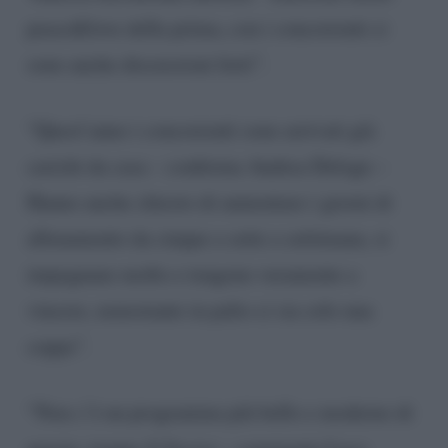
peace&love della prima, con i concorrenti ci
sono anche discussioni forti”.
“Quest’anno i concorrenti sono arrivati già
carichi da casa – conferma Andrea Delogu –
Hanno anche chiesto di aumentare i giorni di
allenamento da cinque a sette a settimana, si
impegnano molto e tengono veramente a
vincere, nonostante in palio ci sia solo una
coppa”.
“Non c’è un programma più bello e moderno di