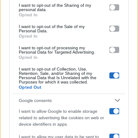
on the IAB’s List of Downstream Participants that may further
I want to opt-out of the Sharing of my
Televisione
disclose it to other third parties.
personal data.
Opted In
Please note that this website/app uses one or more Google
services and may gather and store information including but
I want to opt-out of the Sale of my
Programmi TV
Personal Data.
not limited to your visit or usage behaviour. You may click to
Opted In
grant or deny consent to Google and its third-party tags to
use your data for below specified purposes in below Google
Amici
I want to opt-out of processing my
consent section.
Personal Data for Targeted Advertising.
Opted In
Ballando Con Le Stelle
I want to opt-out of Collection, Use,
Retention, Sale, and/or Sharing of my
Grande Fratello
Personal Data that Is Unrelated with the
Purposes for which it was collected.
Opted Out
Isola Dei Famosi
Google consents
Pechino Express
I want to allow Google to enable storage
related to advertising like cookies on web or
Uomini E Donne
device identifiers in apps.
I want to allow my user data to be sent to