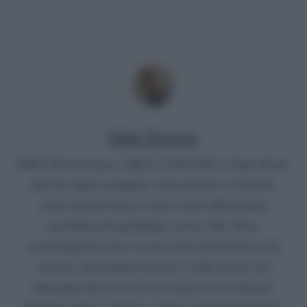
Fabio Traversa
Fabio Traversa nasce a Bari l’11/01/1981 e, dopo alcuni
mesi di vagiti e poppate, i suoi genitori si rendono
conto che non riesce a fare a meno della lettura
giornaliera di quotidiani, riviste, libri. Deve
assolutamente essere a conoscenza dell’ultim’ora di
cronaca, dei risultati di calcio e delle notizie sul
panorama televisivo. E così al percorso scolastico