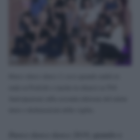
Dance dance dance 2
, ecco quando andrà in
onda su FoxLife e (anche in chiaro) su Tv8.
Anticipazioni sulla seconda edizione del talent
show e dichiarazioni della vigilia.
Dance dance dance 2018
, quando e