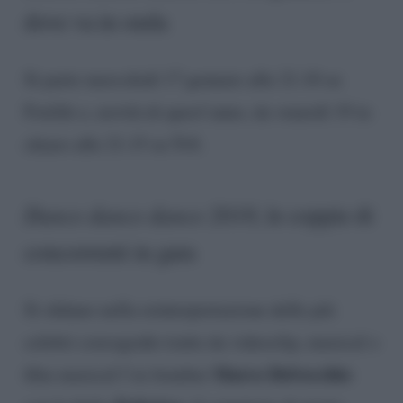
dove va in onda
Si parte mercoledì 17 gennaio alle 21.10 su
Foxlife e, novità di quest’anno, da venerdì 19 in
chiaro alle 21.15 su Tv8.
Dance dance dance 2018
, le coppie di
concorrenti in gara
Si sfidano nella reinterpretazione delle più
celebri coreografie tratte da videoclip, musical o
Marco Delvecchio
film musical l’ex bomber