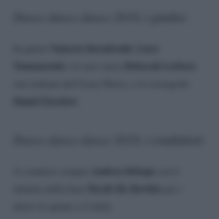
Dance dance dance 2018
, i giudici
Vanessa Incontrada
Luca
In giuria
,
Tommassini
Deborah Lettieri
e le new entry
,
star italiana del Crazy Horse, e il coreografo
Daniel Ezralow
.
Dance dance dance 2018
, i conduttori
Andrea Delogu
A condurre sempre
con il
Nicolò De Devitiis
debutto della Iena
per i
dietro le quinte e il daily.