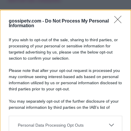
gossipetv.com -
Do Not Process My Personal
Information
If you wish to opt-out of the sale, sharing to third parties, or
processing of your personal or sensitive information for
targeted advertising by us, please use the below opt-out
section to confirm your selection.
Please note that after your opt-out request is processed you
Gossip e TV è un sito di MASTE S.r.l.
may continue seeing interest-based ads based on personal
viale Luigi Majno n. 21 - 20129 Milano (MI)
information utilized by us or personal information disclosed to
third parties prior to your opt-out.
P.Iva 10909580960
You may separately opt-out of the further disclosure of your
personal information by third parties on the IAB’s list of
Categorie
downstream participants.
Gossip
Personal Data Processing Opt Outs
This information may also be disclosed by us to third parties