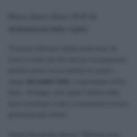
Dance dance dance 2018
, le
dichiarazioni della vigilia
“La prima edizione è andata molto bene, ha
avuto l’esordio più rilevante per un programma
prodotto da noi con sei milioni di contatti –
Alessandro Saba
spiega
, vicepresidente di Fox
Italia – Il budget, visto anche l’utilizzo delle
nuove tecnologie, è alto, è sicuramente la nostra
produzione più costosa”.
Vanessa Incontrada afferma: “Edizione meno