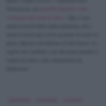
questo, tranne
X Factor
– commenta Luca
Tommassini, che
potrebbe debuttare come
coreografo del serale di
Amici
– Qui c’è poi
anche la novità della realtà aumentata, che è
anche il motivo per cui ho accettato di essere in
giuria. Questa è un’edizione al calor bianco. Le
regole sono cambiate e già alla prima puntata si
respira un clima e una competizione da
finalissima”.
Giulio Berruti
Le Donatella
Luca Marin