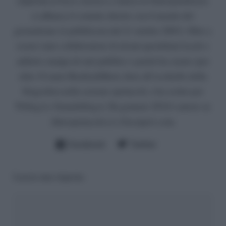
(diploma al liceo classico e laurea in Giurisprudenza)
si affianca il contatto diretto con il mondo del
giornalismo (è pubblicista dal 21 ottobre 2003). Oltre a
essere stato collaboratore di alcuni quotidiani locali o
addetto stampa di enti pubblici o partiti ha curato (per
oltre 10 anni) Reality&Show, fiore all’occhiello della
blogosfera nella sezione spettacoli, e ha scritto per
Tvblog.it e Soundsblog.it. Da gennaio 2018 è autore su
Altrospettacolo.it e Gossipetv.com.
Facebook
Twitter
Lascia una risposta