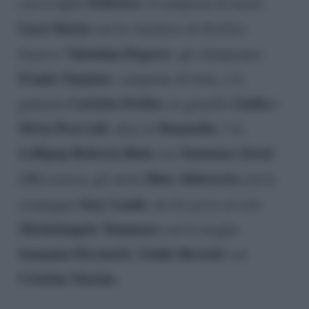
Federica
con la figlia
; il campione di nuoto
Luca Marin
con la vincitrice di
Pechino
Valentina Pegorer
Express
; gli olimpionici
Frank Chamizo
, campione di lotta, e la
Carlotta Ferlito
Giulia
ginnasta
; le gemelle
e
Silvia Provvedi
Donatella
, alias le
; l’ex
Lollipop Roberta Ruiu
Tommaso Zorzi
con
Dino Abbrescia
(
#Riccanza
); gli attori
con la
Susy Laude
compagna
, da
Un posto al sole
Michelangelo Tommaso
con la moglie
Samanta Piccinetti
Giulio Berruti
,
con
Cristina Marino
.