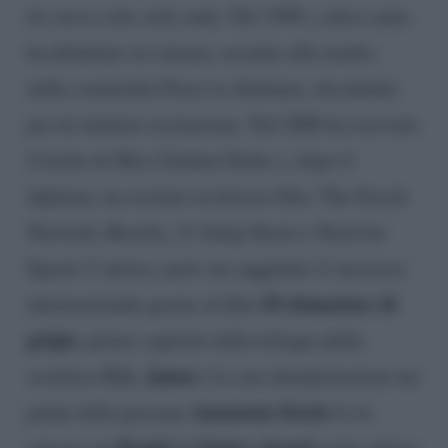
lei aveva solo sette anni. Nel 1999, a dieci anni,
ha debuttato al cinema, accanto alla madre,
nella commedia Pazzi in Alabama, decidendo
poi di studiare recitazione. Nel 2006 ha ricevuto
il titolo di Miss Golden Globe e, dopo il
diploma, ha recitato in diversi film: The Social
Network, Beastly, 21 Jump Street e Need for
Speed. L’attrice, però, ha raggiunto il successo
50 sfumature di
internazionale grazie al film
grigio
, primo capitolo della trilogia della
E.L. James
scrittrice
. La sua interpretazione nei
Anastasia Steele
panni della giovane
le fa
People’s Choice Award
vincere un
come attrice