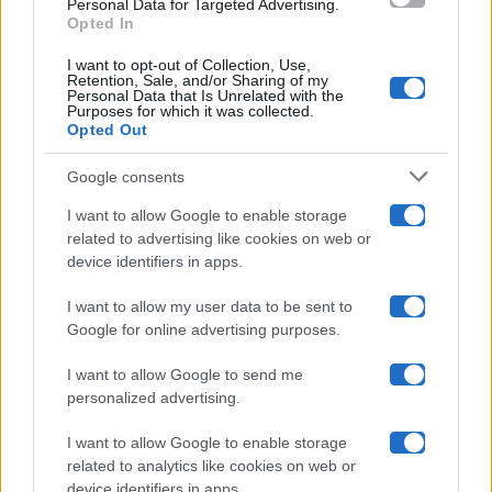
Personal Data for Targeted Advertising.
Opted In
Ballando Con Le Stelle
I want to opt-out of Collection, Use,
Retention, Sale, and/or Sharing of my
Grande Fratello
Personal Data that Is Unrelated with the
Purposes for which it was collected.
Opted Out
Isola Dei Famosi
Google consents
Pechino Express
I want to allow Google to enable storage
related to advertising like cookies on web or
Uomini E Donne
device identifiers in apps.
I want to allow my user data to be sent to
Google for online advertising purposes.
Maste S.r.l.
I want to allow Google to send me
Chi siamo
personalized advertising.
Collabora con noi
I want to allow Google to enable storage
related to analytics like cookies on web or
device identifiers in apps.