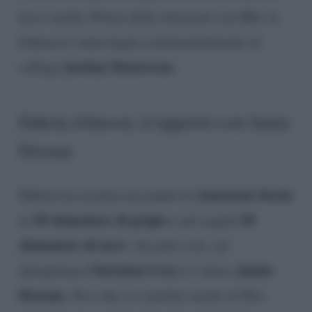
tira e molla. Prima della relazione con Hitt, la
Johnson è stata legata sentimentalmente al
Jordan Masterson
collega
.
Dakota Johnson, il rapporto con Jamie
Dornan
Anastasia Steele
Dakota ha recitato nei panni di
50 sfumature di grigio
50
in
e nel sequel
sfumature di nero
. Accanto a lei, ad
Christian Grey
Jamie
interpretare
è l’attore
Dornan
. Tra i due si è parlato anche di flirt,