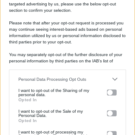
targeted advertising by us, please use the below opt-out
section to confirm your selection.
Please note that after your opt-out request is processed you
Gossip e TV è un sito di MASTE S.r.l.
may continue seeing interest-based ads based on personal
viale Luigi Majno n. 21 - 20129 Milano (MI)
information utilized by us or personal information disclosed to
third parties prior to your opt-out.
P.Iva 10909580960
You may separately opt-out of the further disclosure of your
personal information by third parties on the IAB’s list of
Categorie
downstream participants.
Gossip
Personal Data Processing Opt Outs
This information may also be disclosed by us to third parties
on the IAB’s List of Downstream Participants that may further
I want to opt-out of the Sharing of my
Televisione
disclose it to other third parties.
personal data.
Opted In
Please note that this website/app uses one or more Google
services and may gather and store information including but
I want to opt-out of the Sale of my
Programmi TV
Personal Data.
not limited to your visit or usage behaviour. You may click to
Opted In
grant or deny consent to Google and its third-party tags to
use your data for below specified purposes in below Google
Amici
I want to opt-out of processing my
consent section.