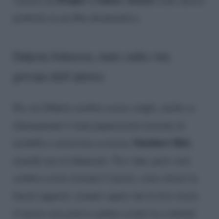
preferita in un film drammatico.
Dakota Johnson, tutto sulla vita
privata dell’attrice
Per ora Dakota sembra essere single, anche se
ultimamente è stata paparazzata insieme al
Matthew Hitt
modello e musicista scozzese
,
nonché suo ex fidanzato. Tra i due, però, non
sembra essere tornano l’amore: sono rimasi in
buoni rapporti, avendo capito che la loro storia
d’amore non poteva andare avanti tra continui