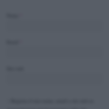
Nome
*
Email
*
Sito web
Registra il mio nome, email e sito web su