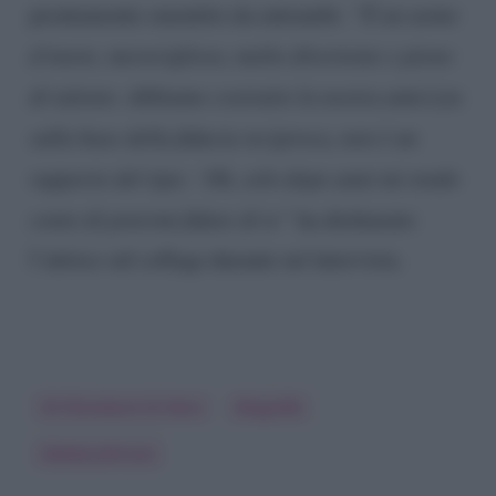
prontamente smentito da entrambi. “
È un uomo
d’onore, meraviglioso, molto divertente e pieno
di talento. Abbiamo costruito la nostra amicizia
sulla base della fiducia reciproca, non è un
rapporto del tipo: ‘Oh, solo dopo anni mi rendo
conto di potermi fidare di te”
ha dichiarato
l’attrice sul collega durante un’intervista.
50 Sfumature Di Nero
Biografie
Dakota Johnson