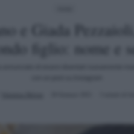
Gossip
o e Giada Pezzaioli,
ondo figlio: nome e s
a annunciato di essere diventati nuovamente 
con un post su Instagram
Valentina Meloni
28 Gennaio 2021
3 minuti di le