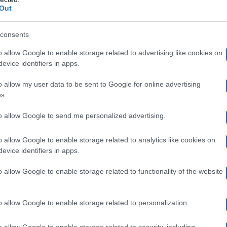
 che Conversano aveva espresso in merito alla sua parte
Out
un’esperienza e una gioia 
 stato positivo. Sicuramente
consents
 nella sua mente e nel suo cuore. Infine, ha augurato d
o allow Google to enable storage related to advertising like cookies on
 mondo.
evice identifiers in apps.
o allow my user data to be sent to Google for online advertising
ha anche ringraziato tutt
tagram Giovanni Conversano
s.
. La modella ha deciso di partorire infatti nell’Ospedal
to allow Google to send me personalized advertising.
cce. I due hanno ringraziato in primis le ostetriche che
o allow Google to enable storage related to analytics like cookies on
i è occupato del benessere della bimba fino alla nascita. 
evice identifiers in apps.
nche quello di aver consentito un parto naturale dopo u
o allow Google to enable storage related to functionality of the website
sottolineando la professionalità degli ospe
uso il post
o allow Google to enable storage related to personalization.
a da invidiare a quelli del Nord. Un’altra chicca che in
o allow Google to enable storage related to security, including