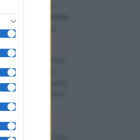
cipazione al parto “in
che non dimenticherà mai
e
i provare le sue stesse
o il personale medico
che
e Veris Delli Ponti di
 hanno seguito la Pezzaioli
Giovanni ha spiegato che il
n cesareo precedente.
dali del Sud
, che
 queste ore è stata svelata