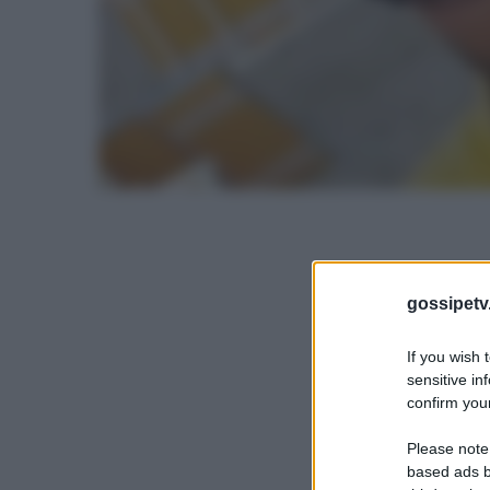
gossipetv
If you wish 
sensitive in
confirm your
Please note
based ads b