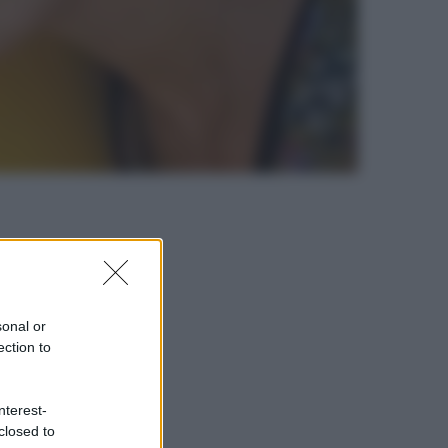
sonal or
ection to
nterest-
closed to