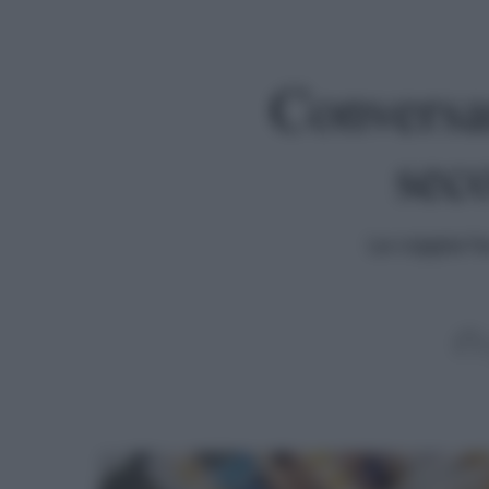
Conversan
sec
La coppia h
Premi invio per cercare o ESC per uscire