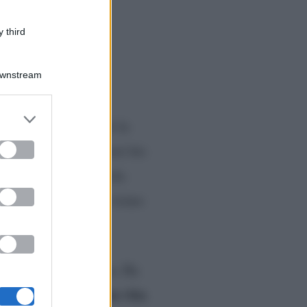
 third
Downstream
er and store
olt
a. Ieri notte infatti la
to grant or
ed purposes
zia sono stati i genitori bis
 l’arrivo della piccola
n nasconde il dolce visino
ta la sua contentezza. Ha
più grande della sua vita
.