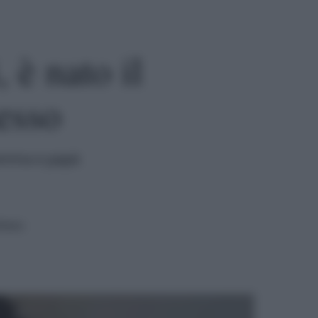
 è nato il
esso
mamma e papà
ttura