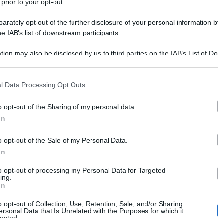
 prior to your opt-out.
rately opt-out of the further disclosure of your personal information by
he IAB’s list of downstream participants.
tion may also be disclosed by us to third parties on the IAB’s List of 
 that may further disclose it to other third parties.
 that this website/app uses one or more Google services and may gath
l Data Processing Opt Outs
ada Pezzaioli
genitori per la seconda v
sono diventati
including but not limited to your visit or usage behaviour. You may click 
 to Google and its third-party tags to use your data for below specifi
una bella bambina
rito e dato alla luce
. A dare la noti
o opt-out of the Sharing of my personal data.
ogle consent section.
In
sorridenti e colmi di gioia
ni. I due si sono mostrati
per
a tiene in braccio mentre Conversano fa un selfie che no
o opt-out of the Sale of my Personal Data.
In
to opt-out of processing my Personal Data for Targeted
ing.
In
nstagram l’ex tronista di Uomini e Donne ha espresso tut
o opt-out of Collection, Use, Retention, Sale, and/or Sharing
l’emozione 
ri, durante la nascita della figlia, ha provato
ersonal Data that Is Unrelated with the Purposes for which it
lected.