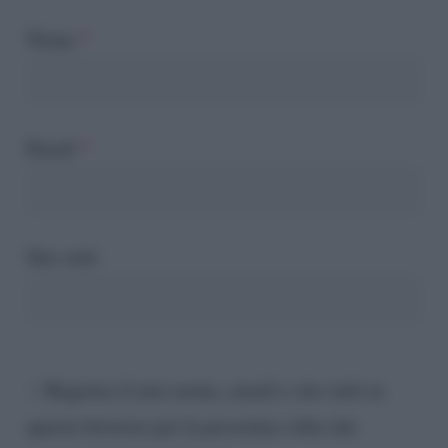
Nome
*
Email
*
Sito web
Registra il mio nome, email e sito web su
questo browser per la prossima volta che