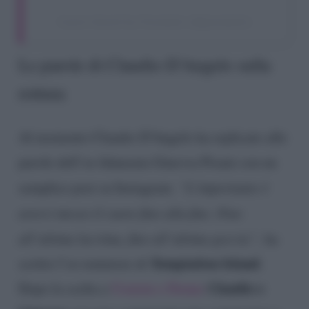
A post shared by Gossipetv (@gossipetv)
Le parole di Claudio D’Angelo sulla
rottura
Al momento Claudio D’Angelo ha replicato alle
parole dell’ex fidanzata Ginevra Pisani con un
semplice post su Instagram.
“L’importante è
averci messo il cuore fino alla fine. Fino
all’ultima lacrima, fino all’ultima goccia”,
ha
Temptation Island
scritto l’ex tentatore di
.
Claudio e
Dopo la scelta a
Uomini e Donne