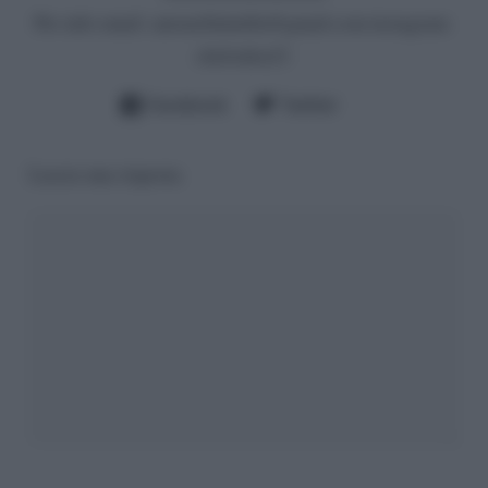
Per info email:
antonellalatilla@gmail.com
instagram:
cheloidea21
Facebook
Twitter
Lascia una risposta