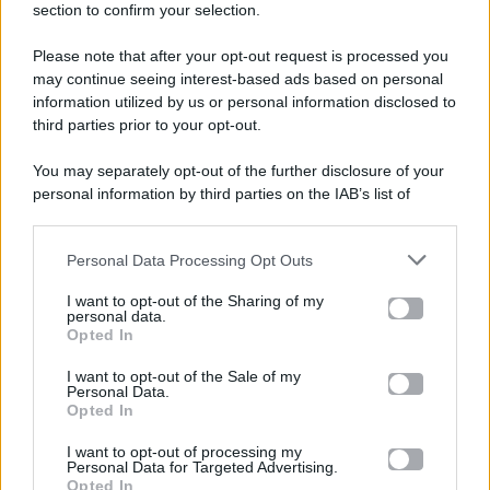
section to confirm your selection.
Please note that after your opt-out request is processed you
Gossip e TV è un sito di MASTE S.r.l.
may continue seeing interest-based ads based on personal
viale Luigi Majno n. 21 - 20129 Milano (MI)
information utilized by us or personal information disclosed to
third parties prior to your opt-out.
P.Iva 10909580960
You may separately opt-out of the further disclosure of your
personal information by third parties on the IAB’s list of
Categorie
downstream participants.
Gossip
Personal Data Processing Opt Outs
This information may also be disclosed by us to third parties
on the IAB’s List of Downstream Participants that may further
I want to opt-out of the Sharing of my
Televisione
disclose it to other third parties.
personal data.
Opted In
Please note that this website/app uses one or more Google
services and may gather and store information including but
I want to opt-out of the Sale of my
Programmi TV
Personal Data.
not limited to your visit or usage behaviour. You may click to
Opted In
grant or deny consent to Google and its third-party tags to
use your data for below specified purposes in below Google
Amici
I want to opt-out of processing my
consent section.
Personal Data for Targeted Advertising.
Opted In