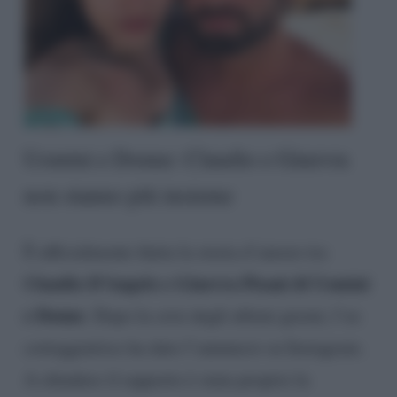
Uomini e Donne: Claudio e Ginevra
non stanno più insieme
È ufficialmente finita la storia d’amore tra
Claudio D’Angelo e Ginevra Pisani di Uomini
e Donne
. Dopo la crisi degli ultimi giorni, l’ex
corteggiatrice ha dato l’annuncio su Instagram.
A chiudere il rapporto è stata proprio la