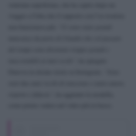
ventenne napoletana, che ha capito dopo un
viaggio a Cuba che il rapporto con l’ex tronista
non funzionava più.
“Ci sono state grandi
mancanze da parte di Claudio che col passare
del tempo sono diventate troppo grandi e
inaccettabili ai miei occhi”
, ha spiegato
Ginevra in alcune storie su Instagram.
“Sono
stati due anni ricchi di emozione e tanto amore,
rispetto e fiducia”
, ha aggiunto la modella,
come potete vedere nel video più in basso.