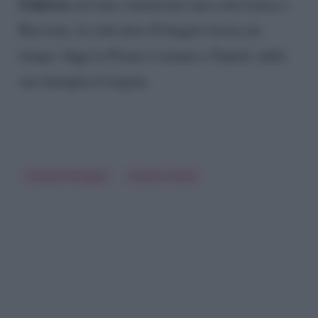
Ginevra
avevano cominciato una convivenza a
Riccione, la città dove D’Angelo lavora da
tempo. Oggi la Pisani è tornata a Napoli, dalla
sua famiglia d’origine.
Claudio D'Angelo
Ginevra Pisani