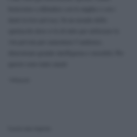
benissimo a difendere con le unghie e con i
denti la loro privacy. In un mondo dello
spettacolo dove si fa di tutto per utilizzare la
vita privata per aumentare l’audience,
dimostrano grande intelligenza e moralità. Per
questo sono tanto amati
Rispondi
Lascia una risposta