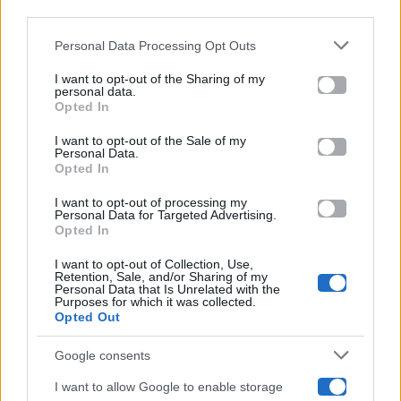
downstream participants.
Gossip
Personal Data Processing Opt Outs
This information may also be disclosed by us to third parties
on the IAB’s List of Downstream Participants that may further
I want to opt-out of the Sharing of my
Televisione
disclose it to other third parties.
personal data.
Opted In
Please note that this website/app uses one or more Google
services and may gather and store information including but
I want to opt-out of the Sale of my
Programmi TV
Personal Data.
not limited to your visit or usage behaviour. You may click to
Opted In
grant or deny consent to Google and its third-party tags to
Amici
use your data for below specified purposes in below Google
I want to opt-out of processing my
consent section.
Personal Data for Targeted Advertising.
Opted In
Ballando Con Le Stelle
I want to opt-out of Collection, Use,
Retention, Sale, and/or Sharing of my
Grande Fratello
Personal Data that Is Unrelated with the
Purposes for which it was collected.
Opted Out
Isola Dei Famosi
Google consents
Pechino Express
I want to allow Google to enable storage