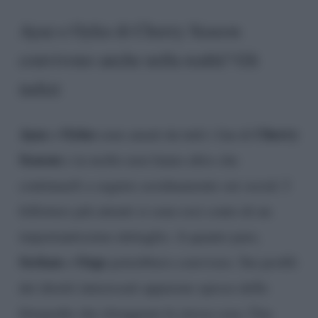
Ayaz e Oyku di Cherry Season
convivono anche nella realtà? Gli
indizi
Ayaz
Oyku
Cherry
e
sono amati da tutti i fan di
Season
e in molto non fanno altro che
continuarli a seguire assiduamente sui social. I
followers più attenti si sono resi conto di un
importantissimo dettaglio. A quanto pare,
Serkan
Ozge
e
potrebbero convivere. Sui profili
dei diretti interessati appaiono spesso delle
fotografie che ritraggono la stessa casa. Una