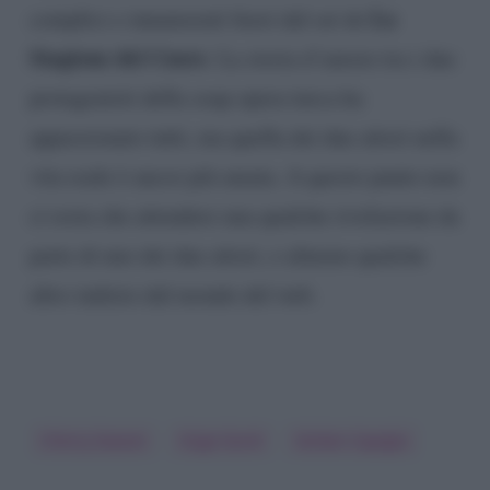
La
complici e innamorati fuori dal set de
Stagione del Cuore
. La storia d’amore tra i due
protagonisti della soap opera turca ha
appassionato tutti, ma quella dei due attori nella
vita reale è ancor più amata. A questo punto non
ci resta che attendere una qualche rivelazione da
parte di uno dei due attori, o almeno qualche
altro indizio dal mondo del web.
Cherry Season
Ozge Gurel
Serkan Cayoglu