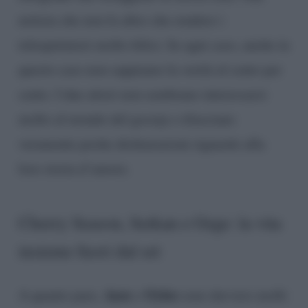
notizia che non fa altro che rendere i
telespettatori molto felici. In ogni caso, anche in
questo caso non sappiamo la verità al cento per
cento. I due attori non sembrano interessarsi
molto al mondo del gossip e rilasciano
veramente poche dichiarazioni riguardo alla
loro storia d’amore.
Cherry Season, Serkan e Ozge: la vita
insieme fuori dal set
Ayaz
Oyku
A quanto pare,
e
sono davvero molti