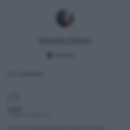
Annamaria Tomasso
Facebook
Un commento
marina
22 Giugno 2017 alle 09:14
I due sono già felicemente sposati. Fanno