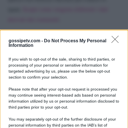
spam.
Scopri come vengono elaborati i dati
derivati dai commenti
.
gossipetv.com -
Do Not Process My Personal
Information
If you wish to opt-out of the sale, sharing to third parties, or
processing of your personal or sensitive information for
targeted advertising by us, please use the below opt-out
section to confirm your selection.
Please note that after your opt-out request is processed you
Gossip e TV è un sito di MASTE S.r.l.
may continue seeing interest-based ads based on personal
viale Luigi Majno n. 21 - 20129 Milano (MI)
information utilized by us or personal information disclosed to
P.Iva 10909580960
third parties prior to your opt-out.
You may separately opt-out of the further disclosure of your
personal information by third parties on the IAB’s list of
Categorie