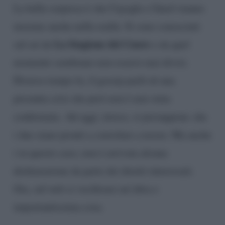
La bella sorpresa è che Cayoglu e Gurel stanno
insieme anche nella realtà. Si sono conosciuti
La Stagione del Cuore
sul set de
e da quel
momento sembrano non essersi mai divisi.
Diverso tempo fa, il gossip parlò di una
presunta crisi che però non è mai stata
confermata. Ad oggi, invece, si presuppone che
i due siano pronti a convolare a nozze. Ma anche
i in questo caso, non è arrivata alcuna
dichiarazione da parte dei diretti interessati.
Ora, sul web si vociferare un’altra e
importantissima cosa.