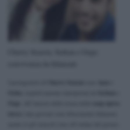
Cherry Season, Serkan e Ozge:
convivenza da fidanzati
Cherry Season
Ayaz
I protagonisti di
sono
e
Oyku
Serkan
, rispettivamente interpretati da
e
Ozge
soap opera
. All’interno della trama della
turca
i due giovani sono felicemente fidanzati,
anche se gli ostacoli sono all’ordine del giorno.