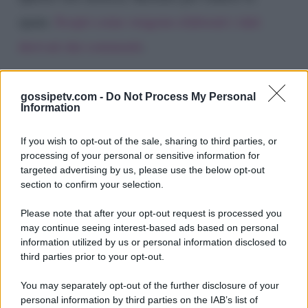
spam.
Scopri come vengono elaborati i dati
derivati dai commenti
.
gossipetv.com -
Do Not Process My Personal
Information
If you wish to opt-out of the sale, sharing to third parties, or
processing of your personal or sensitive information for
targeted advertising by us, please use the below opt-out
section to confirm your selection.
Please note that after your opt-out request is processed you
Gossip e TV è un sito di MASTE S.r.l.
may continue seeing interest-based ads based on personal
viale Luigi Majno n. 21 - 20129 Milano (MI)
information utilized by us or personal information disclosed to
third parties prior to your opt-out.
P.Iva 10909580960
You may separately opt-out of the further disclosure of your
personal information by third parties on the IAB’s list of
Categorie