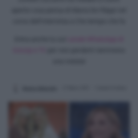
aperto cosa pensa di Maria De Filippi nel
corso dell'intervista a Che tempo che fa
Entra anche tu sul
canale WhatsApp di
Gossip e TV
per non perderti nemmeno
una notizia!
Beatrice Manocchio
23 Marzo 2025
3 minuti di lettura