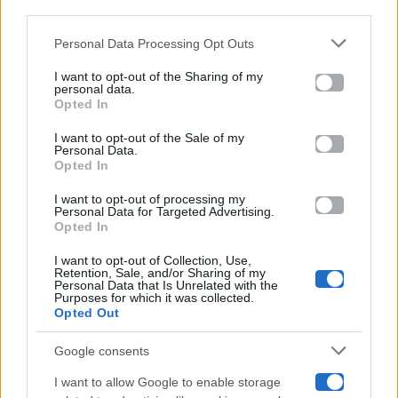
downstream participants.
Gossip
Personal Data Processing Opt Outs
This information may also be disclosed by us to third parties
on the IAB’s List of Downstream Participants that may further
I want to opt-out of the Sharing of my
Televisione
disclose it to other third parties.
personal data.
Opted In
Please note that this website/app uses one or more Google
services and may gather and store information including but
I want to opt-out of the Sale of my
Programmi TV
Personal Data.
not limited to your visit or usage behaviour. You may click to
Opted In
grant or deny consent to Google and its third-party tags to
use your data for below specified purposes in below Google
Amici
I want to opt-out of processing my
consent section.
Personal Data for Targeted Advertising.
Opted In
Ballando Con Le Stelle
I want to opt-out of Collection, Use,
Retention, Sale, and/or Sharing of my
Grande Fratello
Personal Data that Is Unrelated with the
Purposes for which it was collected.
Opted Out
Isola Dei Famosi
Google consents
Pechino Express
I want to allow Google to enable storage