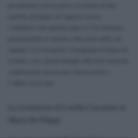
presentatore non ha perso occasione di fare
qualche domanda sul rapporto con la
conduttrice che qualche anno fa l’ha chiamata,
proponendole di entrare a fare parte della sua
squadra. La coreografa e insegnante di danza ha
rivelato, così, alcuni dettagli sulla loro amicizia,
confermando ancora una volta la stima e
l’affetto tra le due.
La rivelazione di Lorella Cuccarini su
Maria De Filippi