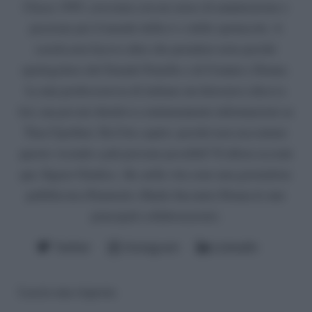
Classe 1995, cresciuta con un senso di ammirazione e
passione per il mondo della tv e dello spettacolo. A
scuola non facevo altre che prendere note perché
spettegolavo del Grande Fratello o di Uomini e Donne.
La mia professoressa di italiano mi detestava (diceva
lei), ma poi mi chiedeva continuamente informazioni su
Tina Cipollari. Da lì ho capito: perché non raccontare
queste vicende a più persone possibili? E allora eccomi
qui, Signor Giudice. Ah, nella vita sono una giornalista
pubblicista (Funweek e Radio Incontro Donna le mie
principali collaborazioni).
Twitter
Instagram
LinkedIn
Lascia una risposta