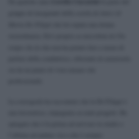
Lorella Cuccarini
Da qualche anno
fa parte del
gruppo di insegnanti della scuola di
Amici di
Maria De Filippi
che lei reputa una donna
straordinaria. Ed è proprio ai microfoni di
Che
tempo che fa
che non ha potuto fare a meno di
parlare della conduttrice, riferendo di ammirarla
sia da un punto di vista umano che
professionale.
La coreografa ha raccontato che la De Filippi è
una lavoratrice, impegnata su tanti progetti. Ha
spiegato che è la prima ad arrivare in studio e
l’ultima ad andare via e che è sempre