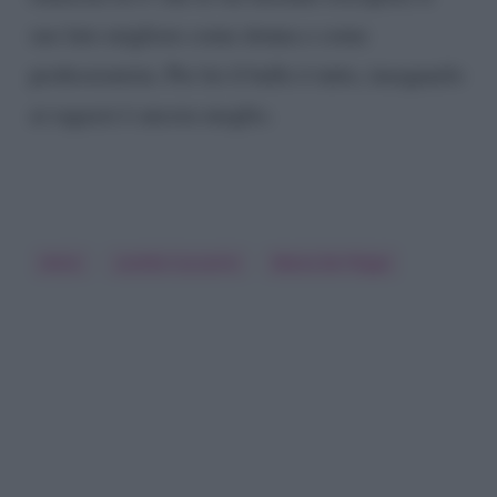
suo lato migliore come donna e come
professionista. Per lei il ballo è tutto, insegnarlo
ai ragazzi è ancora meglio.
Amici
Lorella Cuccarini
Maria De Filippi