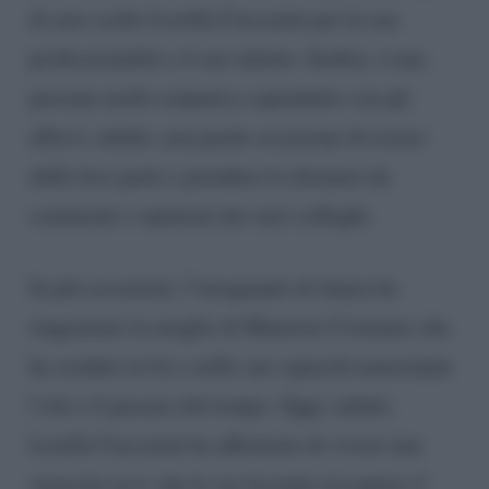
di aver scelto Lorella Cuccarini per la sua
professionalità e il suo talento. Inoltre, è una
persona molto empatica soprattutto con gli
allievi, infatti, non perde occasione di essere
dalla loro parte e prendere le distanze da
commenti o opinioni dei suoi colleghi.
In più occasioni, l’insegnante di danza ha
ringraziato la moglie di Maurizio Costanzo che
ha creduto in lei e nelle sue capacità nonostante
l’età e il passare del tempo. Oggi, infatti,
Lorella Cuccarini ha affermato di vivere una
rinascita in tv che le sta facendo riscoprire il