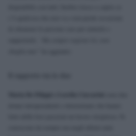
disponibile con tutti. Inoltre riesce a capire se
c’è qualcosa che non va e non perde occasione
di chiamare le persone care per aiutarle e
supportarle.
“Ha sempre ragione lei, non
sbaglia mai”
ha aggiunto.
Il rapporto tra le due
Maria De Filippi e Lorella Cuccarini
sono due
donne intraprendenti e determinate che hanno
fatto delle loro passioni un lavoro strepitoso. Si
conoscono da sempre ma negli ultimi anni