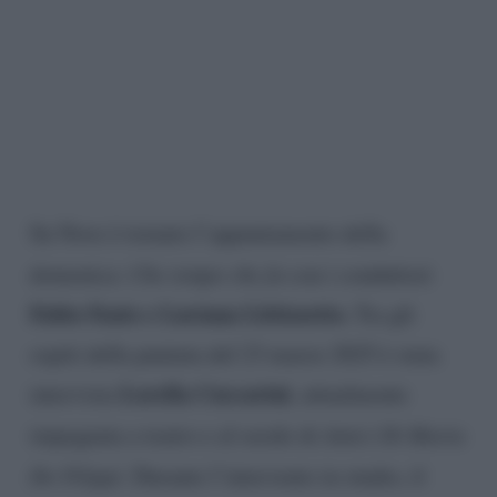
Su Nove è tornato l’appuntamento della
domenica:
Che tempo che fa
con i conduttori
Fabio Fazio e Luciana Littizzetto.
Tra gli
ospiti della puntata del 23 marzo 2025 è stata
Lorella Cuccarini
intervista
, attualmente
impegnata a teatro e al serale di
Amici Di Maria
De Filippi.
Durante l’intervento in studio, il