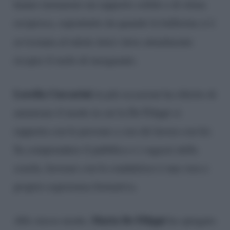
hanno instaurato un rapporto solido e di stima
reciproca, soprattutto da quando la ballerina si è
avvicinata al talent
Amici
dove attualmente
ricopre il ruolo di insegnante.
Lorella Cuccarini
in più occasioni ha riferito di
ammirare il modo in cui la De Filippi si
rapporta con le persone e con chi lavora con lei.
Sa comprendere il pubblico e i ragazzi della
scuola, lavorare con la conduttrice è una vera e
proprio esperienza formativa.
Maria De Filippi
Allo stesso modo,
ha spiegato