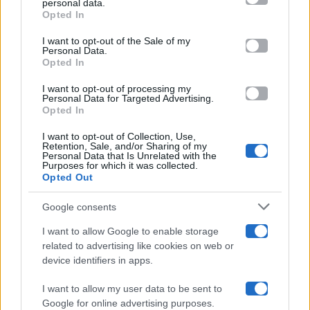
personal data.
Opted In
Please note that this website/app uses one or more Google
services and may gather and store information including but
I want to opt-out of the Sale of my
Programmi TV
Personal Data.
not limited to your visit or usage behaviour. You may click to
Opted In
grant or deny consent to Google and its third-party tags to
Amici
use your data for below specified purposes in below Google
I want to opt-out of processing my
consent section.
Personal Data for Targeted Advertising.
Opted In
Ballando Con Le Stelle
I want to opt-out of Collection, Use,
Retention, Sale, and/or Sharing of my
Grande Fratello
Personal Data that Is Unrelated with the
Purposes for which it was collected.
Opted Out
Isola Dei Famosi
Google consents
Pechino Express
I want to allow Google to enable storage
related to advertising like cookies on web or
Uomini E Donne
device identifiers in apps.
I want to allow my user data to be sent to
Google for online advertising purposes.
Maste S.r.l.