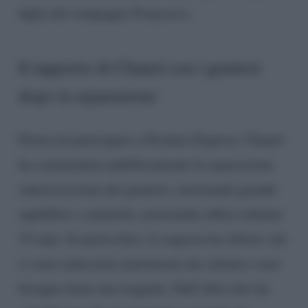
figlia del compagno Francesco.
Il rapporto di Chanel con i genitori
dopo la separazione
Prima di partecipare a Pechino Express, Chanel
ha commentato pubblicamente la separazione
rumorosissima dei genitori, mostrando grande
equilibrio e maturità, nonostante abbia soltanto
19 anni. In particolare, la ragazza ha riferito che
ci sono tantissimi matrimoni che saltano e non
bisogna farne una tragedia. Dall’altro lato ha