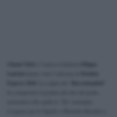
Chanel Totti
Filippo
e l’amico d’infanzia
Laurino
Pechino
hanno vinto l’edizione di
Express 2026
Raccomandati
. La coppia dei “
”
ha conquistato il gradino più alto del podio,
mettendosi alle spalle le “Dj” (medaglia
d’argento per Jo Squillo e Michelle Masullo) e