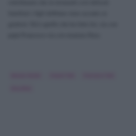
sottolineato che in momenti così delicati
familiari i figli debbano stare accanto ai
genitori. Ed è quello che ha fatto lei, sia con
papà Francesco sia con mamma Ilary.
Bastian Muller
Chanel Totti
Francesco Totti
Ilary Blasi