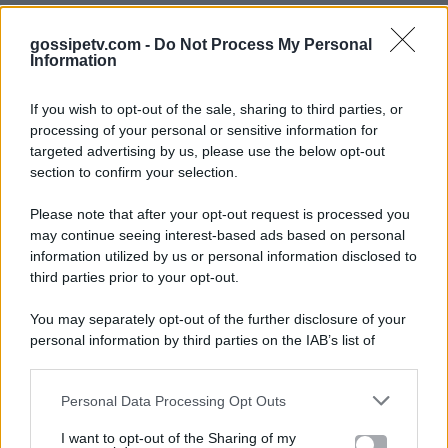
gossipetv.com -
Do Not Process My Personal
Information
If you wish to opt-out of the sale, sharing to third parties, or
processing of your personal or sensitive information for
targeted advertising by us, please use the below opt-out
section to confirm your selection.
Please note that after your opt-out request is processed you
Gossip e TV è un sito di MASTE S.r.l.
may continue seeing interest-based ads based on personal
viale Luigi Majno n. 21 - 20129 Milano (MI)
information utilized by us or personal information disclosed to
P.Iva 10909580960
third parties prior to your opt-out.
You may separately opt-out of the further disclosure of your
personal information by third parties on the IAB’s list of
Categorie
downstream participants.
Gossip
Personal Data Processing Opt Outs
This information may also be disclosed by us to third parties
on the IAB’s List of Downstream Participants that may further
I want to opt-out of the Sharing of my
Televisione
disclose it to other third parties.