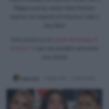
Filippo Laurino, hanno vinto Pechino
Express: la reazione di Francesco Totti e
Ilary Blasi
Entra anche tu sul
canale WhatsApp di
Gossip e TV
per non perderti nemmeno
una notizia!
Mirko Vitali
15 Maggio 2026
3 minuti di lettura