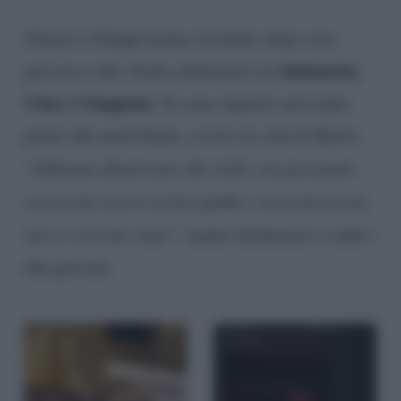
Chanel e Filippo hanno trionfato dopo aver
Indonesia,
percorso oltre 5mila chilometri tra
Cina e Giappone
. Si sono imposti arrivando
primi alla metà finale, ovvero la città di Kyoto.
“
Abbiamo dimostrato che nella vita possiamo
cavarcela con le nostre gambe e la nostra testa,
non ci servono aiuti”
, hanno dichiarato a caldo i
due giovani.