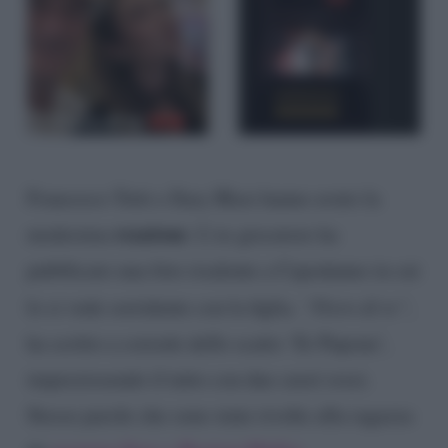
Francesco Totti e Ilary Blasi hanno avuto la
reazione
medesima
. L’ex giocatore ha
pubblicato una foto risalente a Capodanno in cui
lo si vede sorridente con la figlia.
“Fiero di te”,
ha scritto a corredo dello scatto ‘Er Pupone’,
impreziosendo il tutto con due cuori rossi.
Stesse parole che sono state rivolte alla ragazza