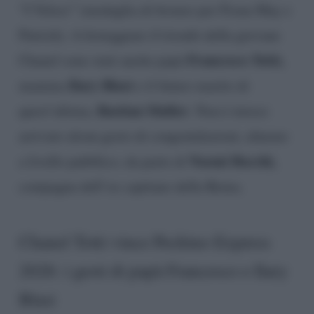
“I Veloci” (medaglia di bronzo per Fiona May e
Patrick). A festeggiare il trionfo della giovane
Francesco Totti,
Chanel sono stati anche papà
Ilary Blasi
mamma
e il futuro marito di
Bastian Muller
quest’ultima,
. Non è invece
arrivato alcun gesto di congratulazioni, almeno
Noemi Bocchi,
a livello pubblico, da parte di
compagna dell’ex capitano della Roma.
Chanel Totti vince Pechino Express
2026: i gesti di papà Francesco e Ilary
Blasi