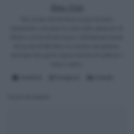
Mirko Vitali
Nato in una città del Nord, un paio di lauree
umanistiche e un master in critica dello spettacolo. Si
diletta a scrivere di televisione e dell'infernale mondo
del gossip del Bel Paese (è convinto che qualcuno
dovrà pur farlo questo ingrato mestiere di spifferare i
fattacci altrui).
Facebook
Instagram
LinkedIn
Lascia una risposta