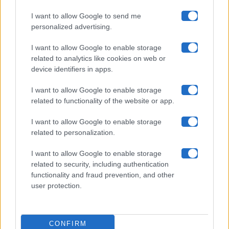
I want to allow Google to send me
Chi siamo
personalized advertising.
Collabora con noi
I want to allow Google to enable storage
related to analytics like cookies on web or
device identifiers in apps.
Contatti
I want to allow Google to enable storage
Privacy Policy
related to functionality of the website or app.
Cookie Policy
I want to allow Google to enable storage
related to personalization.
Pubblicità
I want to allow Google to enable storage
related to security, including authentication
functionality and fraud prevention, and other
user protection.
© 2026 Gossip e Tv. email:
redazione@gossipetv.com
-
Preferenze Privacy
- Riproduzione riservata - Photo
CONFIRM
Credits: Le immagini presenti in questo sito sono di