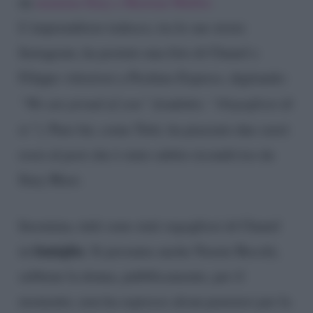
da
mamma Ilary e Bastian Muller.
L’imprenditore tedesco, tra le sue storie
Instagram, ha postato una foto di Chanel e
Filippo vittoriosi a Pechino Express, digitando:
“We are proud of you”
(tradotto:
“Orgogliosi di
te”
). Pure lui, come Totti, ha piazzato due cuori
rossi al post che è stato subito ricondiviso da
Ilary Blasi.
Insomma, tutti sono stati orgogliosi di Chanel
famiglia
in
. Si presume anche Noemi Bocchi,
sebbene la donna, pubblicamente, per il
momento, non ha espresso alcun pensiero per la