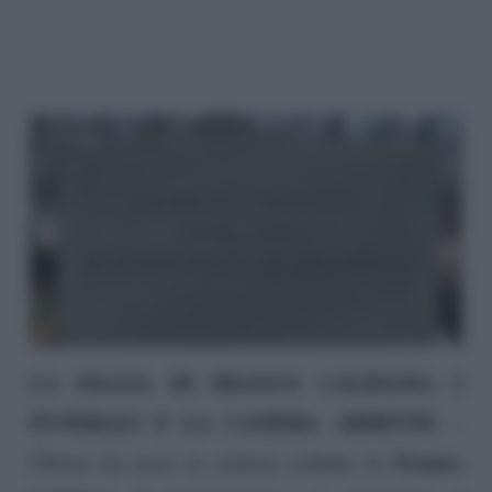
LA FIGLIA DI FRANCO CALIFANO, I
FUNERALI E LA CAMERA ARDENTE
–
Franco
Chiusa da poco la camera ardente di