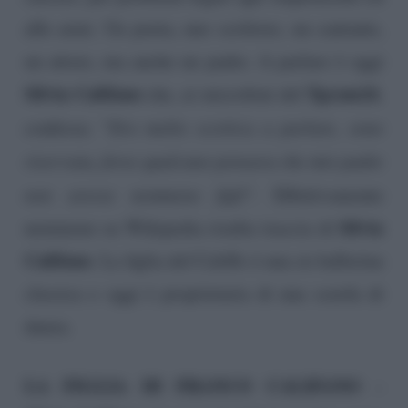
alle armi. Un poeta, uno scrittore, un cantante,
un attore, ma anche un padre. A parlare è oggi
Silvia Califano
Tgcom24
che, ai microfoni del
,
confessa: “
Ero molto scettica a parlare, sono
riservata, forse qualcuno pensava che mio padre
non avesse nemmeno figli
“. Effettivamente
Silvia
nemmeno su Wikipedia risulta traccia di
Califano
. La figlia del Califfo è una ex ballerina
classica e oggi è proprietaria di una scuola di
danza.
LA FIGLIA DI FRANCO CALIFANO
–