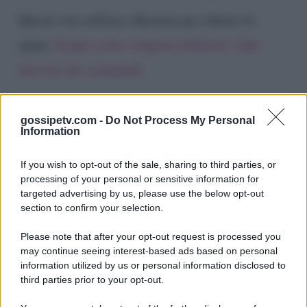
Questo sito utilizza Akismet per ridurre lo
spam.
Scopri come vengono elaborati i dati
derivati dai commenti
.
gossipetv.com -
Do Not Process My Personal
Information
If you wish to opt-out of the sale, sharing to third parties, or
processing of your personal or sensitive information for
targeted advertising by us, please use the below opt-out
section to confirm your selection.
Please note that after your opt-out request is processed you
Gossip e TV è un sito di MASTE S.r.l.
may continue seeing interest-based ads based on personal
viale Luigi Majno n. 21 - 20129 Milano (MI)
information utilized by us or personal information disclosed to
P.Iva 10909580960
third parties prior to your opt-out.