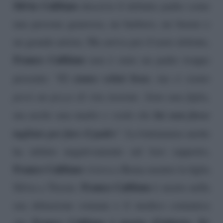
Silvia Califano
descrive il defunto padre come
una persona generosa, un burbero, un buono e
un grande artista. Ma arriva poi il tasto dolente,
Franco Califano
non è stato un padre troppo
Ci siamo voluti bene
presente: “
, ma ci siamo
persi un pezzo di vita insieme. Sono una figlia,
lui non fosse
ma anche una madre e credo che
tagliato per fare il padre
“. La lontananza anche
ha infuito negativamente sul loro rapporto,
Franco Califano
viveva a Roma mentre la figlia
Franco Califano
Silvia a Trieste.
è morto nella
sua abitazione romana e il medico comunica
Franco Califano è morto d’infarto
Er
che
;