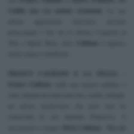
Califfo non era malato terminale
. Le sue
ultime apparizioni televisive avevano
preoccupato i fan: tra le ultime, l’ospitata al
Califano
Tale e Quale Show, dove
è apparso
molto stanco e debilitato.
FRANCO CALIFANO E LA FIGLIA
–
Franco Califano
, nella sua camera ardente, è
stato salutato da tantissimi fan e molti colleghi:
un artista amatissimo che però non ha
conosciuto la sua nipotina Francesca. A
Silvia Califano
Non ha
raccontarlo è sempre
: “