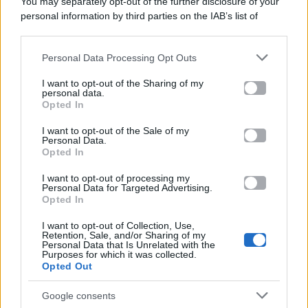
You may separately opt-out of the further disclosure of your
personal information by third parties on the IAB’s list of
Categorie
downstream participants.
Gossip
Personal Data Processing Opt Outs
This information may also be disclosed by us to third parties
on the IAB’s List of Downstream Participants that may further
I want to opt-out of the Sharing of my
Televisione
disclose it to other third parties.
personal data.
Opted In
Please note that this website/app uses one or more Google
services and may gather and store information including but
I want to opt-out of the Sale of my
Programmi TV
Personal Data.
not limited to your visit or usage behaviour. You may click to
Opted In
grant or deny consent to Google and its third-party tags to
Amici
use your data for below specified purposes in below Google
I want to opt-out of processing my
consent section.
Personal Data for Targeted Advertising.
Opted In
Ballando Con Le Stelle
I want to opt-out of Collection, Use,
Retention, Sale, and/or Sharing of my
Grande Fratello
Personal Data that Is Unrelated with the
Purposes for which it was collected.
Opted Out
Isola Dei Famosi
Google consents
Pechino Express