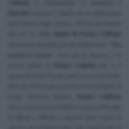
Califano
i
al Campidoglio, si attendono
funerali
di domani 2 Aprile che si celebreranno
nella Chiesa degli Artisti a Piazza del Popolo
lapide di Franco Califano
alle ore 11. Sulla
Non
verrà incisa una delle sue più celebri frasi: “
escludo il ritorno
“. Una vita di successi e di
Franco Califano
eccessi quella di
che si è
spento all’età di 74 anni nella sua casa di Acilia.
Nato nel 1938 su un aereo nel cielo di Tripoli, al
Franco Califano
tempo territorio italiano,
cresce in provincia di Salerno e passa molti anni
tra Roma e Milano e qualche anno anche in
carcere, per problemi legati agli stupefacenti ed