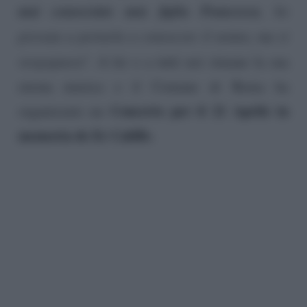
mai conosciuto mia figlia Francesca
, ho
provata a portarla a conoscere il nonno, ma si
vergognava
“. A lei e a tutti noi rimane la sua
eterna musica e il Comune di Roma ha
Concerto per il 21 Aprile in
organizzato un
memoria de Er Califfo
.