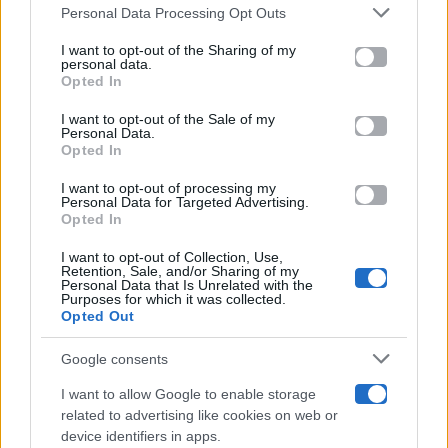
Gossip
Personal Data Processing Opt Outs
This information may also be disclosed by us to third parties
on the IAB’s List of Downstream Participants that may further
I want to opt-out of the Sharing of my
Televisione
disclose it to other third parties.
personal data.
Opted In
Please note that this website/app uses one or more Google
services and may gather and store information including but
I want to opt-out of the Sale of my
Programmi TV
Personal Data.
not limited to your visit or usage behaviour. You may click to
Opted In
grant or deny consent to Google and its third-party tags to
use your data for below specified purposes in below Google
Amici
I want to opt-out of processing my
consent section.
Personal Data for Targeted Advertising.
Opted In
Ballando Con Le Stelle
I want to opt-out of Collection, Use,
Retention, Sale, and/or Sharing of my
Grande Fratello
Personal Data that Is Unrelated with the
Purposes for which it was collected.
Opted Out
Isola Dei Famosi
Google consents
Pechino Express
I want to allow Google to enable storage
related to advertising like cookies on web or
Uomini E Donne
device identifiers in apps.