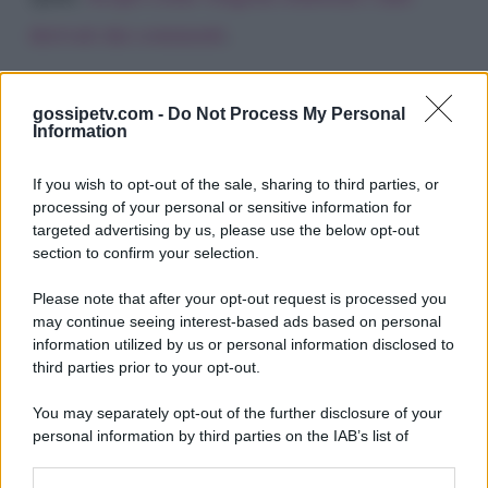
derivati dai commenti
.
gossipetv.com -
Do Not Process My Personal
Information
If you wish to opt-out of the sale, sharing to third parties, or
processing of your personal or sensitive information for
targeted advertising by us, please use the below opt-out
section to confirm your selection.
Please note that after your opt-out request is processed you
Gossip e TV è un sito di MASTE S.r.l.
may continue seeing interest-based ads based on personal
viale Luigi Majno n. 21 - 20129 Milano (MI)
information utilized by us or personal information disclosed to
third parties prior to your opt-out.
P.Iva 10909580960
You may separately opt-out of the further disclosure of your
personal information by third parties on the IAB’s list of
Categorie
downstream participants.