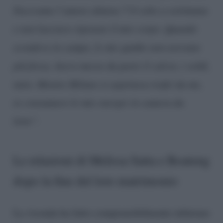
Facevamo l’amore almeno 7-8 volte a settimana
e non lasciavo riposare il mio corpo. Quando
scendevo in campo, le mie gambe non avevano
più forza. Avevo messo da parte il calcio, i soldi,
tutto. Mentre Milano si aspettava trofei da me,
io consumavo le mie energie in camera da
letto”.
Le relazioni di Melissa Satta e Boateng
dopo la fine del loro matrimonio
La vicenda ha fatto comprensibilmente infuriare