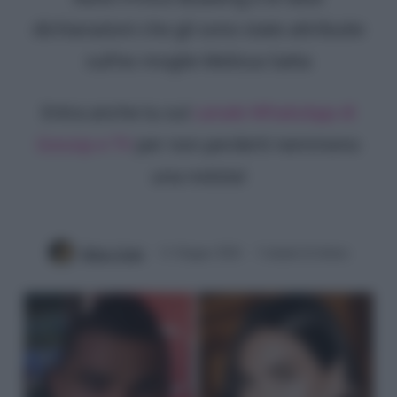
dichiarazioni che gli sono state attribuite
sull'ex moglie Melissa Satta
Entra anche tu sul
canale WhatsApp di
Gossip e TV
per non perderti nemmeno
una notizia!
Mirko Vitali
11 Giugno 2026
3 minuti di lettura