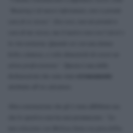
“Boateng è di nuovo infortunato, non si prende
cura di se stesso”. Era vero, non mi prendevo
cura di me stesso, ma il motivo non era l’alcol o
la vita notturna.
Quando sei con una donna
bella e famosa, a volte dimentichi di essere un
atleta professionista”.
Questa è una delle
erroneamente
dichiarazioni che sono state
attribuite all’ex calciatore.
Altra esternazione che gli è stata affibbiata ma
che lo sportivo non ha mai pronunciato:
“La
mia relazione con Melissa Satta era pura follia.