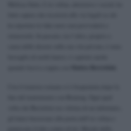
Melissa Satta. L’ex velina, attraverso i social, ha
fatto sapere che ricorrerà alle vie legali se chi
ha riportato le fake news non provvederà a
rimuoverle. In passato, tra l’altro, proprio a
causa delle dicerie sulla sua vita privata, è stata
bersaglio di molti haters; è capitato anche
Matteo Berrettini.
quando faceva coppia con
Con il tennista romano si è frequentata dopo la
fine del matrimonio con Boateng. Ogni qual
volta che Berrettini era vittima di un infortunio,
gli hater bussavano alla porta dell’ex velina e
puntavano il dito contro di lei. Morale della