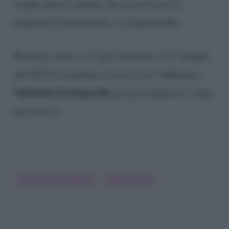
troppo girarci attorno che se arrivasse la
proposta di matrimonio, si risposerebbe.
Boateng, invece, si è già risposato. L’11 giugno
del 2022 è convolato a nozze con l’influencer
Valentina Fradegrada,
per poi separarsi l’anno
successivo.
Kevin Prince Boateng
Melissa Satta