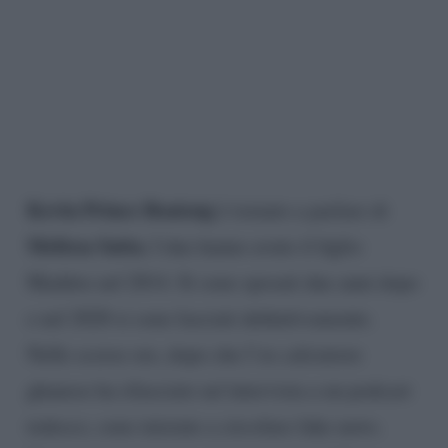
Kevin Prince Boateng
è tornato a parlare di
Melissa Satta.
I due hanno avuto il figlio
Maddox nel 2014. Si sono sposati due anni dopo
e nel 2020 si sono lasciati definitivamente.
Nelle scorse ore, dopo che l’ex calciatore
ghanese ha rilasciato un’intervista a un podcast
tedesco, sono iniziate a circolare fake news.