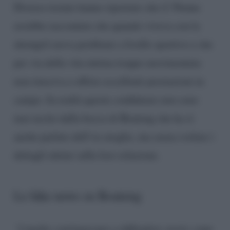
Diverse testate hanno riportato che il 39enne
avrebbe raccontato che quando viveva con la
showgirl aveva problemi a livello sportivo e che
per via della vita intima troppo movimentata
non riusciva a offrire eccellenti prestazioni in
campo. In realtà queste confidenze non sono
mai uscite dalla bocca di Boateng che ha sì
anche parlato dell’ex moglie, ma senza svelare i
dettagli intimi sulla loro relazione.
Le fake news su Boateng
“I media continuavano a diffondere storie come