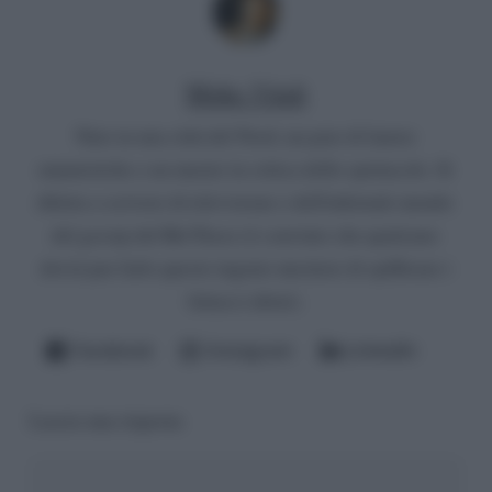
Mirko Vitali
Nato in una città del Nord, un paio di lauree
umanistiche e un master in critica dello spettacolo. Si
diletta a scrivere di televisione e dell'infernale mondo
del gossip del Bel Paese (è convinto che qualcuno
dovrà pur farlo questo ingrato mestiere di spifferare i
fattacci altrui).
Facebook
Instagram
LinkedIn
Lascia una risposta