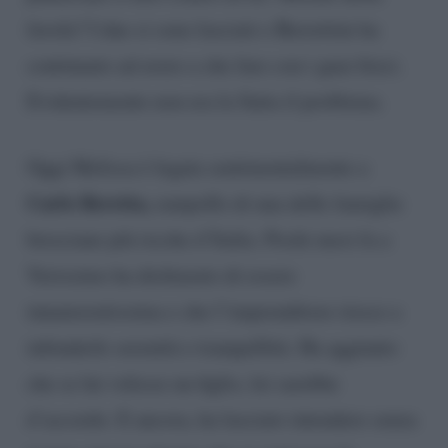
favola? I due si sono lasciati e Berrettini ha
continuato ad avere a che fare con i guai fisici.
Evidentemente non era la Satta il problema.
Oggi Melissa è legata sentimentalmente a
Carlo Beretta,
rampollo di una delle famiglie
bresciane più ricche d’Italia. Pochi mesi fa a
Verissimo ha dichiarato di essere
innamoratissima e che l’imprenditore riesce a
infonderle serenità e tranquillità. Ha aggiunto
che se lui volesse un figlio, lei sarebbe
d’accordo. E ancora, ha lasciato intendere senza