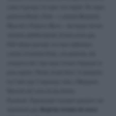
conto il gossip e le tante voci inutili. Ne sanno
qualcosa Benji e Fede – i cantanti Benjamin
Mascolo e Federico Rossi – che hanno dovuto
smentire pubblicamente di non essere gay.
Nell’ultimo periodo era stato addirittura
coniato il termine Fenji, con qualcuno che
sosteneva che i due amici fossero fidanzati in
gran segreto. Niente di più falso! A spiegarlo,
tra l’altro per l’ennesima volta, è Benjamin
Mascolo nel corso di una diretta
Facebook. Esprimendo il proprio pensiero sui
Benji ha rivelato di essere
matrimoni gay,