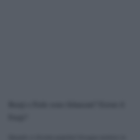
Benji e Fede sono fidanzati? Esiste il
Fenji?
Quando si diventa popolari bisogna mettere in