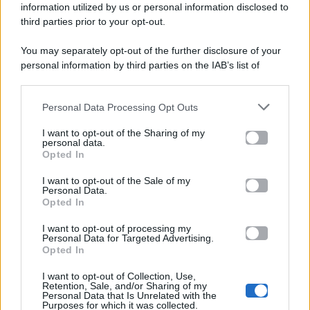
viale Luigi Majno n. 21 - 20129 Milano (MI)
information utilized by us or personal information disclosed to
third parties prior to your opt-out.
P.Iva 10909580960
You may separately opt-out of the further disclosure of your
personal information by third parties on the IAB’s list of
Categorie
downstream participants.
Gossip
Personal Data Processing Opt Outs
This information may also be disclosed by us to third parties
on the IAB’s List of Downstream Participants that may further
I want to opt-out of the Sharing of my
Televisione
disclose it to other third parties.
personal data.
Opted In
Please note that this website/app uses one or more Google
services and may gather and store information including but
I want to opt-out of the Sale of my
Programmi TV
Personal Data.
not limited to your visit or usage behaviour. You may click to
Opted In
grant or deny consent to Google and its third-party tags to
use your data for below specified purposes in below Google
Amici
I want to opt-out of processing my
consent section.
Personal Data for Targeted Advertising.
Opted In
Ballando Con Le Stelle
I want to opt-out of Collection, Use,
Retention, Sale, and/or Sharing of my
Grande Fratello
Personal Data that Is Unrelated with the
Purposes for which it was collected.