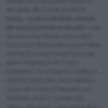
insistenti voci su una presunta relazione tra i
due cantanti. Ma c’è di più: gli artisti di
quest’estate hanno rinunciato
Modena – che
alle vacanze per lavorare al nuovo disc
o – sono
alla ricerca di una fidanzata, anche se non è
facile trovarla. Nel frattempo si godono l’affetto
delle fan, il cui numero aumenta giorno dopo
giorno. “
L’appoggio di chi ci segue è
fondamentale e noi cerchiamo di ricambiare le
attenzioni il più possibile. Prima andavamo a
suonare alle loro feste di compleanno, ora è
impensabile, ma non ci neghiamo selfie,
abbracci, chiacchierate”
hanno spiegato Benji e