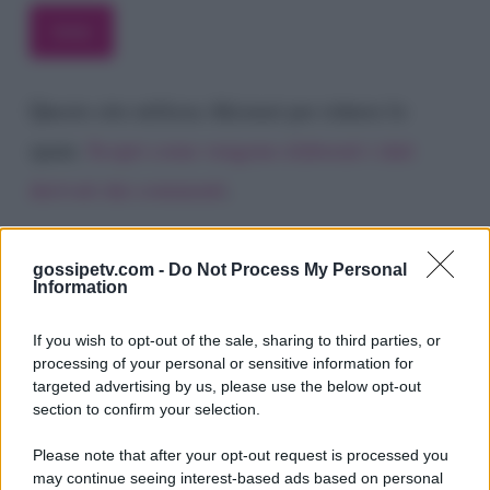
Questo sito utilizza Akismet per ridurre lo
spam.
Scopri come vengono elaborati i dati
derivati dai commenti
.
gossipetv.com -
Do Not Process My Personal
Information
If you wish to opt-out of the sale, sharing to third parties, or
processing of your personal or sensitive information for
targeted advertising by us, please use the below opt-out
section to confirm your selection.
Please note that after your opt-out request is processed you
Gossip e TV è un sito di MASTE S.r.l.
may continue seeing interest-based ads based on personal