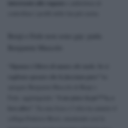
interessato alle ragazze
e addirittura di
controllare i profili delle fan più carine.
Benji e Fede non sono gay: parla
Benjamin Mascolo
“Ognuno è libero di amare chi vuole. Se si
vogliono sposare che lo facciano pure”
ha
spiegato Benjamin Mascolo di Benji e
“A me piace la pa***a, a
Fede, aggiungendo:
loro altro”
. Tra una frase e l’altra ha annuito il
collega Federico Rossi, smentendo così le