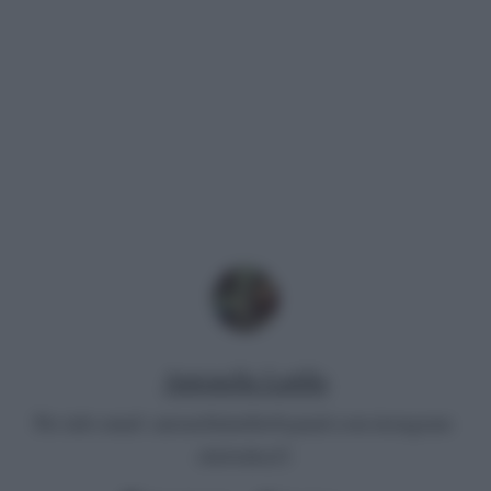
Antonella Latilla
Per info email:
antonellalatilla@gmail.com
instagram:
cheloidea21