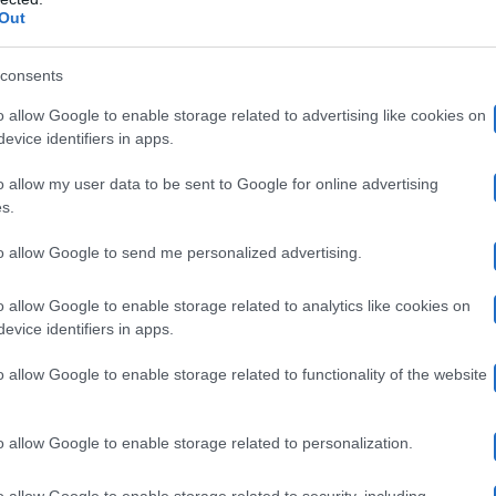
alla Fagnani sia stato chiesto di intervistare il 
che
Out
gine dopo gli ultimi episodi accaduti. Le prime richiest
consents
Carla Bruni
vista di
, poiché i due, da piccoli, andava
o allow Google to enable storage related to advertising like cookies on
ha fatto sapere di voler essere intervistato dalla belva 
evice identifiers in apps.
razie
“.
o allow my user data to be sent to Google for online advertising
s.
a grande ammirazione per lui è cosa nota. Al di là delle
to allow Google to send me personalized advertising.
 alla Bruni è venuto fuori il suo nome, la Fagnani ha p
o allow Google to enable storage related to analytics like cookies on
rebbe come ancora ci siano forti pressioni anche su que
evice identifiers in apps.
ù la volontà da parte della conduttrice di voler lasciare 
o allow Google to enable storage related to functionality of the website
o allow Google to enable storage related to personalization.
ando questa edizione
o allow Google to enable storage related to security, including