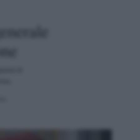
generale
one
posta di
enza.
ura