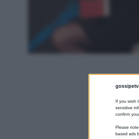
gossipetv
If you wish 
sensitive in
confirm your
Please note
based ads b