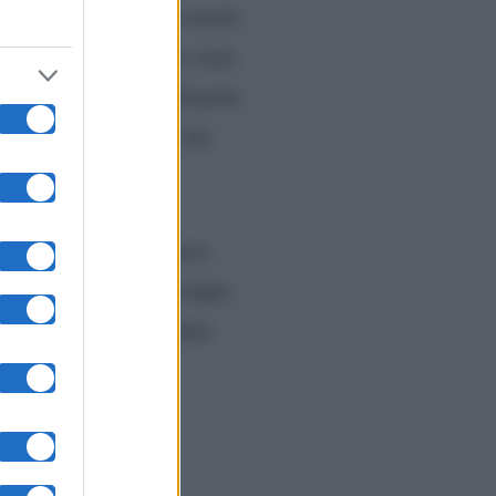
generale Vannacci
. Un modo
e sembra che ci siano state
no a scuola insieme. Tramite
Fagnani che però pare che
 divergenze di pensiero,
referito non parlare troppo
sto programma. E inoltre
la rete.