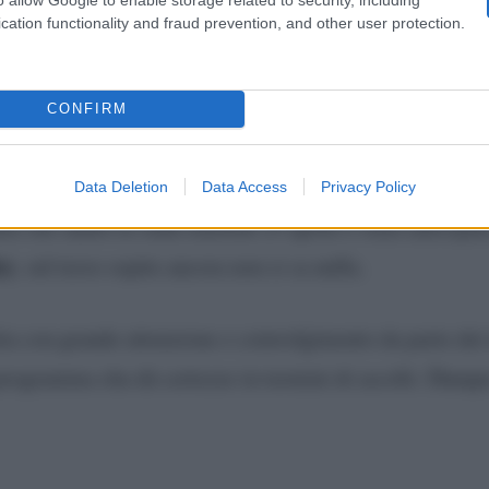
cation functionality and fraud prevention, and other user protection.
Belve
uova edizione di
che accompagnerà i telespettatori 
Carla Bruni, Loredana Berté e Matteo Salv
ervistati:
Alessandro Borghi
Fr
a di Fedez
e a seguire quelle di
e
CONFIRM
mona Ventura, Marcella Bella e Ilenia Pastorelli.
Data Deletion
Data Access
Privacy Policy
ta che andrà in onda martedì 23 aprile è stata anticipat
uy
, sul terzo ospite ancora non si sa nulla.
ta con grande attenzione e coinvolgimento da parte dei t
rogramma cha dà certezze in termini di ascolti. Dunque