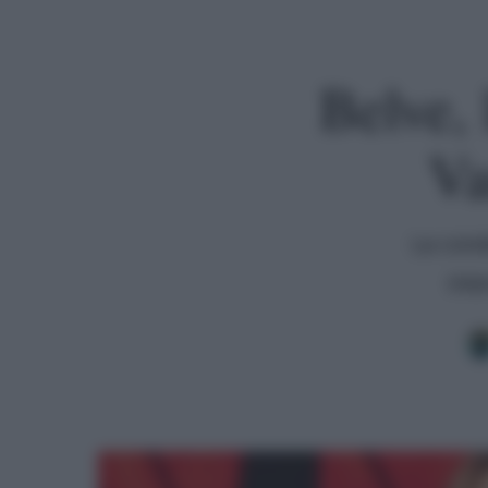
Belve, 
Va
La cond
inte
Premi invio per cercare o ESC per uscire