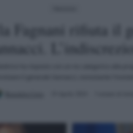
Televisione
la Fagnani rifiuta il 
nnacci. L’indiscrezi
uttrice ha risposto con un no categorico alla pro
rvistare il generale Vannacci, nonostante l'insist
Benedetta Certa
19 Aprile 2024
3 minuti di lett