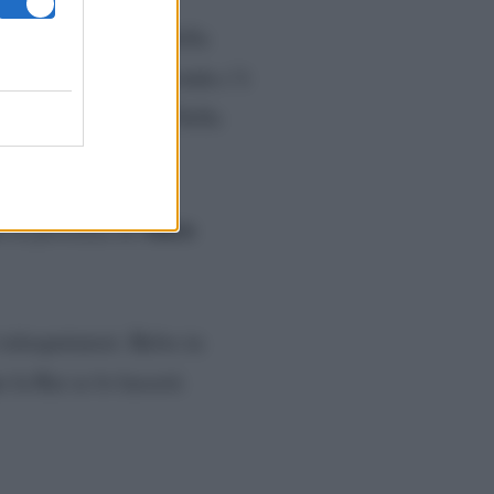
per tutto il mese. Nella
ini
. Mentre ella seconda c’è
ancesca Cipriani
. Nella
Mara
a la presenza di
elespettatori. Belve in
 la Rai se lo lascerà