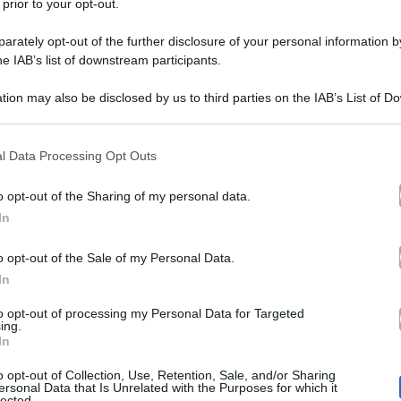
 prior to your opt-out.
rately opt-out of the further disclosure of your personal information by
he IAB’s list of downstream participants.
tion may also be disclosed by us to third parties on the IAB’s List of 
 that may further disclose it to other third parties.
 that this website/app uses one or more Google services and may gath
l Data Processing Opt Outs
Francesca Fagnani
anciata da
Dagospia
sembra che
abb
including but not limited to your visit or usage behaviour. You may click 
 to Google and its third-party tags to use your data for below specifi
Roberto Vannacci
i intervistare il generale
.
o opt-out of the Sharing of my personal data.
ogle consent section.
In
te di Belve, che andranno in onda rispettivamente il 2
o opt-out of the Sale of my Personal Data.
In
certe ed il passaggio a
Discovery
della conduttrice sem
to opt-out of processing my Personal Data for Targeted
terminate pressioni e il caso più eclatante è stato l’an
ing.
In
smissione ed i vertici si sono opposti. Cosa che non le è 
o opt-out of Collection, Use, Retention, Sale, and/or Sharing
ersonal Data that Is Unrelated with the Purposes for which it
lected.