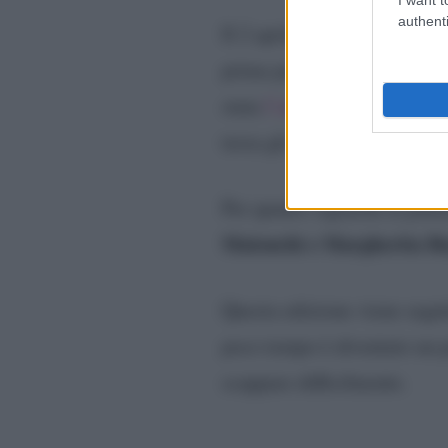
authenti
Il 2 aprile è iniziata una n
prima puntata sono stati int
stata
l’attesissima intervist
Si
terza gli ospiti sono stati
Per quanto riguarda la punta
Maionchi e Margherita B
Questa edizione viene segui
poco tempo è diventato un p
scappare difficilmente.