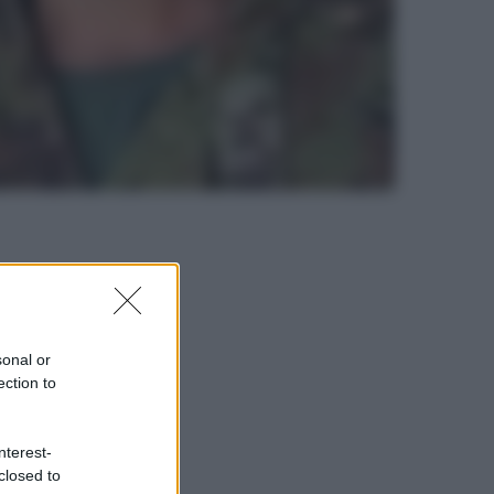
sonal or
ection to
nterest-
closed to