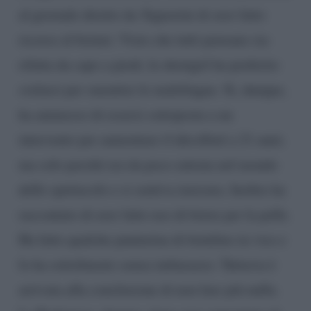
al giornale diretto da
Signorini di aver fatto
ricorso al bisturi. Visto che tutti pensano sia
rifatta da capo a piedi, la showgirl ha preferito
svelarsi per smentire le malelingue. Sì, dunque,
ha ammesso di essersi sottoposta a un
intervento per aumentare il décolleté a 21 anni;
ma solo perché era da poco entrata nel mondo
dello spettacolo e si sentiva insicura. Inoltre ha
raccontato di aver fatto uso di botox per la pelle.
Ha fatto qualche punturina di botulino in viso e
lo ha sottolineato senza imbarazzo. Tuttavia è
arrivata alla conclusione di non fare più nulla.