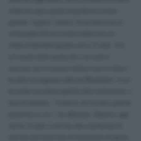
rifatta da capo a piedi, ha preferito rivelare
qualche ‘segreto’ estetico. In un’intervista al
settimanale Chi ha rivelato infatti che si è
rifatta il décolleté quando aveva 21 anni
“Ero
nel mondo dello spettacolo e mi sentivo
insicura, ma se tornassi indietro non lo rifarei”
,
ha detto al magazine edito da Mondadori. A cui
ha anche raccontato qualche altro trattamento, a
base di botulino.
“Confesso che ho fatto qualche
punturina in viso”
, ha affermato. Tuttavia, oggi
che ha 32 anni, è arrivata alla conclusione di
non fare più alcun tipo di trattamento di questo