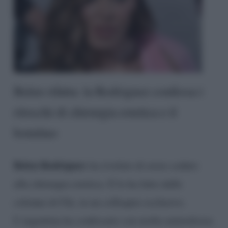
Belen rifatta: la Rodriguez confessa i
ritocchi di chirurgia estetica e il
botulino
Belen Rodriguez
ha rivelato di avere ceduto
alla chirurgia estetica. E lo ha fatto dalle
colonne di Chi, in un colloquio esclusivo.
L’argentina ha confessato con molta naturalezza