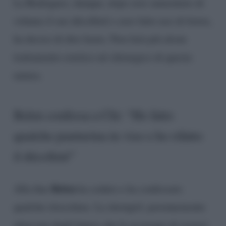
La Rodriguez, dunque, dopo aver aumentato di
volume il suo décolleté e aver fatto uso di botox,
ha deciso di dire basta. Non farà più alcun
trattamento estetico né chirurgico di questa
natura.
Belen confessa a Chi: “Ho fatto
qualche punturina in viso e ho rifatto
il décolleté”
Belen
Alla fine
ha ceduto e ha confessato
qualche ritocchino. La showgirl, perennemente
attaccata dagli haters che la accusano di essersi