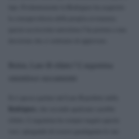
tipo. Evidentemente la Rodriguez ha acquisito
la consapevolezza della propria avvenenza;
questa accresciuta autostima l’ha portata a una
decisione che ci sentiamo di approvare.
Belen, Lato B rifatto? L’argentina
smentisce seccamente
Si è spesso parlato del Lato B perfetto della
Rodriguez
, che secondo qualcuno sarebbe
rifatto. L’argentina ha sempre negato queste
voci, spiegando di essersi guadagnata le sue