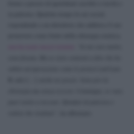
forme a prezzo di quotidiani sacrifici a tavola e
in palestra. Qualche tempo fa sui social,
rispondendo a un detrattore che additava il suo
posteriore come frutto della chirurgia estetica,
non ha usato mezzi termini
.
“Io mi curo molto,
sono fissata. Ma se siete contenti a dire che ho
subito un’operazione come le protesi
(sul Lato
B, ndr) […]
anche no grazie. Sono pro la
chirurgia ma senza eccessi. Comunque, se vuoi,
puoi venire a toccare. Sfondati di palestra e
vedrai che risultati”,
ha affermato.