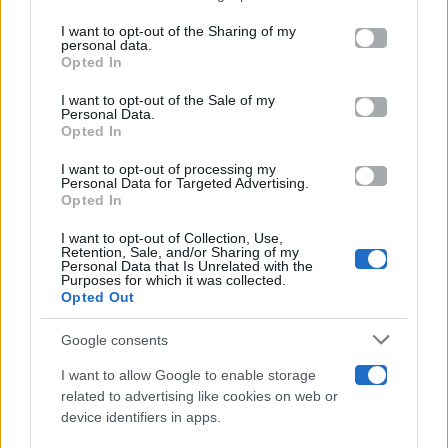
on the IAB’s List of Downstream Participants that may further
I want to opt-out of the Sharing of my
Televisione
disclose it to other third parties.
personal data.
Opted In
Please note that this website/app uses one or more Google
services and may gather and store information including but
I want to opt-out of the Sale of my
Programmi TV
Personal Data.
not limited to your visit or usage behaviour. You may click to
Opted In
grant or deny consent to Google and its third-party tags to
Amici
use your data for below specified purposes in below Google
I want to opt-out of processing my
consent section.
Personal Data for Targeted Advertising.
Opted In
Ballando Con Le Stelle
I want to opt-out of Collection, Use,
Retention, Sale, and/or Sharing of my
Grande Fratello
Personal Data that Is Unrelated with the
Purposes for which it was collected.
Opted Out
Isola Dei Famosi
Google consents
Pechino Express
I want to allow Google to enable storage
related to advertising like cookies on web or
Uomini E Donne
device identifiers in apps.