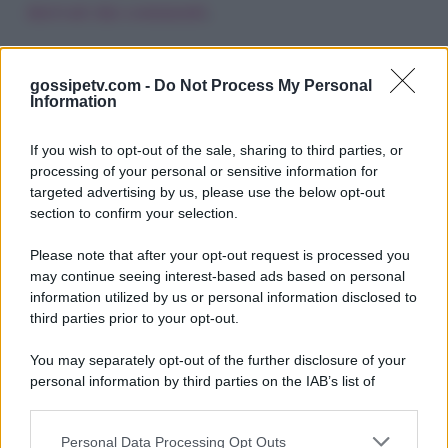
derivati dai commenti
.
gossipetv.com -
Do Not Process My Personal
Information
If you wish to opt-out of the sale, sharing to third parties, or
processing of your personal or sensitive information for
targeted advertising by us, please use the below opt-out
section to confirm your selection.
Please note that after your opt-out request is processed you
Gossip e TV è un sito di MASTE S.r.l.
may continue seeing interest-based ads based on personal
viale Luigi Majno n. 21 - 20129 Milano (MI)
information utilized by us or personal information disclosed to
P.Iva 10909580960
third parties prior to your opt-out.
You may separately opt-out of the further disclosure of your
personal information by third parties on the IAB’s list of
Categorie
downstream participants.
Gossip
Personal Data Processing Opt Outs
This information may also be disclosed by us to third parties