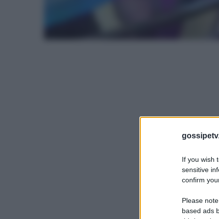
gossipetv
If you wish 
sensitive in
confirm your
Please note
based ads b