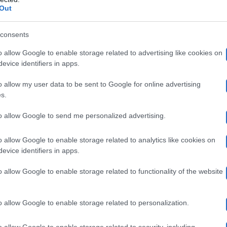
lis
, tutti non vedevano l’ora che accadesse qualcosa di
Out
zze o un qualunque gossip improvviso e inaspettato. Ogg
consents
Rodriguez
Il profondo spacco della
e il tatuaggio vicino
o allow Google to enable storage related to advertising like cookies on
evice identifiers in apps.
o allow my user data to be sent to Google for online advertising
s.
ncidente della farfallina non è stato un 
to allow Google to send me personalized advertising.
Simona Ventura
Belen
ata con la sua amica e collega
,
h
o allow Google to enable storage related to analytics like cookies on
evice identifiers in apps.
Sanremo
l’abito indossato in una delle serate di
. A qua
el settimanale
Chi
riporta per filo e per segno le inaspe
o allow Google to enable storage related to functionality of the website
do vengo provocata.
Il
caso della farfallina a Sanremo
o allow Google to enable storage related to personalization.
ta cercando l’incidente e allora ho detto: ‘Mi provocat
o allow Google to enable storage related to security, including