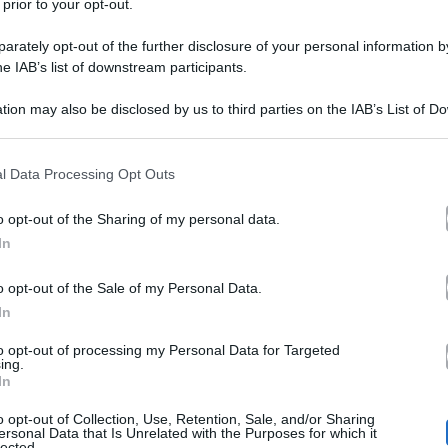
 prior to your opt-out.
rately opt-out of the further disclosure of your personal information by
he IAB’s list of downstream participants.
Belen si svela: tutta la ver
tion may also be disclosed by us to third parties on the IAB’s List of 
 that may further disclose it to other third parties.
Sanremo
 that this website/app uses one or more Google services and may gath
l Data Processing Opt Outs
including but not limited to your visit or usage behaviour. You may click 
Belen
Era il 2012 quando
e Elisabet
 to Google and its third-party tags to use your data for below specifi
o opt-out of the Sharing of my personal data.
ogle consent section.
Sanremo
come vallette di
per la se
In
edizione non si parlò d’altro se non 
o opt-out of the Sale of my Personal Data.
Rodriguez
In
. Da sempre, la scalinata
soggetto a polemiche e svariati inc
to opt-out of processing my Personal Data for Targeted
ing.
In
ome quello avvenuto con Maria De Filippi. La storica co
o opt-out of Collection, Use, Retention, Sale, and/or Sharing
ale del teatro. Nell’anno in cui le protagoniste indiscu
ersonal Data that Is Unrelated with the Purposes for which it
lected.