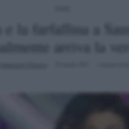
Gossip
 e la farfallina a Sa
nalmente arriva la ver
Annamaria Tomasso
19 Aprile 2017
2 minuti di le