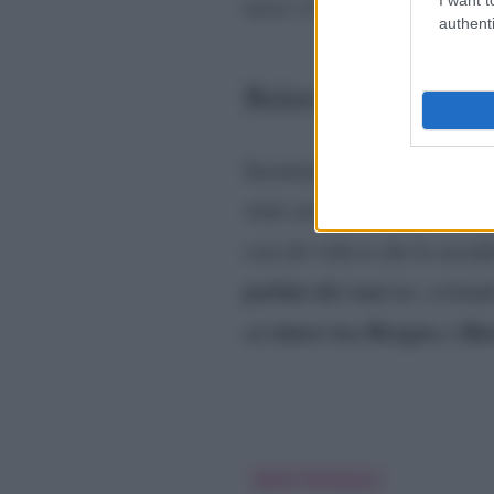
nasce il cult.”
authenti
Belen rivela la verit
Insomma, il profondo spacco
stato assolutamente un inci
con chi voleva che le accad
parlato dei suoi ex
, sveland
Amici tra Morgan e Mari
ad
Belen Rodriguez