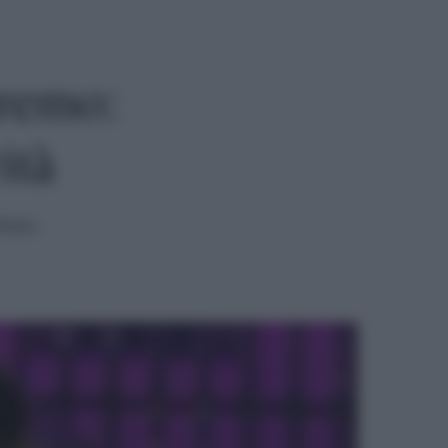
nremo:
ità
ttura