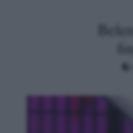
Belen
fi
Premi invio per cercare o ESC per uscire