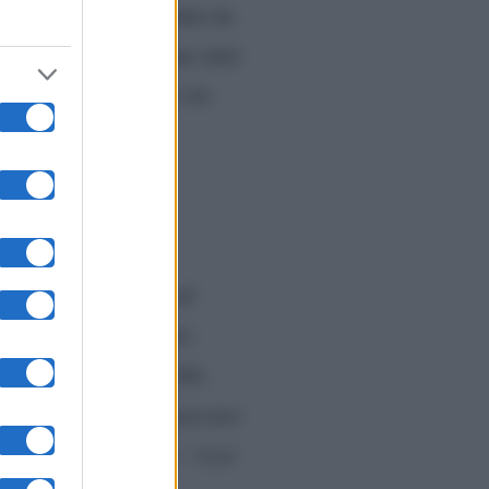
 inaspettato. Una caduta da
i, a distanza di cinque anni
 l’inguine non furono un
caso
a svelato la verità sul
nto pare, nulla è stato
ttate dichiarazioni della
 è nato perché continuavano
e?
Adesso vi frego io.’ Così