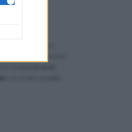
he spuntava fuori non è
mente divertire e provocare
ha anche
vista, la donna
ino
e di ciò che è accaduto