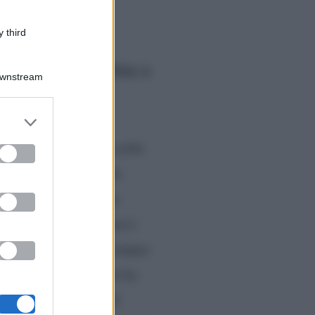
 third
ità sulla farfallina a
Downstream
er and store
to grant or
ta Canalis vennero scelte
ed purposes
conda volta. In quella
della farfallina della
 del palco dell’Ariston è
identi. La stampa è sempre
nduttrice di Mediaset ha
sse furono la showgirl