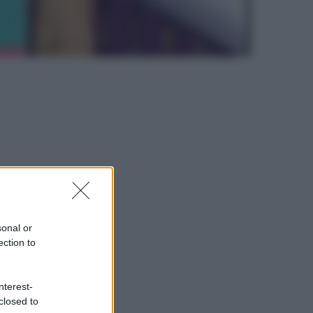
sonal or
ection to
nterest-
closed to