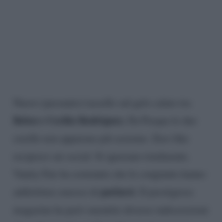
Nuovo (presunto) tassello sul gelo calato tra
Belen e Cecilia Rodriguez.
Da Pasqua le due
sorelle non appaiono più assieme. Zero like
reciproci sui social. Si ignorano totalmente.
Vanity Fair ha sostenuto che le congiunte hanno
parlarsi
addirittura smesso di
. Il prestigioso
magazine ha però smentito diverse indiscrezioni