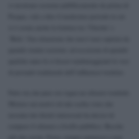
si mostrano assieme pubblicamente da prima di
Pasqua, vale a dire il medesimo periodo in cui
si è creata anche la frattura tra ‘Chechu’ e
‘Belu’. Una situazione che non è mai capitata da
quando stanno assieme, ad eccezione di quando
qualche anno fa si fecero tambureggianti le voci
di presunti tradimenti dell’influencer trentino.
Fatto sta che pure ore regna un silenzio tombale.
Mistero sui motivi di tale scelta visto che
nessuno dei diretti interessati ha deciso di
rompere il silenzio a livello pubblico. Bocche
più che cucite. Forse, sempre ammesso e non