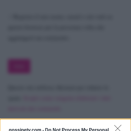
Registra il mio nome, email e sito web su
questo browser per la prossima volta che
aggiungerò un commento.
Questo sito utilizza Akismet per ridurre lo
spam.
Scopri come vengono elaborati i dati
derivati dai commenti
.
gossipetv.com -
Do Not Process My Personal