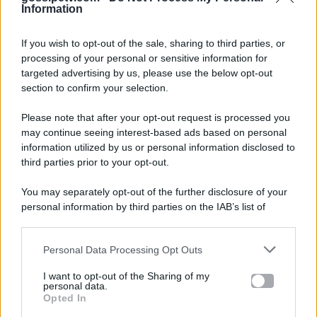
Information
If you wish to opt-out of the sale, sharing to third parties, or
processing of your personal or sensitive information for
targeted advertising by us, please use the below opt-out
section to confirm your selection.
Please note that after your opt-out request is processed you
Gossip e TV è un sito di MASTE S.r.l.
may continue seeing interest-based ads based on personal
viale Luigi Majno n. 21 - 20129 Milano (MI)
information utilized by us or personal information disclosed to
third parties prior to your opt-out.
P.Iva 10909580960
You may separately opt-out of the further disclosure of your
personal information by third parties on the IAB’s list of
Categorie
downstream participants.
Gossip
Personal Data Processing Opt Outs
This information may also be disclosed by us to third parties
on the IAB’s List of Downstream Participants that may further
I want to opt-out of the Sharing of my
Televisione
disclose it to other third parties.
personal data.
Opted In
Please note that this website/app uses one or more Google