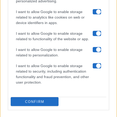
personalized advertising.
Collabora con noi
I want to allow Google to enable storage
related to analytics like cookies on web or
device identifiers in apps.
Contatti
I want to allow Google to enable storage
Privacy Policy
related to functionality of the website or app.
Cookie Policy
I want to allow Google to enable storage
related to personalization.
Pubblicità
I want to allow Google to enable storage
related to security, including authentication
functionality and fraud prevention, and other
user protection.
© 2026 Gossip e Tv. email:
redazione@gossipetv.com
-
Preferenze Privacy
- Riproduzione riservata - Photo
CONFIRM
Credits: Le immagini presenti in questo sito sono di
proprietà di Maste Srl