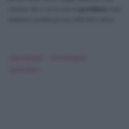
gravidanza
concesso che ci sia in corso la
, è per
mantenere assoluta privacy sulla dolce attesa.
Belen Rodriguez
Cecilia Rodriguez
Ignazio Moser