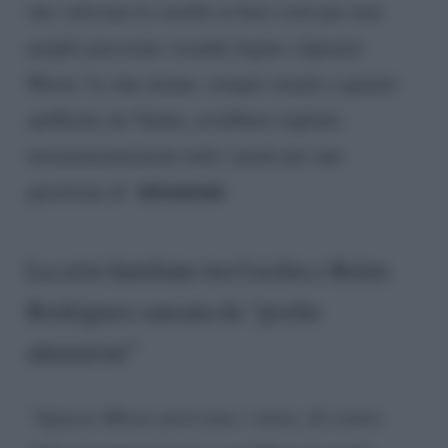
che volevano le sorelle ai ferri corti per non
meglio precisate vicende legate a Ignazio
Moser. Le due donne, sempre stando a quanto
spifferato da Vanity, avrebbero tagliato
momentaneamente tutti i ponti per una
attenzioni
questione di ‘
.
La crisi familiare tra Cecilia e Belen
Rodriguez causata da “poche
attenzioni”
“Ignazio Moser però non c’entra. Al centro