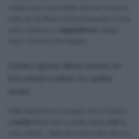
sarebbe stato e non sarebbe stato una cosetta da
nulla, ma che Belen e Cecilia torneranno tra non
riappacificarsi
molto a parlarsi e a
. Troppo
forte e viscerale il loro legame.
Cecilia e Ignazio Moser, mistero sul
loro silenzio tombale: lei sarebbe
incinta
Infine Vanity Fair ha sostenuto che tra Cecilia e
marito
crisi
il
Moser non ci sarebbe alcuna
in
corso. Chissà… Quel che è certo è che i due non