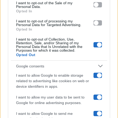
services and may gather and store information including but
I want to opt-out of the Sale of my
Programmi TV
Personal Data.
not limited to your visit or usage behaviour. You may click to
Opted In
grant or deny consent to Google and its third-party tags to
use your data for below specified purposes in below Google
Amici
I want to opt-out of processing my
consent section.
Personal Data for Targeted Advertising.
Opted In
Ballando Con Le Stelle
I want to opt-out of Collection, Use,
Retention, Sale, and/or Sharing of my
Grande Fratello
Personal Data that Is Unrelated with the
Purposes for which it was collected.
Opted Out
Isola Dei Famosi
Google consents
Pechino Express
I want to allow Google to enable storage
related to advertising like cookies on web or
Uomini E Donne
device identifiers in apps.
I want to allow my user data to be sent to
Google for online advertising purposes.
Maste S.r.l.
I want to allow Google to send me
Chi siamo