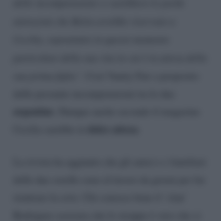
delle incomprensioni ci sarebbero le poche
attenzioni che Belen avrebbe riservato a
Cecilia, soprattutto in questo momento
particolare della sua vita in cui è in attesa della
sua prima figlia”.
Così Vanity Fair a proposito
delle presunte incomprensioni tra le due
argentine
. Dunque anche secondo il magazine
dolce attesa
Cecilia sarebbe in
.
La rivista ha aggiunto che gli amici e i familiari
delle due sorelle sono al lavoro da giorni per far
rientrare la crisi. Chi conosce bene il ‘clan’
Rodriguez assicura che lo strappo è vero che ci