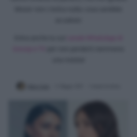
Moser non c'entra nulla: cosa sarebbe
accaduto
Entra anche tu sul
canale WhatsApp di
Gossip e TV
per non perderti nemmeno
una notizia!
Mirko Vitali
11 Maggio 2025
3 minuti di lettura