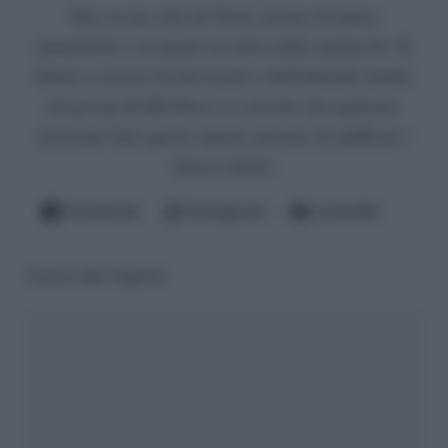
Nato in una città del Nord, un paio di lauree
umanistiche e un master in critica dello spettacolo. Si
diletta a scrivere di televisione e dell'infernale mondo
del gossip del Bel Paese (è convinto che qualcuno
dovrà pur farlo questo ingrato mestiere di spifferare i
fattacci altrui).
Facebook
Instagram
LinkedIn
Lascia una risposta