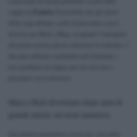
conoscenza di alcuni problemi vissuti dalla
Francia
coppia in
. È possibile che gli autori
della soap abbiano scelto di procedere con il
divorzio per Rick e Maya, in quanto l’interprete
del primo non ha ancora rinnovato il contratto. I
due pare abbiano combattuto privatamente i
loro problemi di coppia, per poi arrivare a
procedere con il divorzio.
Maya e Rick divorziano dopo anni di
grande amore: un triste annuncio
Una notizia inaspettata e triste per i fan della