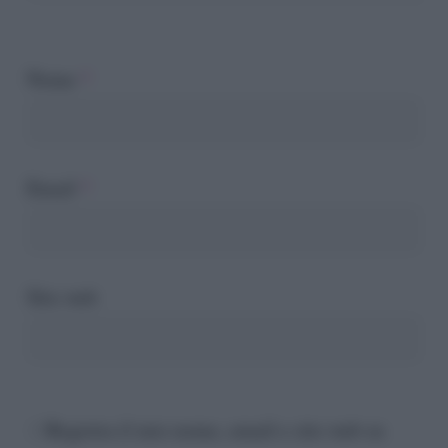
Nome
*
Email
*
Sito web
Registra il mio nome, email e sito web su