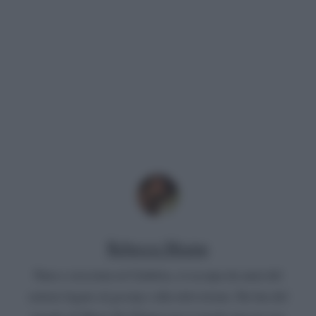
Rebecca Megna
Nata e cresciuta in Calabria, si occupa da anni del
settore legato al gossip e alla televisione. Da fan del