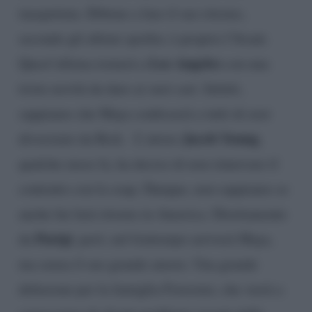
inaspettata. Ebbene a fare il suo ritorno,
secondo gli ultimi spoiler, è proprio l’Avant.
Los Angeles
Quest’ultima tornerà a
con una
triste novità da dare ai suoi cari. Infatti,
sappiamo che Maya confesserà a tutti di aver
Jacob Young
divorziato da Rick. L’attore
,
qualche mese fa, ha deciso di non rinnovare il
contratto con la soap. Dunque, non sappiamo se
anche lui farà ritorno in America. Direttamente
Parigi
da
, però, nel frattempo arriverà Maya,
ma senza il suo grande amore. Una grande
delusione per la famiglia Forrester, che verrà a