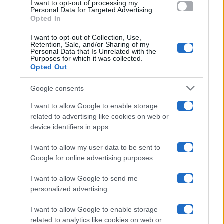
I want to opt-out of processing my
consent section.
Personal Data for Targeted Advertising.
Opted In
Ballando Con Le Stelle
I want to opt-out of Collection, Use,
Retention, Sale, and/or Sharing of my
Grande Fratello
Personal Data that Is Unrelated with the
Purposes for which it was collected.
Opted Out
Isola Dei Famosi
Google consents
Pechino Express
I want to allow Google to enable storage
related to advertising like cookies on web or
Uomini E Donne
device identifiers in apps.
I want to allow my user data to be sent to
Google for online advertising purposes.
Maste S.r.l.
I want to allow Google to send me
Chi siamo
personalized advertising.
Collabora con noi
I want to allow Google to enable storage
related to analytics like cookies on web or