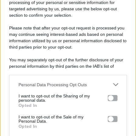
processing of your personal or sensitive information for
targeted advertising by us, please use the below opt-out
section to confirm your selection.
Please note that after your opt-out request is processed you
Gossip e TV è un sito di MASTE S.r.l.
may continue seeing interest-based ads based on personal
viale Luigi Majno n. 21 - 20129 Milano (MI)
information utilized by us or personal information disclosed to
P.Iva 10909580960
third parties prior to your opt-out.
You may separately opt-out of the further disclosure of your
personal information by third parties on the IAB’s list of
Categorie
downstream participants.
Gossip
Personal Data Processing Opt Outs
This information may also be disclosed by us to third parties
on the IAB’s List of Downstream Participants that may further
I want to opt-out of the Sharing of my
Televisione
disclose it to other third parties.
personal data.
Opted In
Please note that this website/app uses one or more Google
services and may gather and store information including but
I want to opt-out of the Sale of my
Programmi TV
Personal Data.
not limited to your visit or usage behaviour. You may click to
Opted In
grant or deny consent to Google and its third-party tags to
Amici
use your data for below specified purposes in below Google