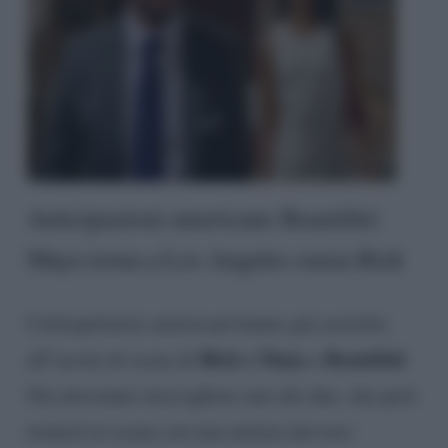
Anticipazioni americane Beautiful:
Maya torna a Los Angeles senza Rick
I telespettatori americani hanno già assistito
Rick e Maya
Beautiful
all’uscita di scena di
a
.
Ora dovranno riaccogliere uno dei due, che però
tornerà in scena con una notizia davvero