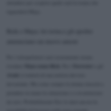
attendere per scoprire quale sarà la trama che
riguarderà Maya.
Rick e Maya: lei torna e gli spoiler
annunciano un nuovo amore
Per i telespettatori sarà sicuramente strano
Maya senza Rick
Forrester
rivedere
. Per i
e gli
Avant
si tratterà di una notizia davvero
devastante. Ma come sempre la donna riuscirà a
prendere in mano la situazione e a ricominciare
da zero. Probabilmente Eric le darà ancora la
possibilità di lavorare nella nota azienda