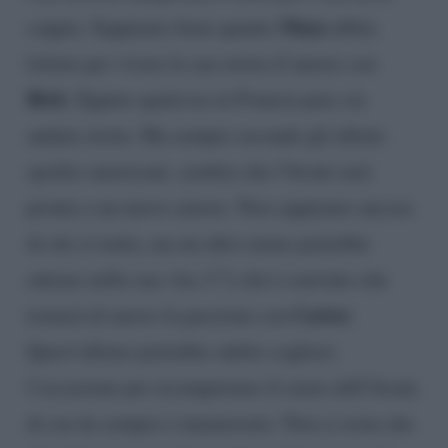
Maya
coppia. Sappiamo bene quanto
abbia
lottato per vivere la sua storia d’amore con
Rick
. Eppure qualcosa in Francia pare sia
andata storta. Ma sempre secondo gli ultimi
spoiler americani, sembra che l’Avant sarà
pronta a un nuovo amore. Non sappiamo ancora
di chi si tratta, ma un altro uomo potrebbe
entrare nella sua vita. C’è chi è convinto che
Carter
tornerà di nuovo la passione con
.
Quest’ultimo potrebbe subito cogliere
l’occasione per riconquistare il cuore dell’Avant,
di cui da sempre è innamorato. Non ci resta che