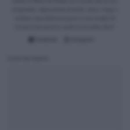
mondo di Maria De Filippi non si perde mai un suo
programma. Appassionata di moda, calcio, viaggi e
scrittura, ama mettersi in gioco e cerca sempre di
trovare il lato positivo, anche in un reality show!
Facebook
Instagram
Lascia una risposta