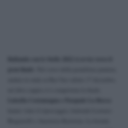
Ballando con le Stelle 2022 si avvia verso il
gran finale
. Nel corso della penultima puntata,
andata in onda su Rai Uno sabato 17 dicembre,
un’altra coppia si è conquistata la finale.
Luisella Costamagna e Pasquale La Rocca
hanno vinto il ripescaggio, battendo Lorenzo
Biagiarelli e Anastasia Kuzmina. La bionda