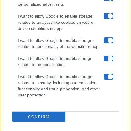
Chi siamo
personalized advertising.
Collabora con noi
I want to allow Google to enable storage
related to analytics like cookies on web or
device identifiers in apps.
Contatti
I want to allow Google to enable storage
Privacy Policy
related to functionality of the website or app.
Cookie Policy
I want to allow Google to enable storage
related to personalization.
Pubblicità
I want to allow Google to enable storage
related to security, including authentication
functionality and fraud prevention, and other
user protection.
© 2026 Gossip e Tv. email:
redazione@gossipetv.com
-
Preferenze Privacy
- Riproduzione riservata - Photo
CONFIRM
Credits: Le immagini presenti in questo sito sono di
proprietà di Maste Srl