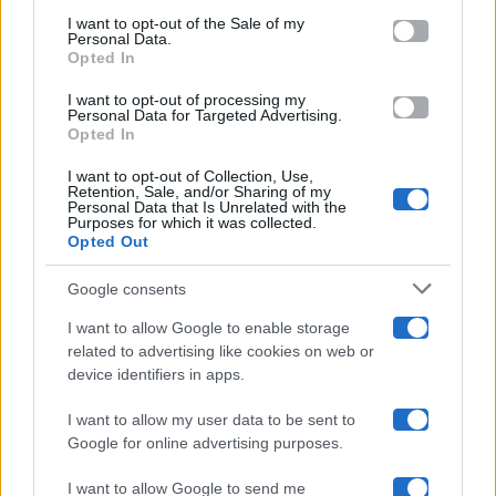
services and may gather and store information including but
I want to opt-out of the Sale of my
Programmi TV
Personal Data.
not limited to your visit or usage behaviour. You may click to
Opted In
grant or deny consent to Google and its third-party tags to
use your data for below specified purposes in below Google
Amici
I want to opt-out of processing my
consent section.
Personal Data for Targeted Advertising.
Opted In
Ballando Con Le Stelle
I want to opt-out of Collection, Use,
Retention, Sale, and/or Sharing of my
Grande Fratello
Personal Data that Is Unrelated with the
Purposes for which it was collected.
Opted Out
Isola Dei Famosi
Google consents
Pechino Express
I want to allow Google to enable storage
related to advertising like cookies on web or
Uomini E Donne
device identifiers in apps.
I want to allow my user data to be sent to
Google for online advertising purposes.
Maste S.r.l.
I want to allow Google to send me