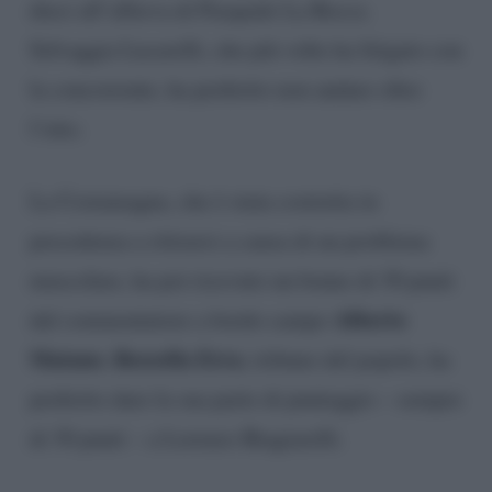
dieci all’allieva di Pasquale La Rocca.
Selvaggia Lucarelli, che più volte ha litigato con
la concorrente, ha preferito non andare oltre
l’otto.
La Costamagna, che è stata costretta in
precedenza a ritirarsi a causa di un problema
muscolare, ha poi ricevuto un bonus di 30 punti
Alberto
dal commentatore a bordo campo
Matano. Rossella Erra
, tribuno del popolo, ha
preferito dare la sua parte di punteggio – sempre
di 30 punti – a Lorenzo Biagiarelli.