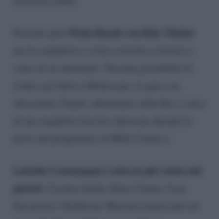
Lucrezia Lando.
Paola Barale con Roly Maden
Presente pure
ma la conduttrice è stata costretta a ritirarsi a
causa di un infortunio. Nessuna possibilità di
rientro per Enrico Montesano, in gara con
Alessandra Tripoli, allontanato dalla Rai a causa
di una maglietta fascista indossata durante le
prove del programma di Milly Carlucci.
Luisella Costamagna è stata la più votata dai
giurati.
Carolyn Smith, Fabio Canino, Ivan
Zazzaroni e Guillermo Mariotto hanno dato un