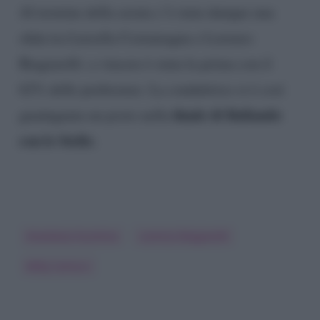
Al termine della serata c’è stata dunque una
sfida tra Luisella Costamagna e Lorenzo
Biagiarelli: a vincere è stata la prima con il
62% delle preferenze. La conduttrice si è così
finale di Ballando
guadagnata un posto nella
con le Stelle.
Anastasia Kuzmina
Lorenzo Biagiarelli
Milly Carlucci