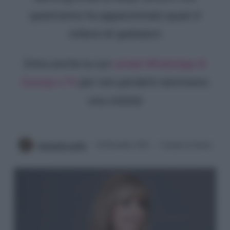
quest'anno ha appassionato quasi 4
milioni di spettatori
Entra anche tu sul
canale WhatsApp di
Gossip e TV
per non perderti nemmeno
una notizia!
Antonella Latilla
18 Dicembre 2022
3 minuti di lettura