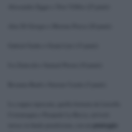
Alessandro Egger e Tove Villfor (25 punti)
Alex Di Giorgio e Moreno Porcu (20 punti)
Gabriel Garko e Giada Lini (15 punti)
Iva Zanicchi e Samuel Peron (10 punti)
Rosanna Banfi e Simone Casula (5 punti)
La coppia ripescata, quella formata da Luisella
Costamagna e Pasquale La Rocca, arriverà
punteggio
invece in finale penalizzata, con un