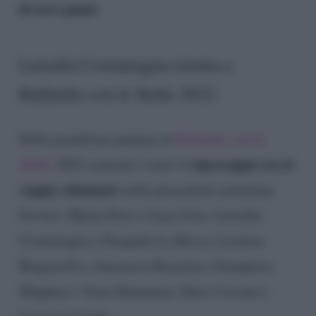
di zero punti.
Luisella Costamagna rientra a
Ballando con le Stelle 2022
Nella penultima puntata di
Ballando con le
ripescaggio tra le
Stelle
2022 centrale è stato il
coppie eliminate
nelle precedenti settimane.
Ovvero: Marta Flavi e Luca Urso, Luisella
Costamagna e Pasquale La Rocca, Lorenzo
Biagiarelli e Anastasia Kuzmina, Giampiero
Mughini e Veera Kinnunen, Dario Cassini e