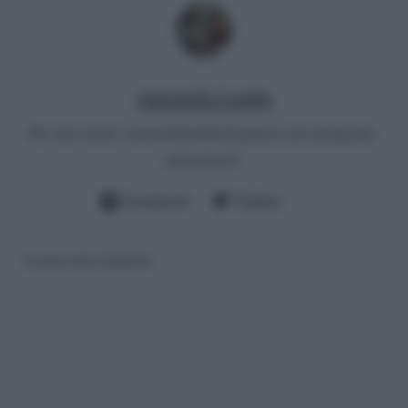
Antonella Latilla
Per info email:
antonellalatilla@gmail.com
instagram:
cheloidea21
Facebook
Twitter
Lascia una risposta