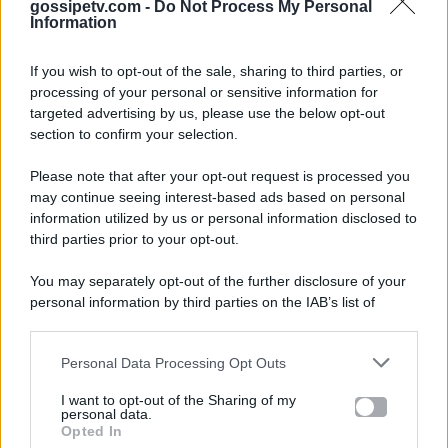
gossipetv.com -
Do Not Process My Personal
Information
If you wish to opt-out of the sale, sharing to third parties, or
processing of your personal or sensitive information for
targeted advertising by us, please use the below opt-out
section to confirm your selection.
Please note that after your opt-out request is processed you
Gossip e TV è un sito di MASTE S.r.l.
may continue seeing interest-based ads based on personal
viale Luigi Majno n. 21 - 20129 Milano (MI)
information utilized by us or personal information disclosed to
third parties prior to your opt-out.
P.Iva 10909580960
You may separately opt-out of the further disclosure of your
personal information by third parties on the IAB’s list of
Categorie
downstream participants.
Gossip
Personal Data Processing Opt Outs
This information may also be disclosed by us to third parties
on the IAB’s List of Downstream Participants that may further
I want to opt-out of the Sharing of my
Televisione
disclose it to other third parties.
personal data.
Opted In
Please note that this website/app uses one or more Google