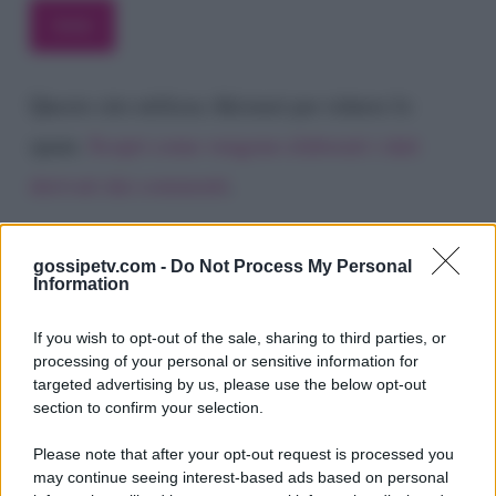
Questo sito utilizza Akismet per ridurre lo
spam.
Scopri come vengono elaborati i dati
derivati dai commenti
.
gossipetv.com -
Do Not Process My Personal
Information
If you wish to opt-out of the sale, sharing to third parties, or
processing of your personal or sensitive information for
targeted advertising by us, please use the below opt-out
section to confirm your selection.
Please note that after your opt-out request is processed you
Gossip e TV è un sito di MASTE S.r.l.
may continue seeing interest-based ads based on personal