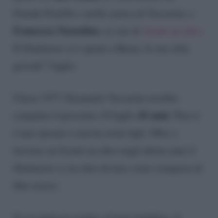
Grande Fratello e molto amica di Vaccarini, e
Francesco Nozzolino
, ex star di
Avanti un altro
.
Il Gladiatore si è spento a Roma, la sua città,
giovedì 7 luglio.
Classe 1977, Emanuele Vaccarini avrebbe
45 anni
compiuto il prossimo 18 luglio
. Non si
è mai sposato e non ha avuto figli. Oltre a
lavorare ad Avanti un altro negli ultimi anni il
Gladiatore si era dato da fare come comparsa di
film storici.
Si era dedicato inoltre al body building, al