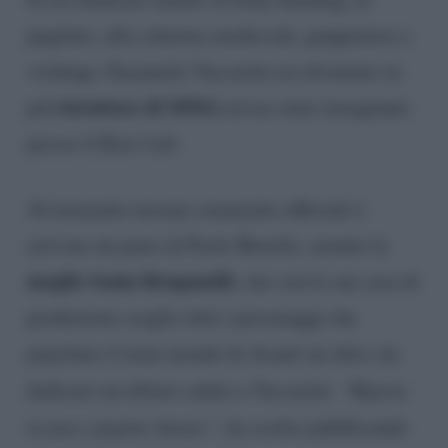
pugilato, alla scherma medievale, giapponese e
vichinga. Emanuele Vaccarini era diventato in
istruttore di MMA
più
ed era stato insegnante
presso il Krav Lab.
Al momento nessun commento ufficiale è
arrivato da parte di Paolo Bonolis, mentre la
moglie Sonia Bruganelli
, che con la sua casa di
produzione sceglie tutti i personaggi che
popolano il mini mondo di Avanti un altro, ha
dedicato un ultimo saluto a Vaccarini.
“Riposa
in pace gigante buono”
, ha scritto pubblicando