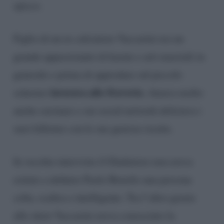
spicco.
Figlio di un ex calciatore Vaccarini era un
grande appassionato di karate e arti marziali in
generale e prima di approdare sul piccolo
lavorava alle Ferrovie.
schermo
Amava molto
anche cucinare e sui social network deliziava i
suoi follower con le sue gustose ricette.
In vecchie interviste il Gladiatore non aveva
esitato a definire Paolo Bonolis una persona
colta, scaltra e intelligente. Tra l’altro grazie
allo show Vaccarini aveva conosciuto la