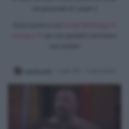
nel preserale di Canale 5
Entra anche tu sul
canale WhatsApp di
Gossip e TV
per non perderti nemmeno
una notizia!
Antonella Latilla
8 Luglio 2022
3 minuti di lettura