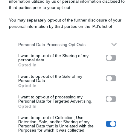
viale Luigi Majno n. 21 - 20129 Milano (MI)
information utilized by us or personal information disclosed to
third parties prior to your opt-out.
P.Iva 10909580960
You may separately opt-out of the further disclosure of your
personal information by third parties on the IAB’s list of
Categorie
downstream participants.
Gossip
Personal Data Processing Opt Outs
This information may also be disclosed by us to third parties
on the IAB’s List of Downstream Participants that may further
I want to opt-out of the Sharing of my
Televisione
disclose it to other third parties.
personal data.
Opted In
Please note that this website/app uses one or more Google
services and may gather and store information including but
I want to opt-out of the Sale of my
Programmi TV
Personal Data.
not limited to your visit or usage behaviour. You may click to
Opted In
grant or deny consent to Google and its third-party tags to
use your data for below specified purposes in below Google
Amici
I want to opt-out of processing my
consent section.
Personal Data for Targeted Advertising.
Opted In
Ballando Con Le Stelle
I want to opt-out of Collection, Use,
Retention, Sale, and/or Sharing of my
Grande Fratello
Personal Data that Is Unrelated with the
Purposes for which it was collected.