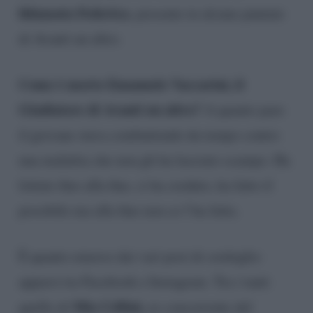
fidanzata Federica
, presente in alcune puntate
di Avanti un altro.
Come è morto Emanuele Vaccarini, il
Gladiatore di Avanti un altro?
A quanto pare
il giovane stava combattendo da tempo contro
una malattia che non gli ha lasciato scampo. Ha
lottato fino alla fine, ci ha creduto, ha fatto il
possibile ma alla fine non ce l’ha fatta.
È quanto emerso dai vari post di cordoglio
apparsi tra Facebook e Instagram. Tra i tanti
Mia Cellini,
quello di
ex concorrente del