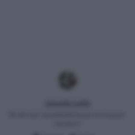
Antonella Latilla
Per info email:
antonellalatilla@gmail.com
instagram:
cheloidea21