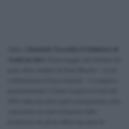
Emanuele Vaccarini, il Gladiatore di
Addio a
Avanti un altro
. Il personaggio del salottino del
game show condotto da Paolo Bonolis – con la
collaborazione di Luca Laurenti – è scomparso
prematuramente. L’uomo ricopriva il ruolo dal
2019: dopo aver preso parte al programma come
concorrente era stato richiamato dalla
produzione che gli ha offerto una parte di