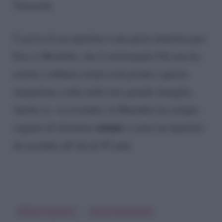
Trussardi.
L’arrivo di un nipotino è una gioia immensa per
Eros e Michelle, che il settimanale Chi non ha
esitato a definire nonni rock pronti a questa
inaspettata svolta nella loro grande famiglia.
Anche se, va ricordato, la Hunziker ha sempre
nonna
sognato di diventare
e avere un nipotino
da accudire all’età di 45 anni.
Alfonso Signorini
Aurora Ramazzotti