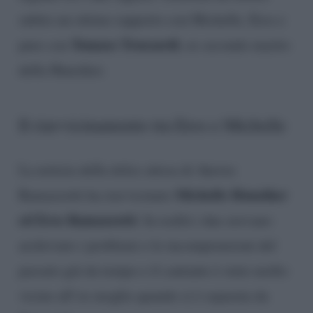
subito un ottimo rapporto con Michelle, Eros e
Tomaso Trussardi
pure con
, ex secondo marito
della Hunziker.
Il riavvicinamento tra Eros e Michelle
La notizia della dolce attesa di Aurora
Michelle Hunziker
Ramazzotti ha riavvicinato
ed Eros Ramazzotti
. In realtà i due avevano
archiviato i problemi e le incomprensioni del
passato già da tempo e il cantante è stato molto
vicino all’ex moglie quando si è separata da