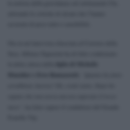
la notizia della gravidanza sul settimanale Chi,
attirando le critiche di alcuni che l’hanno
accusato di poco tatto e sensibilità.
Ora in un’intervista rilasciata al Corriere della
Sera, Alfonso Signorini ha di fatto confermato
figlia di Michelle
la dolce attesa della
Hunziker e Eros Ramazzotti.
“Quanto ho fatto
arrabbiare Aurora? Eh, credo tanto. Dopo ho
saputo che non aveva ancora superato il terzo
mese”
, ha fatto sapere il conduttore del Grande
Fratello Vip.