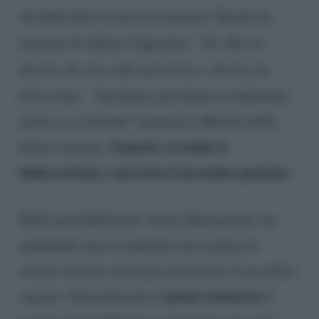
Avrebbe dato lo stesso la notizia? Diretta la
risposta di Alfonso Signorini:
“No. Ma mi
dicono che ora vada tutto bene e che lei sia
felicissima”
. Insomma, gravidanza confermata
anche se si attende l’annuncio ufficiale della
Il parto, secondo le
futura mamma.
indiscrezioni, è previsto il prossimo gennaio.
Molto probabilmente Aurora Ramazzotti sta
aspettando ancora qualche mese prima di
svelare tutta la verità per preservare il suo dolce
primo trimestre
segreto. Generalmente il
è