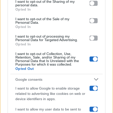
I want to opt-out of the Sharing of my
Televisione
disclose it to other third parties.
personal data.
Opted In
Please note that this website/app uses one or more Google
services and may gather and store information including but
I want to opt-out of the Sale of my
Programmi TV
Personal Data.
not limited to your visit or usage behaviour. You may click to
Opted In
grant or deny consent to Google and its third-party tags to
use your data for below specified purposes in below Google
Amici
I want to opt-out of processing my
consent section.
Personal Data for Targeted Advertising.
Opted In
Ballando Con Le Stelle
I want to opt-out of Collection, Use,
Retention, Sale, and/or Sharing of my
Grande Fratello
Personal Data that Is Unrelated with the
Purposes for which it was collected.
Opted Out
Isola Dei Famosi
Google consents
Pechino Express
I want to allow Google to enable storage
related to advertising like cookies on web or
Uomini E Donne
device identifiers in apps.
I want to allow my user data to be sent to