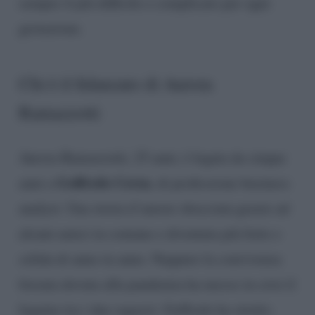
sempre il più difficile e complicato per ogni
gestazione.
Chi è il fidanzato di Aurora
Ramazzotti
Aurora Ramazzotti, 25 anni, è legata da cinque
Goffredo Cerza
anni a
, di professione business
analyst. Una storia d’amore sbocciata grazie ad
alcuni amici in comune e diventata più forte e
solida di anno in anno. Neppure la convivenza
forzata dovuta alla pandemia ha messo in crisi il
legame tra i due ragazzi. Goffredo ha stretto