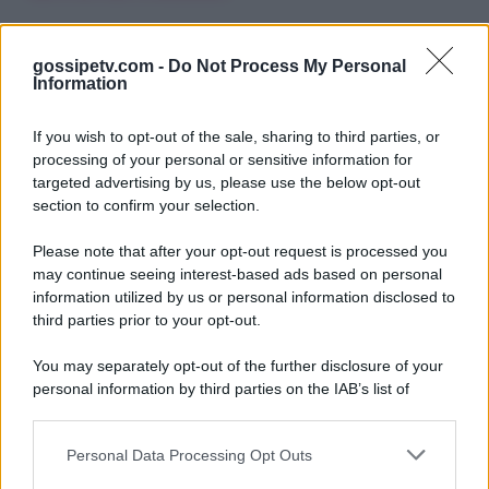
gossipetv.com -
Do Not Process My Personal
Information
If you wish to opt-out of the sale, sharing to third parties, or
processing of your personal or sensitive information for
targeted advertising by us, please use the below opt-out
section to confirm your selection.
Please note that after your opt-out request is processed you
Gossip e TV è un sito di MASTE S.r.l.
may continue seeing interest-based ads based on personal
viale Luigi Majno n. 21 - 20129 Milano (MI)
information utilized by us or personal information disclosed to
third parties prior to your opt-out.
P.Iva 10909580960
You may separately opt-out of the further disclosure of your
personal information by third parties on the IAB’s list of
Categorie
downstream participants.
Gossip
Personal Data Processing Opt Outs
This information may also be disclosed by us to third parties
on the IAB’s List of Downstream Participants that may further