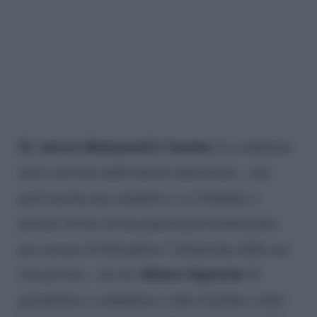
Sì, Aurora Ramazzotti è incinta.
La conferma
non è arrivata dalla diretta interessata – che
però non ha mai smentito e si è limitata a
postare la foto di una pancia pressoché piatta
per cercare di distogliere l’attenzione dalla sua
Alfonso Signorini
vita privata – ma da
. Il
giornalista e conduttore è stato il primo a dare