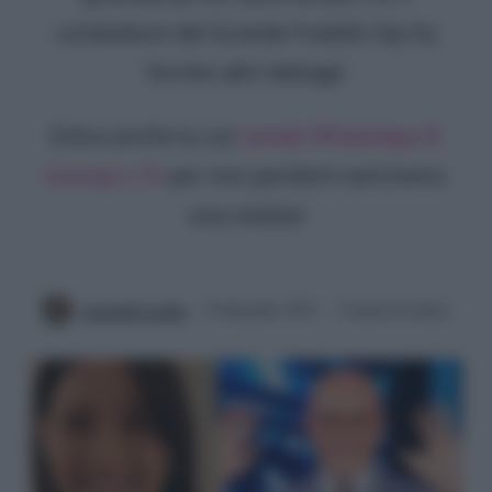
conduttore del Grande Fratello Vip ha
fornito altri dettagli
Entra anche tu sul
canale WhatsApp di
Gossip e TV
per non perderti nemmeno
una notizia!
Antonella Latilla
8 Settembre 2022
3 minuti di lettura