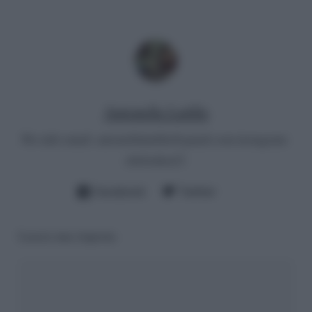
Antonella Latilla
Per info email:
antonellalatilla@gmail.com
instagram:
cheloidea21
Facebook
Twitter
Lascia una risposta