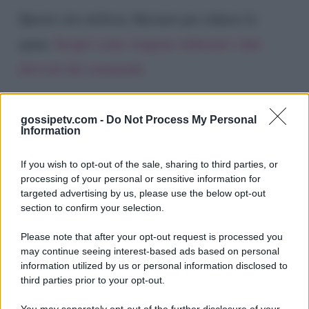
Questo sito utilizza Akismet per ridurre lo
spam.
Scopri come vengono elaborati i dati
derivati dai commenti
.
gossipetv.com -
Do Not Process My Personal
Information
If you wish to opt-out of the sale, sharing to third parties, or
processing of your personal or sensitive information for
targeted advertising by us, please use the below opt-out
section to confirm your selection.
Please note that after your opt-out request is processed you
Gossip e TV è un sito di MASTE S.r.l.
may continue seeing interest-based ads based on personal
viale Luigi Majno n. 21 - 20129 Milano (MI)
information utilized by us or personal information disclosed to
P.Iva 10909580960
third parties prior to your opt-out.