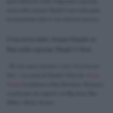
quest’ultima ha voluto ringraziare il giovane
attore nella canzone Thank U next nella quale
ha menzionato tutte le sue relazioni amorose.
Cosa aveva detto Ariana Grande su
Pete nella canzone Thank U Next
“Mi sono quasi sposata e sono così grata per
Pete”,
è la strofa di Thank U Next che
Ariana
Grande
ha dedicato a Pete Davidson. Nel pezzo
si parla pure dei rapporti con Big Sean, Mac
Miller e Ricky Alvarez.