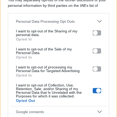
You may separately opt-out of the further disclosure of your
personal information by third parties on the IAB’s list of
Categorie
downstream participants.
Gossip
Personal Data Processing Opt Outs
This information may also be disclosed by us to third parties
on the IAB’s List of Downstream Participants that may further
I want to opt-out of the Sharing of my
Televisione
disclose it to other third parties.
personal data.
Opted In
Please note that this website/app uses one or more Google
services and may gather and store information including but
I want to opt-out of the Sale of my
Programmi TV
Personal Data.
not limited to your visit or usage behaviour. You may click to
Opted In
grant or deny consent to Google and its third-party tags to
Amici
use your data for below specified purposes in below Google
I want to opt-out of processing my
consent section.
Personal Data for Targeted Advertising.
Opted In
Ballando Con Le Stelle
I want to opt-out of Collection, Use,
Retention, Sale, and/or Sharing of my
Grande Fratello
Personal Data that Is Unrelated with the
Purposes for which it was collected.
Opted Out
Isola Dei Famosi
Google consents
Pechino Express