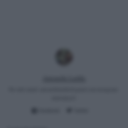
Antonella Latilla
Per info email:
antonellalatilla@gmail.com
instagram:
cheloidea21
Facebook
Twitter