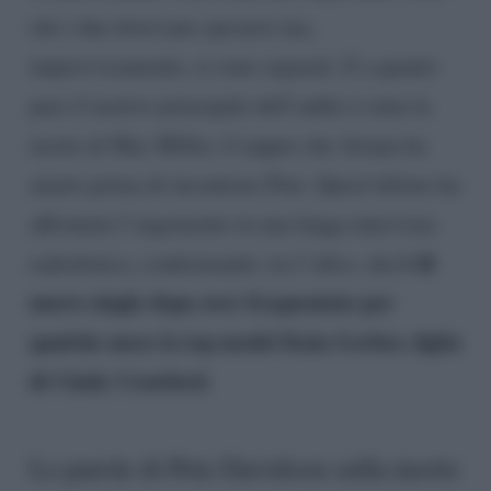
che i due dovevano sposarsi ma,
improvvisamente, si sono separati. E a quanto
pare il motivo principale dell’addio è stata la
morte di Mac Miller, il rapper che Ariana ha
amato prima di incontrare Pete. Quest’ultimo ha
affrontato l’argomento in una lunga intervista
è di
radiofonica, confermando, tra l’altro, che
nuovo single dopo aver frequentato per
qualche mese la top model Kaia Gerber, figlia
di Cindy Crawford.
Le parole di Pete Davidson sulla morte