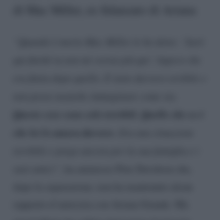
di Mac Miller, ex fidanzato di Ariana
“Quando è morto Mac Miller le ho detto: ‘Sarò
qui finché tu non mi vorrai più qui’. Sapevo che
era finita dopo quello. È stato davvero orribile e
non posso neanche immaginare come sia.
Queste cose sono solo terribili. Quello che so è
che lei lo amava davvero
. Era una situazione
terribile e prego ancora per la sua famiglia e i
suoi amici”,
ha ammesso Pete Davidson che,
dopo la separazione, non ha mantenuto alcun
rapporto d’amicizia con Ariana Grande. Ma