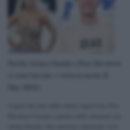
Perché Ariana Grande e Pete Davidson
si sono lasciati: c’entra la morte di
Mac Miller
A quasi due anni dalla rottura improvvisa, Pete
Davidson è tornato a parlare della relazione con
Ariana Grande. Una relazione importante visto