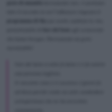
gesto di umanità
decisamente raro, vi postiamo
tutto il racconto in cui l’influencer ringrazia il
programma di Sky
per averle cambiato la vita,
fare del bene
permettendole di
agli sconosciuti
che hanno bisogno. Decisamente un gesto
encomiabile!
Fare del bene a volte fa bene e ti fa sentire
una persona migliore.
Vi racconto cosa ci è successo 2 giorni fa
ad Ibiza perché credo sia utile condividere
un’esperienza che mi ha arricchito
umanamente.