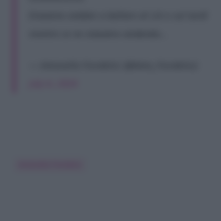
Eravamo andate a ballare al Liò e sul tardi
mentre ce ne stavamo andando…
— Antonella Fiordelisi (@Anto_Fiordelisi)
July 6, 2024
Antonella Fiordelisi