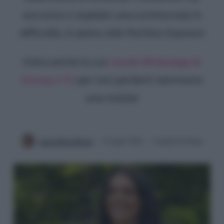
soccorso e ospitato una sconosciuta in
difficoltà, in pieno stile Pechino Express!
Entra anche tu sul
canale WhatsApp di
Gossip e TV
per non perderti nemmeno
una notizia!
Anna Maria Ristori
6 Luglio 2024
3 minuti di lettura