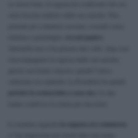
se stesse bene, la ragazza ha confessato che era
stata lasciata indietro dalle sue amiche. Non
potendo poi contattare nessuno, essendo senza
era nel panico
telefono e portafoglio,
.
Antonella non ci ha pensato due volte: dopo aver
riaccompagnato la ragazza dalle sue amiche,
queste non hanno risposto, quindi l’unica
soluzione era ospitarla. La Fiordelisi ha quindi
portato la sconosciuta a casa sua
e le due
hanno condiviso la stanza per una notte.
la ragazza era commossa
La mattina seguente
e l’ha ringraziata per averle dato una mano