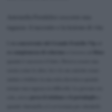
Antonella Fiordelisi soccorre una
ragazza: il racconto e la lezione di vita
ex concorrente del Grande Fratello Vip
L’
ed
ex campionessa di scherma
Ibiza
si trovava ad
quando è successo il fatto. Doveva essere una
serata come le altre, lei e le sue amiche erano
andate a ballare in una nota discoteca quando
notano una ragazza in difficoltà. La giovane era
perso il telefono e il portafoglio
sola, aveva
e
quando Antonella si è avvicinata per chiederle