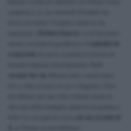
Quando si tratta di ospitalità, noi italiani siamo
campioni si sa, ma Antonella Fiordelisi ha
deciso di strafare. Complice anche la sua
Pechino Express
esperienza a
, in cui ha potuto
‘ospitalità di
testare con mano la gentilezza e l
sconosciuti
, ha messo in pratica le lezioni di
umanità imparate dal programma. Delle
vacanze dei vip
abbiamo tutti i social saturi,
foto e video al mare in cui si sfoggiano i fisici
più allenati, per una volta vediamo anche un
altro lato della medaglia, qualcosa di genuino e
sul suo account di
bello! Lo racconta lei stessa
X
, ex Twitter, ai suoi followers.