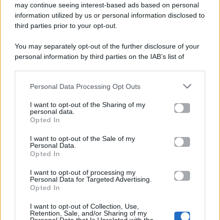
Gossip e TV è un sito di MASTE S.r.l.
may continue seeing interest-based ads based on personal
viale Luigi Majno n. 21 - 20129 Milano (MI)
information utilized by us or personal information disclosed to
third parties prior to your opt-out.
P.Iva 10909580960
You may separately opt-out of the further disclosure of your
personal information by third parties on the IAB’s list of
Categorie
downstream participants.
Gossip
Personal Data Processing Opt Outs
This information may also be disclosed by us to third parties
on the IAB’s List of Downstream Participants that may further
I want to opt-out of the Sharing of my
Televisione
disclose it to other third parties.
personal data.
Opted In
Please note that this website/app uses one or more Google
services and may gather and store information including but
I want to opt-out of the Sale of my
Programmi TV
Personal Data.
not limited to your visit or usage behaviour. You may click to
Opted In
grant or deny consent to Google and its third-party tags to
use your data for below specified purposes in below Google
Amici
I want to opt-out of processing my
consent section.
Personal Data for Targeted Advertising.
Opted In
Ballando Con Le Stelle
I want to opt-out of Collection, Use,
Retention, Sale, and/or Sharing of my
Grande Fratello