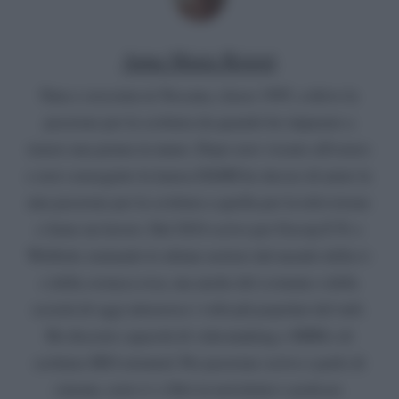
Anna Maria Ristori
Nata e cresciuta in Toscana, classe 1995, coltivo la
passione per la scrittura da quando ho imparato a
tenere una penna in mano. Dopo aver vissuto all'estero
e aver conseguito la laurea DAMS ho deciso di unire la
mia passione per la scrittura a quella per la televisione
e farne un lavoro. Dal 2024 scrivo per Gossip E Tv e
Webboh, trattando le ultime notizie dal mondo della tv
e della cronaca rosa, ma anche del costume e della
società di oggi attraverso i volti più popolari del web.
Ho discrete capacità di videomaking e SMM e di
scrittura SEO oriented. Per passione scrivo e parlo di
cinema, serie tv e libri in newsletter e podcast.