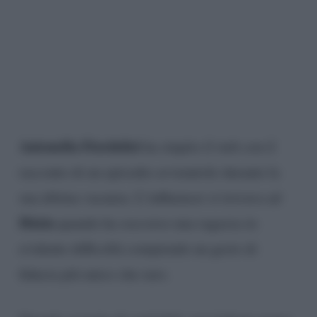
Antonella Fiordelisi
ha stupito il web con il
racconto di un episodio avvenutole durante la
sua ultima vacanza. L’influencer si trovava ad
Ibizia
quando ha soccorso una ragazza in
evidente difficoltà compiendo un gesto di
fiducia più unico che raro.