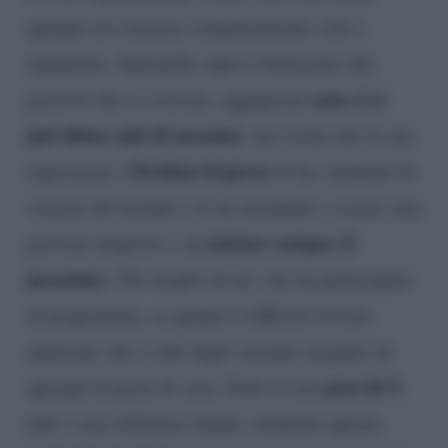
quando era rimasta completamente sola e
impaurita. Antonella sapeva benissimo dei
non ci si
pericoli che si corrono, oggigiorno
può fidare più di nessuno
, ma rivela che la sua
Pechino Express
esperienza a
le ha cambiato la
visione del mondo e le ha insegnato a essere una
aiutare sempre il
persona migliore e ad
prossimo
. Chi meglio di lei, che ha partecipato
al programma, sa quanto è difficile trovare
qualcuno che si fidi degli estranei al punto di
post di X
aprirgli la porta di casa. Sotto il suo
tutti i suoi followers hanno celebrato questo