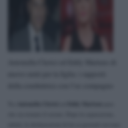
Antonella Clerici ed Eddy Martens di
nuovo uniti per la figlia: i rapporti
della conduttrice con l’ex compagno
Antonella Clerici
Eddy Martens
Tra
ed
pare
che sia tornato il sereno. Dopo la separazione,
infatti, le dichiarazioni di lui ai giornali avevano