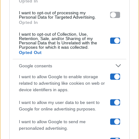
Opted In
grant or deny consent to Google and its third-party tags to
use your data for below specified purposes in below Google
Amici
I want to opt-out of processing my
consent section.
Personal Data for Targeted Advertising.
Opted In
Ballando Con Le Stelle
I want to opt-out of Collection, Use,
Retention, Sale, and/or Sharing of my
Grande Fratello
Personal Data that Is Unrelated with the
Purposes for which it was collected.
Opted Out
Isola Dei Famosi
Google consents
Pechino Express
I want to allow Google to enable storage
related to advertising like cookies on web or
Uomini E Donne
device identifiers in apps.
I want to allow my user data to be sent to
Google for online advertising purposes.
Maste S.r.l.
I want to allow Google to send me
Chi siamo
personalized advertising.