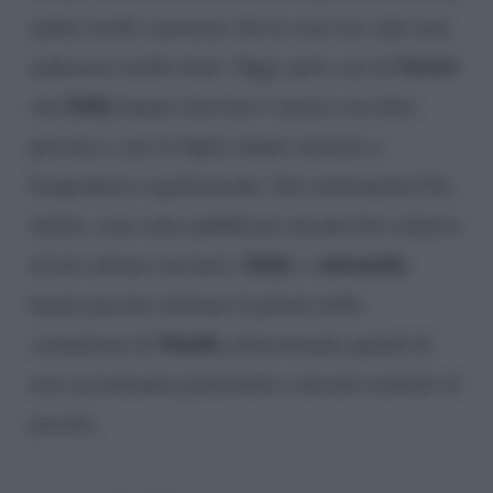
spinto molti a pensare che le cose tra i due non
Clerici
andassero molto bene. Oggi, però, sia la
Eddy
che
hanno ritrovato l’amore con altre
persone e, per la figlia, hanno iniziato a
frequentarsi regolarmente. Sul settimanale Chi,
infatti, sono state pubblicate alcune foto relative
Eddy
Antonella
al loro ultimo incontro.
e
hanno passato insieme il giorno della
Maelle,
comunione di
dimostrando quindi di
aver accantonato polemiche e dissidi risalenti al
passato.