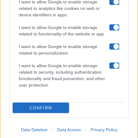
Collabora con noi
I want to allow Google to enable storage
related to analytics like cookies on web or
device identifiers in apps.
Contatti
I want to allow Google to enable storage
Privacy Policy
related to functionality of the website or app.
Cookie Policy
I want to allow Google to enable storage
related to personalization.
Pubblicità
I want to allow Google to enable storage
related to security, including authentication
functionality and fraud prevention, and other
user protection.
© 2026 Gossip e Tv. email:
redazione@gossipetv.com
-
Preferenze Privacy
- Riproduzione riservata - Photo
CONFIRM
Credits: Le immagini presenti in questo sito sono di
proprietà di Maste Srl
Data Deletion
Data Access
Privacy Policy
x-
facebook
instagram
twitter