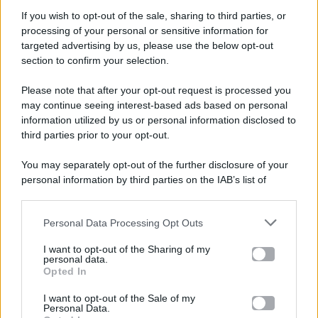
If you wish to opt-out of the sale, sharing to third parties, or
processing of your personal or sensitive information for
targeted advertising by us, please use the below opt-out
section to confirm your selection.
Please note that after your opt-out request is processed you
Gossip e TV è un sito di MASTE S.r.l.
may continue seeing interest-based ads based on personal
viale Luigi Majno n. 21 - 20129 Milano (MI)
information utilized by us or personal information disclosed to
third parties prior to your opt-out.
P.Iva 10909580960
You may separately opt-out of the further disclosure of your
personal information by third parties on the IAB’s list of
Categorie
downstream participants.
Gossip
Personal Data Processing Opt Outs
This information may also be disclosed by us to third parties
on the IAB’s List of Downstream Participants that may further
I want to opt-out of the Sharing of my
Televisione
disclose it to other third parties.
personal data.
Opted In
Please note that this website/app uses one or more Google
services and may gather and store information including but
I want to opt-out of the Sale of my
Programmi TV
Personal Data.
not limited to your visit or usage behaviour. You may click to