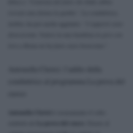
felice e
“Contenta del fatto che Eddy abbia
trovato una donna in gamba”
. La conduttrice,
inoltre, ha poi anche aggiunto:
“I rapporti sono
distesissimi. Vedere la mia bambina in giro con
loro a Roma mi ha fatto stare benissimo”.
Antonella Clerici: l’addio della
conduttrice al programma La prova del
cuoco
Antonella Clerici
è sicuramente il volto
La prova del cuoco
simbolo de
. Grazie al