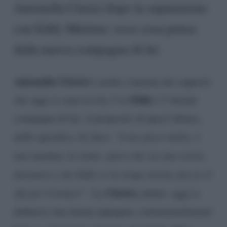
Antonella Clerici dopo la separazione
con Eddy Martens: ecco cosa pensa
della nuova compagna di lui
Antonella Clerici
è molto contenta dei rapporti
Eddy
che oggi ci sono tra lei, l’ex
e l’attuale
compagna di lui. A proposito di quest’ultima,
nello specifico, lei dice:
“A me piace molto, è
una mamma, la stimo, spero che sia una storia
duratura e che Eddy se la tenga stretta, faccio il
Clerici,
tifo per Carmen!”
. La
infatti, oggi si
definisce una donna appagata, sentimentalmente