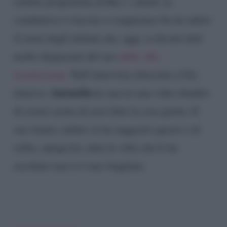
celebre programma di Rai 1, infatti, la
conduttrice è riuscita a conquistare fin da subito
il cuore degli italiani che, oggi, si dicono tutti
molto dispiaciuti del suo
addio alla
trasmissione
. Nell’intervista rilasciata a Chi,
Antonella
tuttavia,
ha ancora una volta ribadito
di essere sicura di aver fatto la cosa giusta. Il
suo istinto, infatti, le ha suggerito questo e di
solito, spiega lei, tutte le volte che lo ha
ascoltato non si è mai sbagliata.