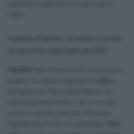
menzionato la questione (non ancora per lo
meno).
Annalisa Scarrone: la musica e la fine
di una storia importante per Nali
Annalisa
è adesso tornata in Tv con tanti nuovi
Amici
progetti. La cantante è oggi
tutor
di
e
protagonista di “Tutta colpa di Darwin” un
nuovo programma di Italia 1 che, in seconda
serata, la vede alla conduzione. Per quanto
Nali
riguarda invece la sua vita sentimentale,
è