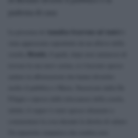
padrona di casa
Annalisa Scarrone ad Amici
La presenza di
è
stata apprezzata soprattutto da un allievo della
Biondo
scuola,
, il quale, dopo aver ammesso di
trovare la sua
tutor
carina, si è lasciato spesso
andare in affermazioni che hanno divertito
molto il pubblico e Maria. Stuzzicato dalla De
Filippi e ripreso dalle telecamere della scuola,
infatti, il
rapper
è stato spesso chiamato a
commentare la cosa durante la diretta di sabato.
Un siparietto simpatico che sembra aver