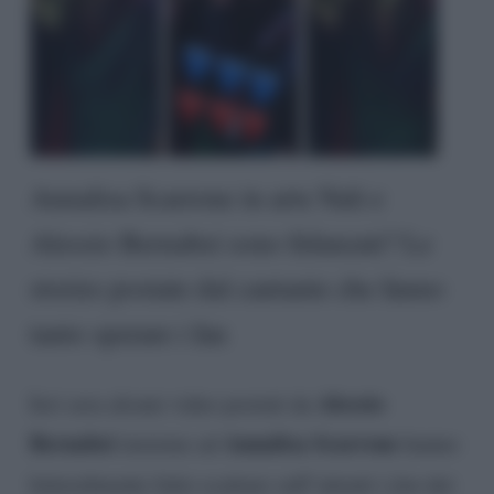
Annalisa Scarrone in arte Nali e
Alessio Bernabei sono fidanzati? Le
stories postate dal cantante che fanno
tanto sperare i fan
Alessio
Ieri sera alcuni video postati da
Bernabei
Annalisa Scarrone
insieme ad
hanno
letteralmente fatto scattare sull’attenti i
fan
dei