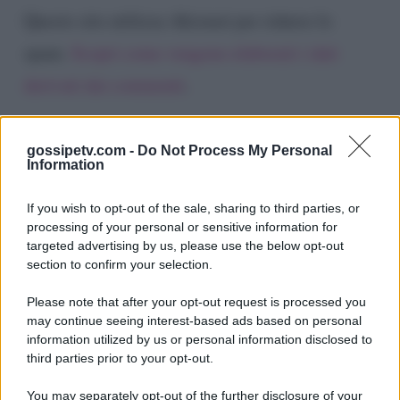
Questo sito utilizza Akismet per ridurre lo
spam.
Scopri come vengono elaborati i dati
derivati dai commenti
.
gossipetv.com -
Do Not Process My Personal
Information
If you wish to opt-out of the sale, sharing to third parties, or
processing of your personal or sensitive information for
targeted advertising by us, please use the below opt-out
section to confirm your selection.
Please note that after your opt-out request is processed you
Gossip e TV è un sito di MASTE S.r.l.
may continue seeing interest-based ads based on personal
viale Luigi Majno n. 21 - 20129 Milano (MI)
information utilized by us or personal information disclosed to
third parties prior to your opt-out.
P.Iva 10909580960
You may separately opt-out of the further disclosure of your