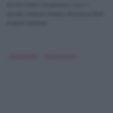
divertito molto i telespettatori a casa e i
presenti, compresa Annalisa, destinataria finale
di queste attenzioni.
Alessio Bernabei
Annalisa Scarrone