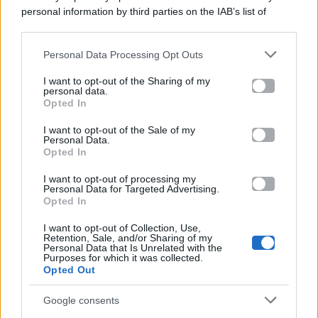
personal information by third parties on the IAB’s list of
Categorie
downstream participants.
Gossip
Personal Data Processing Opt Outs
This information may also be disclosed by us to third parties
on the IAB’s List of Downstream Participants that may further
I want to opt-out of the Sharing of my
Televisione
disclose it to other third parties.
personal data.
Opted In
Please note that this website/app uses one or more Google
services and may gather and store information including but
I want to opt-out of the Sale of my
Programmi TV
Personal Data.
not limited to your visit or usage behaviour. You may click to
Opted In
grant or deny consent to Google and its third-party tags to
use your data for below specified purposes in below Google
Amici
I want to opt-out of processing my
consent section.
Personal Data for Targeted Advertising.
Opted In
Ballando Con Le Stelle
I want to opt-out of Collection, Use,
Retention, Sale, and/or Sharing of my
Grande Fratello
Personal Data that Is Unrelated with the
Purposes for which it was collected.
Opted Out
Isola Dei Famosi
Google consents
Pechino Express