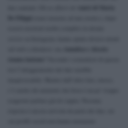
mici di Maria
due cantanti. Gli ex allievi di A
De Filippi
erano insieme ad una serata e, dopo
essersi mostrati molto complici in alcune
stories
su Instagram, hanno spinto diversi utenti
Annalisa e Alessio
sul web a chiedersi: ma
stanno insieme
? Secondo i sostenitori di questa
tesi l’atteggiamento dei due sarebbe
inequivocabile. Mentre dall’altro lato, invece,
c’è anche chi ammette che forse è un po’ troppo
esagerato parlare già di coppia. Nessuna
risposta è ancora arrivata da parte dei due, sui
cui profili social non hanno nemmeno