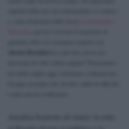
ormai
single
da diverso tempo. Un importante
capitolo della sua vita sentimentale si è chiuso
e, come dichiarato dalla stessa
recentemente a
Verissimo
, per lei è arrivato il momento di
guardare oltre. La vicinanza sospetta con
Alessio Bernabei
ha a che fare con la sua
decisione di voler voltare pagina? Nonostante i
fan
della coppia oggi continuino a fantasticare,
bisogna ricordare che, di fatto, nulla di ufficiale
è stato ancora confermato.
Annalisa Scarrone ad Amici: la cotta
di Biondo diverte il pubblico e la