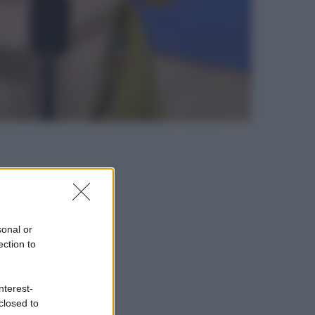
sonal or
ection to
nterest-
closed to