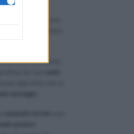
ualcuno ha preso di mira
remo
, dandole addirittura
relli non ha certo potuto
canali
profittare dei suoi
ciati dagli utenti sotto al
ante messaggio.
commenti ricevuti
ei
senza
onale pensiero