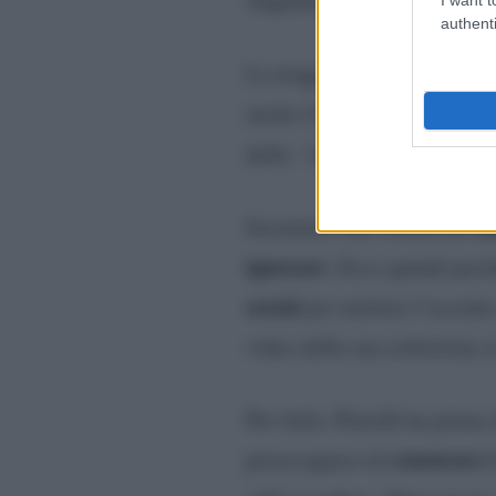
authenti
La maggior parte delle criti
modo di cantare
anche il
d
della
“ridicola”
dopo averl
mo
Insomma, una situazione
ignorare
. Ecco quindi perch
social
per mettere l’accento
video della sua esibizione
Per farlo, Petrelli ha prima
censurare 
preoccuparsi di