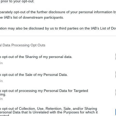
 prior to your opt-out.
rately opt-out of the further disclosure of your personal information by
he IAB’s list of downstream participants.
tion may also be disclosed by us to third parties on the IAB’s List of 
 that may further disclose it to other third parties.
 that this website/app uses one or more Google services and may gath
l Data Processing Opt Outs
 2024
Rai 1
Tim M
sono andate in onda su
le puntata dei
including but not limited to your visit or usage behaviour. You may click 
 to Google and its third-party tags to use your data for below specifi
o Conti
artisti
. Tra gli
che si sono alternati sul palco d
o opt-out of the Sharing of my personal data.
ogle consent section.
In
Angelina Mango
giovane cantante
c’è stata anche
. La
,
medley
canzoni più celebri.
ulle note di un
delle sue
o opt-out of the Sale of my Personal Data.
In
to opt-out of processing my Personal Data for Targeted
valanga di critiche social
ngelina ha ricevuto una
finen
ing.
In
iaciuto per niente
ex colleghi di Amici
a uno dei suoi
o opt-out of Collection, Use, Retention, Sale, and/or Sharing
intervenire
Instagram
dire la su
re ha deciso di
su
per
ersonal Data that Is Unrelated with the Purposes for which it
lected.