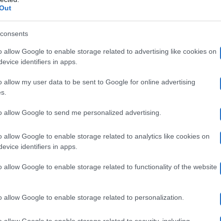
Out
consents
di Gianmarco Petrelli
o allow Google to enable storage related to advertising like cookies on
evice identifiers in apps.
 ricevute da Angela Mango sui social sono arrivate in s
o allow my user data to be sent to Google for online advertising
s.
Performance
orsa settimana.
alla quale ha partecipato
to allow Google to send me personalized advertising.
ex allievo
Maria De Filippi
i Amici della Mango. L’
di
breve filmat
 seguenti la loro esibizione, ha postato un
o allow Google to enable storage related to analytics like cookies on
evice identifiers in apps.
bella esperienza condivisa
a
.
o allow Google to enable storage related to functionality of the website
preso di mira
ente
dagli haters della cantante, che si s
o allow Google to enable storage related to personalization.
sgradevoli,
ir
ti del tutto
e alcuni dei quali addirittura
o allow Google to enable storage related to security, including