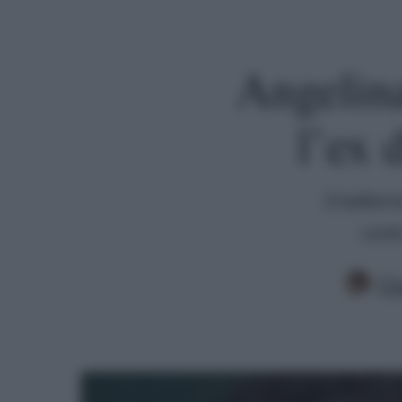
Angelina
l’ex 
Il baller
contr
Cla
Premi invio per cercare o ESC per uscire