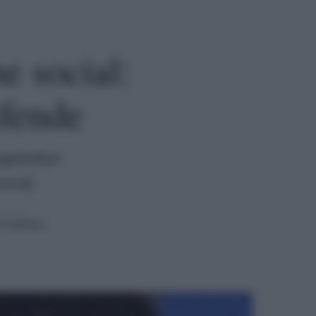
e social:
ifende
agliandosi
social
i lettura