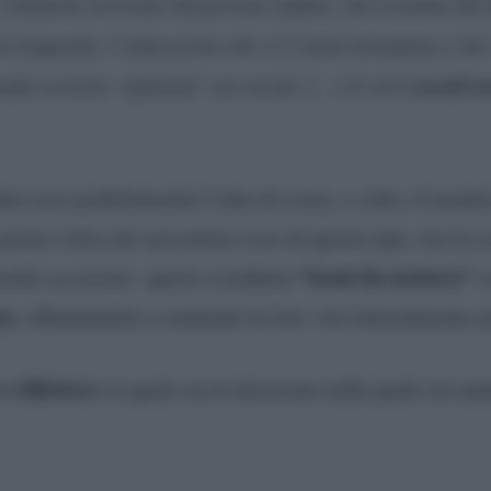
i commenti arrivano da persone adulte, che avranno dei f
ta leggendo, l’educazione che vi è stata insegnata e che v
i social
n
ando scrivete ‘opinioni’ sui social. […] A voi
nno reso perfettamente l’idea di come, a volte, il mondo
a prima volta che succedono cose di questo tipo, ma la co
“leoni da tastiera”
 molte occasioni questi cosiddetti
c
se
, offendendole e rendendo la loro vita letteralmente 
e riflettere
su quale sia la direzione nella quale sta an