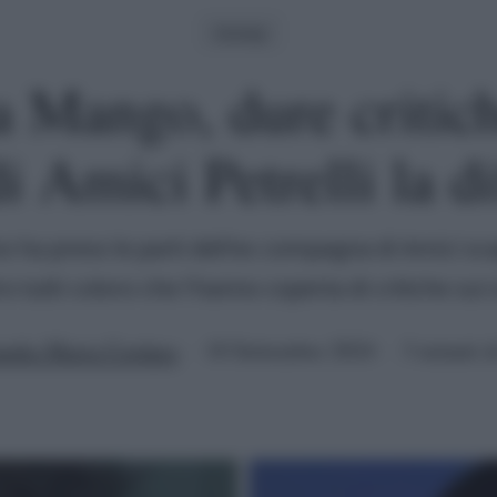
Gossip
 Mango, dure critich
di Amici Petrelli la d
ino ha preso le parti dell'ex compagna di Amici sc
o tutti coloro che l'hanno coperta di critiche sui 
udia Maria Cordara
18 Settembre 2024
3 minuti d