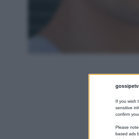
gossipetv
If you wish 
sensitive in
confirm your
Please note
based ads b