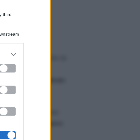
 third
Downstream
er and store
usic Awards
, condotte da
to grant or
ed purposes
ella celebre
‘indimenticato
 figlia dell
do nel mirino di alcuni
Gianmarco
, il ballerino
a
sull’argomento e