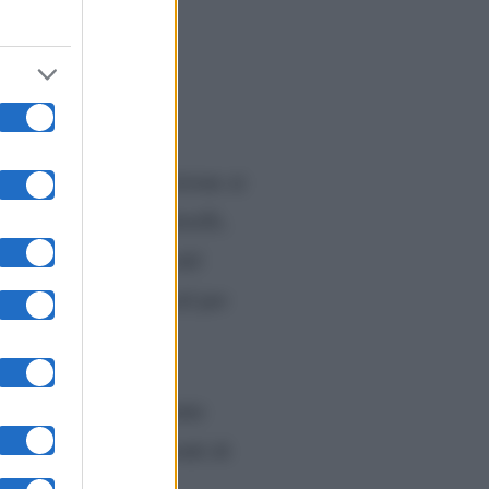
eguito alla sua esibizione ai
 anche Gianmarco Petrelli,
faceva infatti parte del
o
sui suoi profili social per
ono quindi letteralmente
ripetibili,
nei confronti di