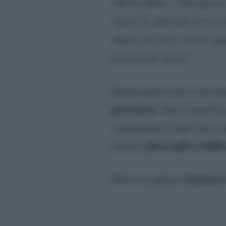
sull’accaduto: “
Tutti quest
nipoti. Se qualcuno di voi s
nipoti, non deve svanire qu
proprio per niente”.
Parole giustissime e che ha
pericoloso
. Non è infatti l
sicuramente il fatto che in
più fragili e indife
persone
fermarsi 
Motivo in più per