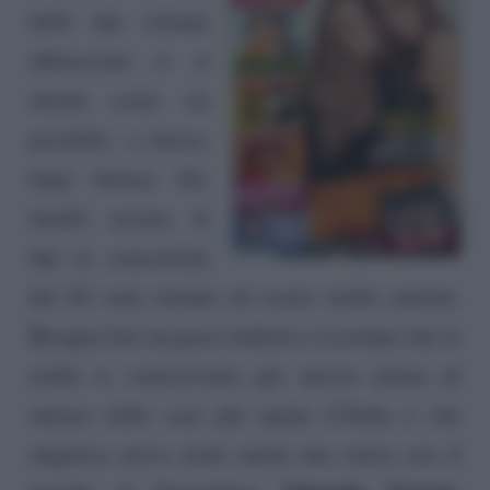
delle due romane
abbracciate ci si
chiede come sia
possibile.. e invece,
dopo furiose liti,
insulti, accuse, le
due ex concorrenti
del Gf sono tornate ad essere molto amiche.
Bisogna fare un passo indietro e ricordare che in
realtà si conoscevano già ancora prima di
entrare nella casa più spiata d’Italia e che
Angelica aveva avuto anche una storia con il