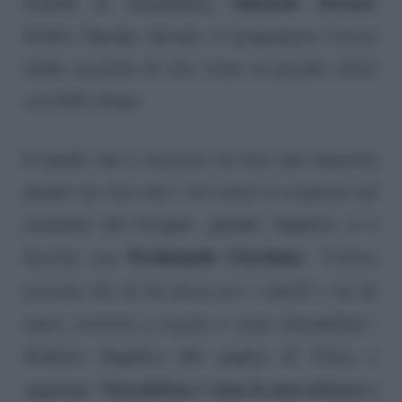
Edoardo Tavassi
fratello di Guendalina,
.
Inoltre Guenda durante il programma l’aveva
anche accusata di aver avuto in passato storie
con delle donne.
E quello che è successo tra loro due dimostra
quanto sia vero che i veri amici si scoprono nel
momento del bisogno: quando Angelica si è
Ferdinando Giordano
lasciata con
, “l
‘unica
persona che mi ha presa per i capelli e mi ha
quasi costretta a reagire è stata Guendalina
“,
dichiara Angelica alle pagine di Visto, e
Guendalina è stata la mia salvezza e
aggiunge “