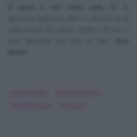
di questo le sarò sempre grata
. Mi ha
dimostrato molto più affetto e amicizia lei di
tante persone che credevo amiche e che non si
Rosa
sono dimostrate tali. Una su tutte?
Baiano
“.
Angelica Livraghi
Ferdinando Giordano
Guendalina Tavassi
Rosa Baiano