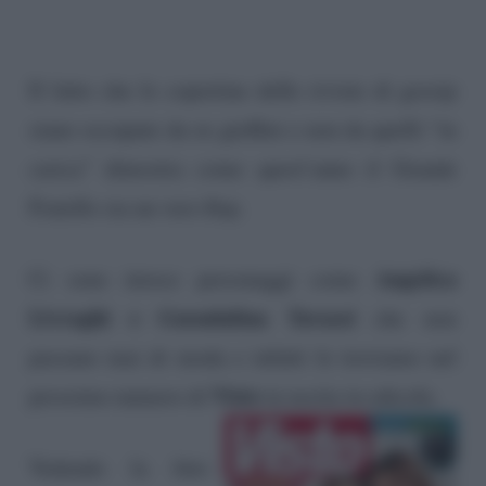
Il fatto che le copertine delle riviste di gossip
siano occupate da ex gieffini e non da quelli “in
carica” dimostra come quest’anno il Grande
Fratello sia un vero flop.
Angelica
Ci sono invece personaggi come
Livraghi e Guendalina Tavassi
che non
passano mai di moda e infatti le troviamo nel
Visto
prossimo numero di
in uscita in edicola.
Vedendo la foto