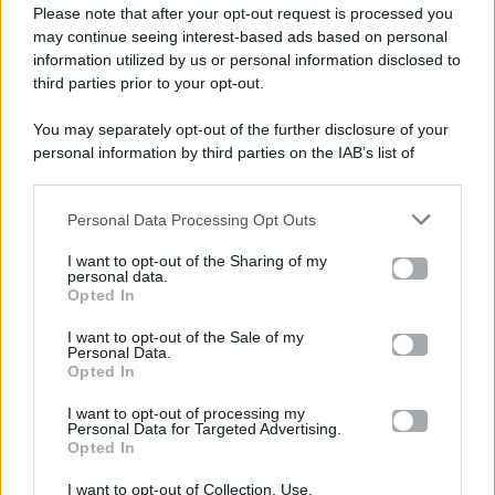
Please note that after your opt-out request is processed you
Gossip e TV è un sito di MASTE S.r.l.
may continue seeing interest-based ads based on personal
viale Luigi Majno n. 21 - 20129 Milano (MI)
information utilized by us or personal information disclosed to
third parties prior to your opt-out.
P.Iva 10909580960
You may separately opt-out of the further disclosure of your
personal information by third parties on the IAB’s list of
Categorie
downstream participants.
Gossip
Personal Data Processing Opt Outs
This information may also be disclosed by us to third parties
on the IAB’s List of Downstream Participants that may further
I want to opt-out of the Sharing of my
Televisione
disclose it to other third parties.
personal data.
Opted In
Please note that this website/app uses one or more Google
services and may gather and store information including but
I want to opt-out of the Sale of my
Programmi TV
Personal Data.
not limited to your visit or usage behaviour. You may click to
Opted In
grant or deny consent to Google and its third-party tags to
use your data for below specified purposes in below Google
Amici
I want to opt-out of processing my
consent section.
Personal Data for Targeted Advertising.
Opted In
Ballando Con Le Stelle
I want to opt-out of Collection, Use,