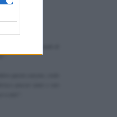
nte artista e gli da modo di
iù”.
doro questa canzone, credo
erisco piacere tanto e non
e a tutti”.