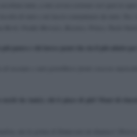
scoltata tutta, a mio avviso esistono veri geni in og
Ascolto di tutto e mi lascio contaminare da tutto. Tra i m
a Bertè, Freddy Mercury, Beyonce, Prince, Paolo Nut
fa più paura e chi invece pensi che sia il più adatto pe
di nessuno e tutti potrebbero farmi crescere musicalme
 usciti da Amici, chi ti piace di più? Pensi di riusc
alisa, ma la grinta di Emma non mi dispiace! Diverse,