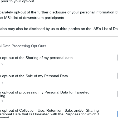
 prior to your opt-out.
rately opt-out of the further disclosure of your personal information by
he IAB’s list of downstream participants.
 ROSANO’
Gossip e Tv
– Continua il viaggio di
verso 
tion may also be disclosed by us to third parties on the IAB’s List of 
Amici di Maria De Filippi
a scuola di
. Dopo aver de
 that may further disclose it to other third parties.
mato
Francesco Rosanò
, oggi è la volta di
, aspiran
 that this website/app uses one or more Google services and may gath
l Data Processing Opt Outs
including but not limited to your visit or usage behaviour. You may click 
 Rosanò
ha 22 anni e lo vedremo in onda nella terza p
 to Google and its third-party tags to use your data for below specifi
o opt-out of the Sharing of my personal data.
ogle consent section.
bato, 8 dicembre, alle 14.10 su canale 5. Francesco a
In
azione al talent. Il cantante, infatti, durante la scors
o opt-out of the Sale of my Personal Data.
Ottavio De Ste
di una sfida, successivamente persa, con
In
ioni del talent anche nel 2009. Attualmente studia all’A
to opt-out of processing my Personal Data for Targeted
ing.
ato a studiare canto dal lontano 2001 e tra i suoi m
In
 ruolo di insegnante di Amici dal 2001 fino al 2007. N
o opt-out of Collection, Use, Retention, Sale, and/or Sharing
ersonal Data that Is Unrelated with the Purposes for which it
lected.