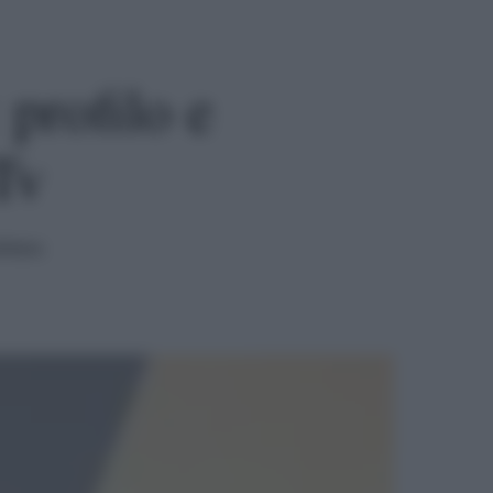
profilo e
Tv
ttura