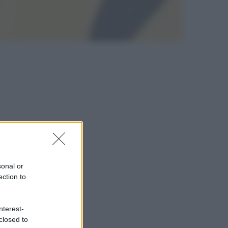
sonal or
ection to
nterest-
closed to