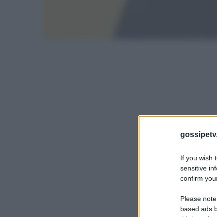
gossipetv
If you wish 
sensitive in
confirm your
Please note
based ads b