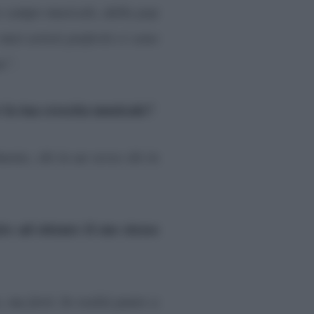
no campo musicale, dalla pop
iei artisti preferiti ci sono
ini”.
r la tua crescita musicale?
nte, chi in un verso chi in
ire ad ottenre il suo stesso
 ma forti. In realtà punto a