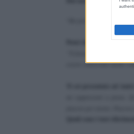
Hai mai pensato di provar
authenti
“
Ho provato anche quelli”.
Pensi che ci sia differenza 
“X factor presenta un artis
essere conosciuto anche com
Ti sei presentato ad Amic
mi rappresenti a pieno. Z
piacere per niente. Piacere 
Quali sono i tuoi riferime