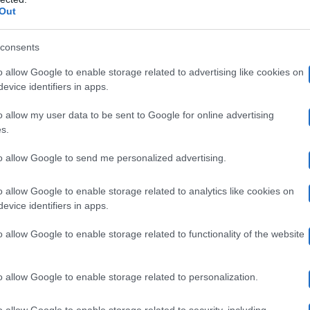
oria alla rassegna musicale Musicanto e la partecipazi
Out
anò
fa anche parte del gruppo All Over Gospel Choir e 
consents
 conoscerlo più a fondo, noi di Gossip e Tv abbia
o allow Google to enable storage related to advertising like cookies on
a raccontato.
evice identifiers in apps.
o allow my user data to be sent to Google for online advertising
sipeTv a Francesco Rosanò, aspirante cantante del
s.
.
to allow Google to send me personalized advertising.
ipare ai casting di Amici?
o allow Google to enable storage related to analytics like cookies on
evice identifiers in apps.
o allow Google to enable storage related to functionality of the website
provo a farlo da tantissimi anni, partecipare a un tal
scere e far conoscere la mia musica”.
o allow Google to enable storage related to personalization.
o allow Google to enable storage related to security, including