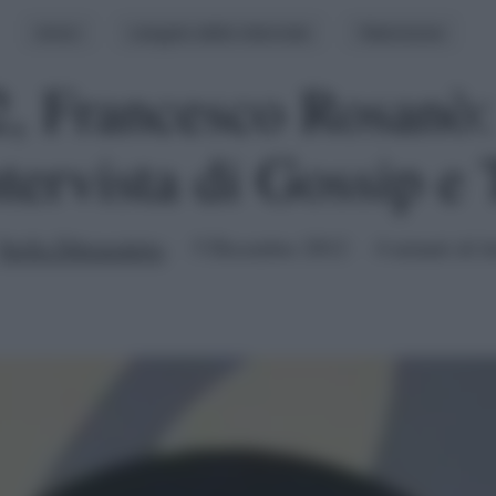
Amici
L'angolo delle interviste
Televisione
, Francesco Rosanò: 
ntervista di Gossip e 
Stella Dibenedetto
5 Dicembre 2012
4 minuti di le