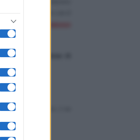
one alla finale del concorso
ha lavorato in teatro con il
mo intervistato Francesco
la dodicesima edizione di
ent, soprattutto Amici, è un