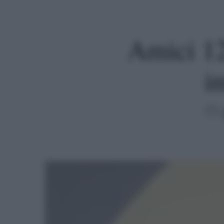
Amici 12
i
Premi invio per cercare o ESC per uscire