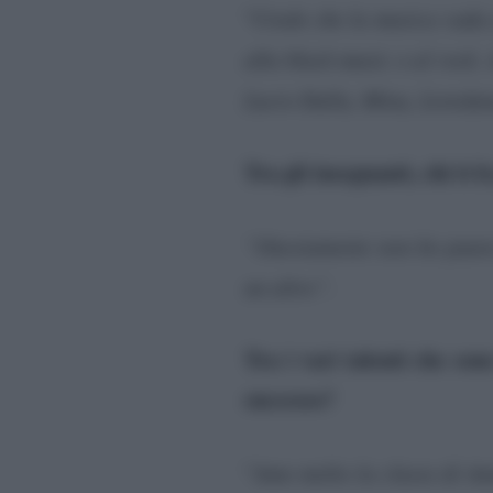
“
Credo che la musica vada a
alla black music o al rock. 
Lucio Dalla, Mina, Loredan
Tra gli insegnanti, chi ti 
“Onestamente non ho paura 
un altro”.
Tra i vari talenti che sono
successo?
“
Amo molto la classe di Ann