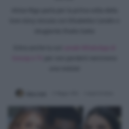
Alvise Rigo parla per la prima volta della
love story vissuta con Elisabetta Canalis e
sbugiarda Shaila Gatta
Entra anche tu sul
canale WhatsApp di
Gossip e TV
per non perderti nemmeno
una notizia!
Mirko Vitali
13 Maggio 2026
3 minuti di lettura