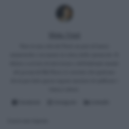
Mirko Vitali
Nato in una città del Nord, un paio di lauree
umanistiche e un master in critica dello spettacolo. Si
diletta a scrivere di televisione e dell'infernale mondo
del gossip del Bel Paese (è convinto che qualcuno
dovrà pur farlo questo ingrato mestiere di spifferare i
fattacci altrui).
Facebook
Instagram
LinkedIn
Lascia una risposta