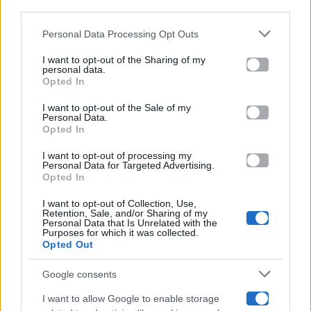
downstream participants.
Gossip
Personal Data Processing Opt Outs
This information may also be disclosed by us to third parties
on the IAB’s List of Downstream Participants that may further
I want to opt-out of the Sharing of my
Televisione
disclose it to other third parties.
personal data.
Opted In
Please note that this website/app uses one or more Google
services and may gather and store information including but
I want to opt-out of the Sale of my
Programmi TV
Personal Data.
not limited to your visit or usage behaviour. You may click to
Opted In
grant or deny consent to Google and its third-party tags to
use your data for below specified purposes in below Google
Amici
I want to opt-out of processing my
consent section.
Personal Data for Targeted Advertising.
Opted In
Ballando Con Le Stelle
I want to opt-out of Collection, Use,
Retention, Sale, and/or Sharing of my
Grande Fratello
Personal Data that Is Unrelated with the
Purposes for which it was collected.
Opted Out
Isola Dei Famosi
Google consents
Pechino Express
I want to allow Google to enable storage