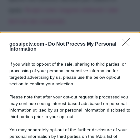
spam.
Scopri come vengono elaborati i dati
derivati dai commenti
.
gossipetv.com -
Do Not Process My Personal
Information
If you wish to opt-out of the sale, sharing to third parties, or
processing of your personal or sensitive information for
targeted advertising by us, please use the below opt-out
section to confirm your selection.
Please note that after your opt-out request is processed you
Gossip e TV è un sito di MASTE S.r.l.
may continue seeing interest-based ads based on personal
viale Luigi Majno n. 21 - 20129 Milano (MI)
information utilized by us or personal information disclosed to
third parties prior to your opt-out.
P.Iva 10909580960
You may separately opt-out of the further disclosure of your
personal information by third parties on the IAB’s list of
Categorie