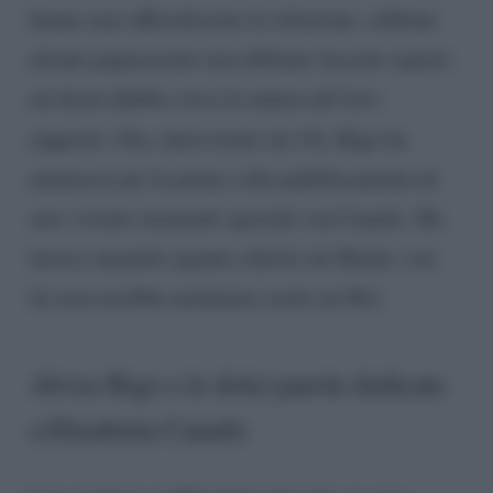
hanno mai ufficializzato la relazione, sebbene
alcune paparazzate non abbiano lasciato spazio
ad alcun dubbio circa la natura del loro
rapporto. Ora, intervistato da
Chi
, Rigo ha
ammesso per la prima volta pubblicamente di
aver vissuto momenti speciali con Canalis. Ha
invece smentito quanto riferito da Shaila: con
lei non avrebbe nemmeno avuto un flirt.
Alvise Rigo e le dolci parole dedicate
a Elisabetta Canalis