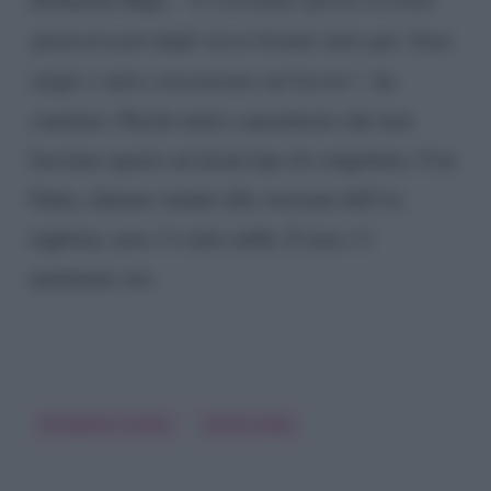
sponsorizzati dagli stessi brand, tutto qui. Sono
single e tutto concentrato sul lavoro”
, ha
concluso. Parole nette e perentorie che non
lasciano spazio ad alcun tipo di congettura. Con
Gatta, almeno stando alla versione dell’ex
rugbista, non c’è stato nulla. E non c’è
nemmeno ora.
Elisabetta Canalis
Shaila Gatta