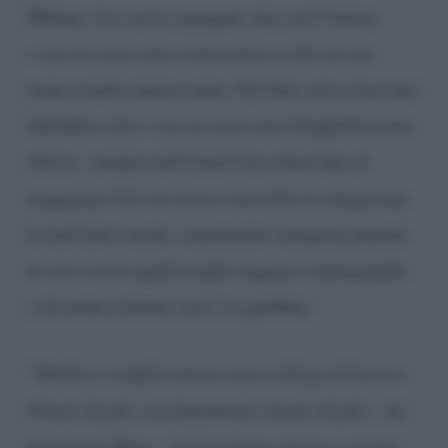
Milano. Lei aveva spiegato che con l’attore
c’era in corso una conoscenza e che era un
uomo molto interessante. Di fatto aveva lasciato
intendere che c’era in corso una frequentazione.
Alvise, sempre nell’intervista rilasciata al
magazine
Chi
, ha invece descritto la situazione
in tutt’altro modo, smentendo categoricamente
di aver avuto qualsivoglia legame sentimentale
o di natura intima con l’ex gieffina.
“
Shaila è semplicemente una collega di lavoro.
Niente di più, assolutamente niente di più”
, ha
dichiarato Rigo.
“Ci troviamo spesso a eventi