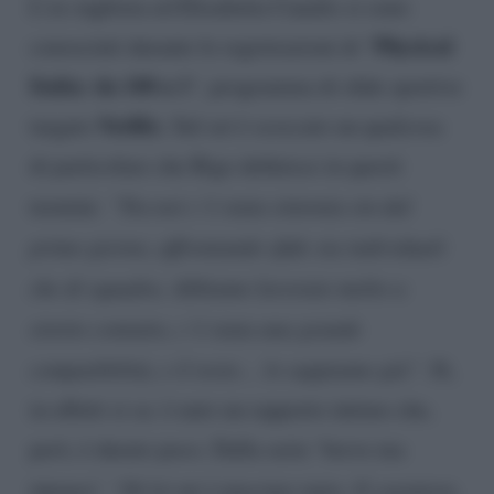
L’ex rugbista ed Elisabetta Canalis si sono
Physical
conosciuti durante le registrazioni di “
Italia: da 100 a 1
“, programma di sfide sportive
Netflix
targato
. Sul set è scoccato un qualcosa
di particolare che Rigo definisce in questi
termini:
“Tra noi c’è stata sintonia sin dal
primo giorno, affrontando sfide sia individuali
che di squadra. Abbiamo lavorato molto a
stretto contatto, c’è stata una grande
compatibilità, e il resto… lo sappiamo già”
. Sì,
in effetti si sa: è nato un rapporto intimo che,
però, è durato poco. Dalla serie ‘breve ma
intenso’.
“Di lei mi è piaciuto tutto. Il carattere,