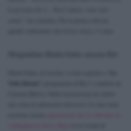
la persona che è… Però è finita, come tutti
sanno”
, ha concluso. Per la prima volta ha
quindi confermato che la love story c’è stata.
Sbugiardata Shaila Gatta: nessun flirt
La
Shaila Gatta, di recente, è stata ospitata a “
Volta
Buona”,
programma di Rai 1 condotto da
Caterina Balivo. Nella trasmissione ha subito
una sorta di imboscata televisiva: le sono state
mostrate alcune
paparazzate che la vedevano in
compagnia di Alvise Rigo
tra le strade di