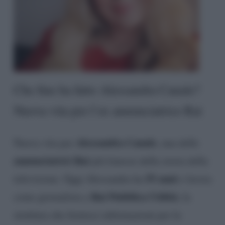
Che fine ha fatto Alessandra Canale?
Nuova vita per l’ex annunciatrice Rai
Alessandra Canale
Nuova vita per
, una delle
annunciatrici Rai
più famose della storia della
55 anni
televisione. Oggi Alessandra ha
e lavora
Rai Pubblica Utilità
come giornalista a
, la
struttura che fornisce informazioni per la