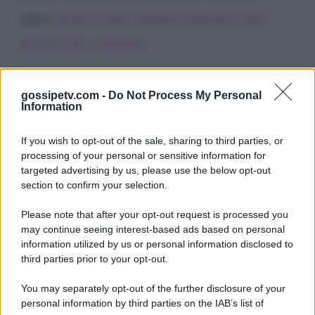
spam.
Scopri come vengono elaborati i dati
derivati dai commenti
.
gossipetv.com -
Do Not Process My Personal
Information
If you wish to opt-out of the sale, sharing to third parties, or
processing of your personal or sensitive information for
targeted advertising by us, please use the below opt-out
section to confirm your selection.
Please note that after your opt-out request is processed you
Gossip e TV è un sito di MASTE S.r.l.
may continue seeing interest-based ads based on personal
viale Luigi Majno n. 21 - 20129 Milano (MI)
information utilized by us or personal information disclosed to
P.Iva 10909580960
third parties prior to your opt-out.
You may separately opt-out of the further disclosure of your
personal information by third parties on the IAB’s list of
Categorie