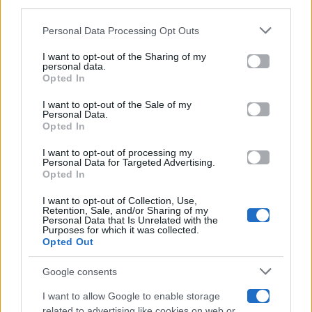
downstream participants.
Gossip
Personal Data Processing Opt Outs
This information may also be disclosed by us to third parties
on the IAB’s List of Downstream Participants that may further
I want to opt-out of the Sharing of my
Televisione
disclose it to other third parties.
personal data.
Opted In
Please note that this website/app uses one or more Google
services and may gather and store information including but
I want to opt-out of the Sale of my
Programmi TV
Personal Data.
not limited to your visit or usage behaviour. You may click to
Opted In
grant or deny consent to Google and its third-party tags to
Amici
use your data for below specified purposes in below Google
I want to opt-out of processing my
consent section.
Personal Data for Targeted Advertising.
Opted In
Ballando Con Le Stelle
I want to opt-out of Collection, Use,
Retention, Sale, and/or Sharing of my
Grande Fratello
Personal Data that Is Unrelated with the
Purposes for which it was collected.
Opted Out
Isola Dei Famosi
Google consents
Pechino Express
I want to allow Google to enable storage
related to advertising like cookies on web or