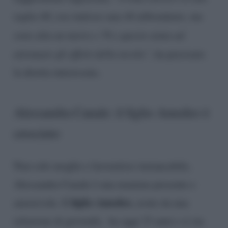
taglia 40, ora indosso una 44 abbondante, ma
sono alta un metro e 78 e questo aiuta ad
attenuare gli effetti della tavola”
, ha precisato
la diretta interessata.
Alessandra Canale: il figlio Amedeo è
cresciuto
Non solo moglie e lavoratrice instancabile,
Alessandra Canale è una mamma presente e
figlio Amedeo
amorevole. Il
, avuto da una
relazione di gioventù, ha oggi 23 anni e si sta