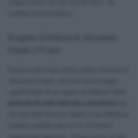
zingara di lusso da una casa all’altra”
, ha
confidato la presentatrice.
Il segreto di bellezza di Alessandra
Canale a 55 anni
Il passare del tempo non ha scalfito il fascino di
Alessandra Canale, che porta ancora lunghi
capelli biondi. Il suo segreto di bellezza? Delle
pasticche di acido ialuronico concentrato
che
arrivano dalla Svizzera. Anche se una differenza
rispetto a qualche anno fa c’è: la Canale è
leggermente ingrassata. “
Prima entravo in una