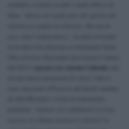
mobilità e il meteo su tutti i canali della tv di
Stato.
“Adesso mi sveglio pure alle quattro del
mattino per andare in redazione. Ma non mi
pesa. Amo l’indipendenza”
, ha detto la Canale
in un’intervista rilasciata al settimanale Gente.
Oltre al lavoro Alessandra non trascura l’amore.
sposata con Antonio Caliendo
Dal 2013 è
, uno
dei più famosi procuratori di calcio. I due si
sono conosciuti al Processo del lunedì condotto
da Aldo Biscardi e vivono un matrimonio
pendolare.
“Antonio vive stabilmente in Costa
Azzurra, io a Roma, ma faccio volentieri la