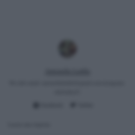
Antonella Latilla
Per info email:
antonellalatilla@gmail.com
instagram:
cheloidea21
Facebook
Twitter
Lascia una risposta