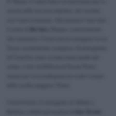
Il 78enne si è detto felice ed emozionato per la
nascita della sua terza nipotina, che sta bene
così come la mamma. Alla neonata è stato dato
Rio Ines.
il nome di
Dunque, contrariamente
alle aspettative, Cristel non ha omaggiato la zia
Taryn, recentemente scomparsa. Il primogenito
di Cristel ha come secondo nome quello del
nonno, il divo di Hollywood Tyrone Power,
mentre per la secondogenita ha scelto il nome
della sorella maggiore Ylenia.
Cristel Carrisi, la terzogenita di Albano e
Kay Tyrone
Romina, è infatti già mamma di
,