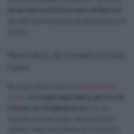
sta per laurearsi in Letteratura ad Harvard
,
una delle università americane più prestigiose al
mondo.
Davor Luksic, chi è il marito di Cristel
Carrisi
Di origini cileno-croate, il
marito di Cristel
è il secondo imprenditore più ricco di
Carrisi
Croazia con 170 milioni di euro
. La sua
famiglia, tra le più agiate e antiche del Sud
America, vanta un patrimonio di 16 miliardi e