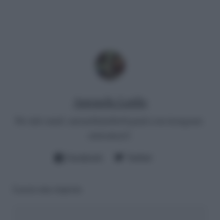
Antonella Latilla
Per info email:
antonellalatilla@gmail.com
instagram:
cheloidea21
Facebook
Twitter
Lascia una risposta