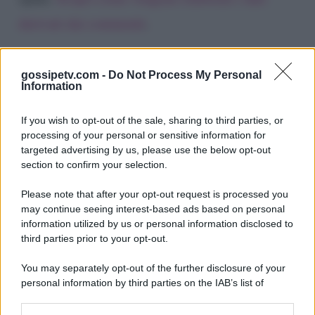
derivati dai commenti
.
gossipetv.com -
Do Not Process My Personal
Information
If you wish to opt-out of the sale, sharing to third parties, or
processing of your personal or sensitive information for
targeted advertising by us, please use the below opt-out
section to confirm your selection.
Please note that after your opt-out request is processed you
Gossip e TV è un sito di MASTE S.r.l.
may continue seeing interest-based ads based on personal
viale Luigi Majno n. 21 - 20129 Milano (MI)
information utilized by us or personal information disclosed to
third parties prior to your opt-out.
P.Iva 10909580960
You may separately opt-out of the further disclosure of your
personal information by third parties on the IAB’s list of
Categorie
downstream participants.