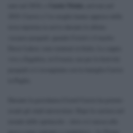
Cassia Ylenia
nato nel 2018, e
, arrivata nel
2019. Carrisi e l’ex moglie hanno appreso della
terza nipotina in arrivo durante le ultime
vacanze pasquali, quando Cristel e il marito
Davor Luksic sono rientrati in Italia. La coppia
vive a Zagabria, in Croazia, ma per le festività
pasquali si è ricongiunta con la famiglia Carrisi
in Puglia.
Durante la gravidanza Cristel Carrisi ha portato
avanti gli studi universitari. Dopo la carriera nel
mondo dello spettacolo – dove si è messa alla
prova come cantante e conduttrice – la 35enne