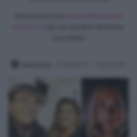
Entra anche tu sul
canale WhatsApp di
Gossip e TV
per non perderti nemmeno
una notizia!
Antonella Latilla
23 Settembre 2021
2 minuti di lettura