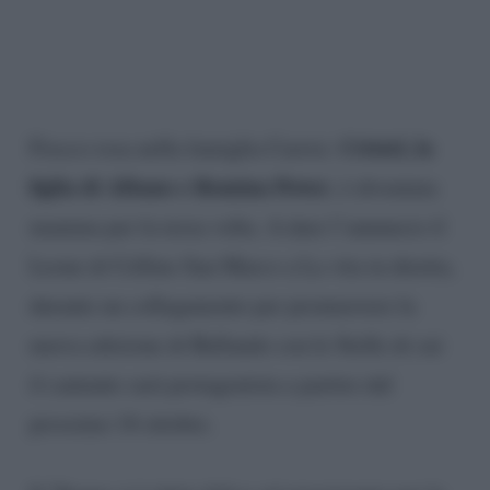
Cristel, la
Fiocco rosa nella famiglia Carrisi.
figlia di Albano e Romina Power
, è diventata
mamma per la terza volta. A dare l’annuncio il
Leone di Cellino San Marco a La vita in diretta,
durante un collegamento per promuovere la
nuova edizione di Ballando con le Stelle di cui
il cantante sarà protagonista a partire dal
prossimo 16 ottobre.