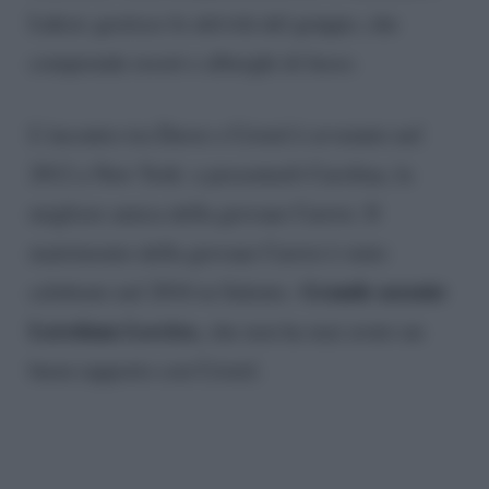
Luksic gestisce le attività del gruppo, che
comprende resort e alberghi di lusso.
L’incontro tra Davor e Cristel è avvenuto nel
2012 a New York: a presentarli Carolina, la
migliore amica della giovane Carrisi. Il
matrimonio della giovane Carrisi è stato
Grande assente
celebrato nel 2016 in Salento.
Loredana Lecciso,
che non ha mai avuto un
buon rapporto con Cristel.