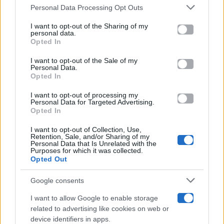
Gossip
Personal Data Processing Opt Outs
This information may also be disclosed by us to third parties
on the IAB’s List of Downstream Participants that may further
I want to opt-out of the Sharing of my
Televisione
disclose it to other third parties.
personal data.
Opted In
Please note that this website/app uses one or more Google
services and may gather and store information including but
I want to opt-out of the Sale of my
Programmi TV
Personal Data.
not limited to your visit or usage behaviour. You may click to
Opted In
grant or deny consent to Google and its third-party tags to
use your data for below specified purposes in below Google
Amici
I want to opt-out of processing my
consent section.
Personal Data for Targeted Advertising.
Opted In
Ballando Con Le Stelle
I want to opt-out of Collection, Use,
Retention, Sale, and/or Sharing of my
Grande Fratello
Personal Data that Is Unrelated with the
Purposes for which it was collected.
Opted Out
Isola Dei Famosi
Google consents
Pechino Express
I want to allow Google to enable storage
related to advertising like cookies on web or
Uomini E Donne
device identifiers in apps.