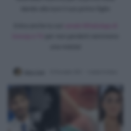
dando alla luce il suo primo figlio
Entra anche tu sul
canale WhatsApp di
Gossip e TV
per non perderti nemmeno
una notizia!
Mirko Vitali
29 Novembre 2023
2 minuti di lettura