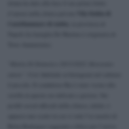
donna ha dato alla luce il suo primo frutto
Vila Stabia di
d’amore nella clinica privata
Castellammare di stabia
, in provincia di
Napoli (la famiglia De Martino è originaria di
Torre Annunziata).
“
Mattia Di Domenico 28/11/2023. Benvenuto
amore”
. Così Adelaide su Instagram nel salutare
il piccolo. Il conduttore Rai è stato vicino alla
sorella in queste ore delicate e gioiose. Sui
profili social ufficiali della clinica, infatti, è
apparso uno scatto in cui si vede l’ex marito di
Belen Rodriguez raggiante e felice per l’arrivo