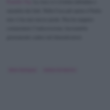
Fratello Vip.
La voce si è rivelata infondata e
smentita dai fatti. Nella Casa più spiata d’Italia
non vi ha mai messo piede. Non ha neppure
commentato l’indiscrezione, lasciandola
giustamente cadere nel dimenticatoio.
Belen Rodriguez
Stefano De Martino