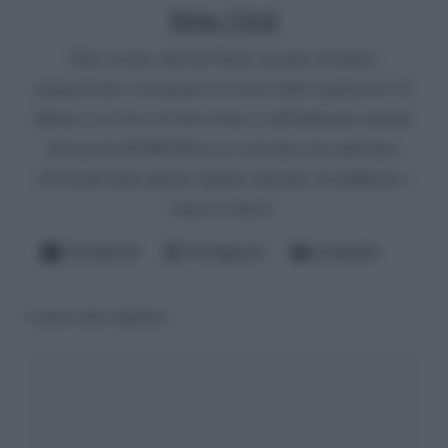
Mirko Vitali
Nato in una città del Nord, un paio di lauree
umanistiche e un master in critica dello spettacolo. Si
diletta a scrivere di televisione e dell'infernale mondo
del gossip del Bel Paese (è convinto che qualcuno
dovrà pur farlo questo ingrato mestiere di spifferare i
fattacci altrui).
Facebook
Instagram
LinkedIn
Lascia una risposta