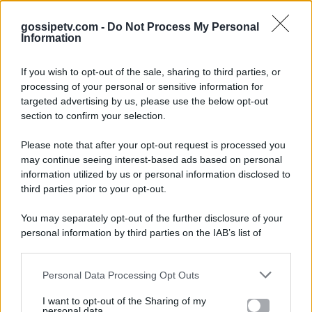
gossipetv.com -
Do Not Process My Personal
Information
If you wish to opt-out of the sale, sharing to third parties, or
processing of your personal or sensitive information for
targeted advertising by us, please use the below opt-out
section to confirm your selection.
Please note that after your opt-out request is processed you
Gossip e TV è un sito di MASTE S.r.l.
may continue seeing interest-based ads based on personal
viale Luigi Majno n. 21 - 20129 Milano (MI)
information utilized by us or personal information disclosed to
P.Iva 10909580960
third parties prior to your opt-out.
You may separately opt-out of the further disclosure of your
personal information by third parties on the IAB’s list of
Categorie
downstream participants.
Gossip
Personal Data Processing Opt Outs
This information may also be disclosed by us to third parties
on the IAB’s List of Downstream Participants that may further
I want to opt-out of the Sharing of my
Televisione
disclose it to other third parties.
personal data.