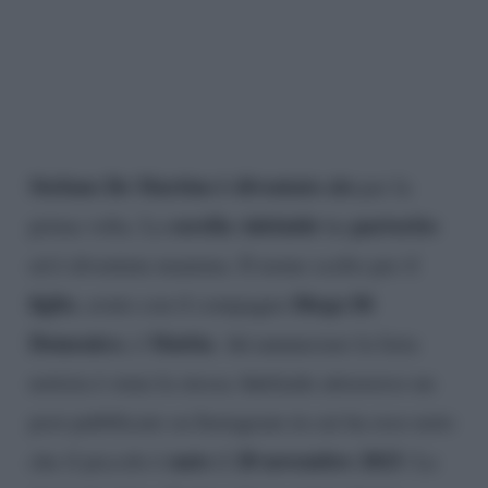
Stefano De Martino è diventato zio
per la
sorella Adelaide
partorito
prima volta. La
ha
ed è diventata mamma. Il nome scelto per il
figlio
Diego Di
, avuto con il compagno
Domenico
Mattia
, è
. Ad annunciare la lieta
notizia è stata la stessa Adelaide attraverso un
post pubblicato su Instagram in cui ha reso noto
nato
28 novembre 2023
che il piccolo è
il
. La