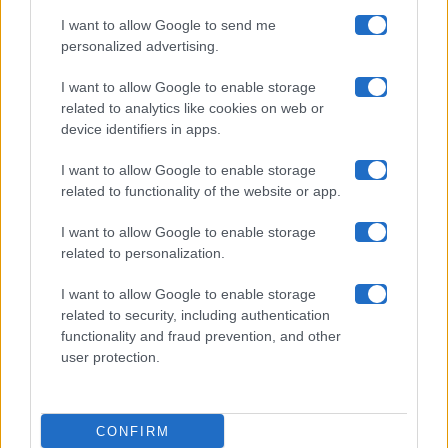
I want to allow Google to send me
Chi siamo
personalized advertising.
Collabora con noi
I want to allow Google to enable storage
related to analytics like cookies on web or
device identifiers in apps.
Contatti
I want to allow Google to enable storage
Privacy Policy
related to functionality of the website or app.
Cookie Policy
I want to allow Google to enable storage
related to personalization.
Pubblicità
I want to allow Google to enable storage
related to security, including authentication
functionality and fraud prevention, and other
user protection.
© 2026 Gossip e Tv. email:
redazione@gossipetv.com
-
Preferenze Privacy
- Riproduzione riservata - Photo
CONFIRM
Credits: Le immagini presenti in questo sito sono di