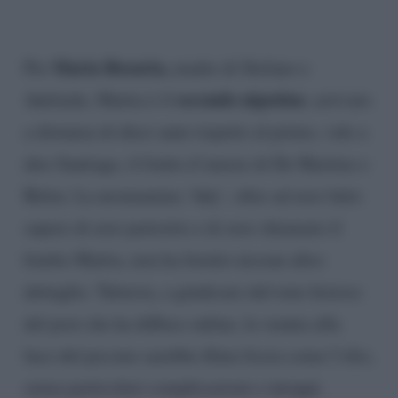
Maria Rosaria,
Per
madre di Stefano e
secondo nipotino
Adelaide, Mattia è il
, arrivato
a distanza di dieci anni rispetto al primo, vale a
dire Santiago, il frutto d’amore di De Martino e
Belen. La neomamma ‘Ady’, oltre ad aver fatto
sapere di aver partorito e di aver chiamato il
bimbo Mattia, non ha fornito nessun altro
dettaglio. Tuttavia, a giudicare dal tono festoso
del post che ha diffuso online, la venuta alla
luce del piccino sarebbe filata liscia come l’olio,
senza particolari complicazioni e intoppi.