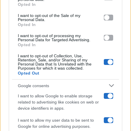
Opted In
Please note that this website/app uses one or more Google
services and may gather and store information including but
I want to opt-out of the Sale of my
Programmi TV
Personal Data.
not limited to your visit or usage behaviour. You may click to
Opted In
grant or deny consent to Google and its third-party tags to
Amici
use your data for below specified purposes in below Google
I want to opt-out of processing my
consent section.
Personal Data for Targeted Advertising.
Opted In
Ballando Con Le Stelle
I want to opt-out of Collection, Use,
Retention, Sale, and/or Sharing of my
Grande Fratello
Personal Data that Is Unrelated with the
Purposes for which it was collected.
Opted Out
Isola Dei Famosi
Google consents
Pechino Express
I want to allow Google to enable storage
related to advertising like cookies on web or
Uomini E Donne
device identifiers in apps.
I want to allow my user data to be sent to
Google for online advertising purposes.
Maste S.r.l.