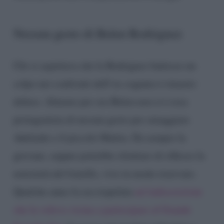
Nessun gesto di Belen Rodriguez
Chi si aspettava che la Rodriguez battesse un
colpo nei confronti dell’ex cognata è rimasto
deluso. Almeno per ora Belen non si è resa
protagonista di nessun gesto per omaggiare
Adelaide e il piccolo Mattia. Da sempre la
giovane, seppur potrebbe sfruttare di riflesso la
notorietà del fratello, vive in modo riservato.
Qualche anno fa era trapelata
un’indiscrezione
che la voleva vicina a partecipare al Grande