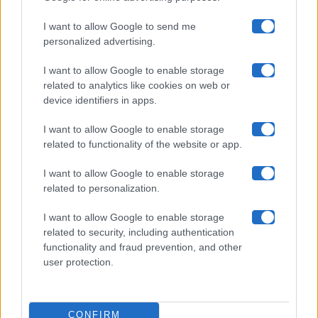
Maste S.r.l.
I want to allow Google to send me
Chi siamo
personalized advertising.
Collabora con noi
I want to allow Google to enable storage
related to analytics like cookies on web or
device identifiers in apps.
Contatti
I want to allow Google to enable storage
Privacy Policy
related to functionality of the website or app.
Cookie Policy
I want to allow Google to enable storage
related to personalization.
Pubblicità
I want to allow Google to enable storage
related to security, including authentication
functionality and fraud prevention, and other
user protection.
© 2026 Gossip e Tv. email:
redazione@gossipetv.com
-
Preferenze Privacy
- Riproduzione riservata - Photo
CONFIRM