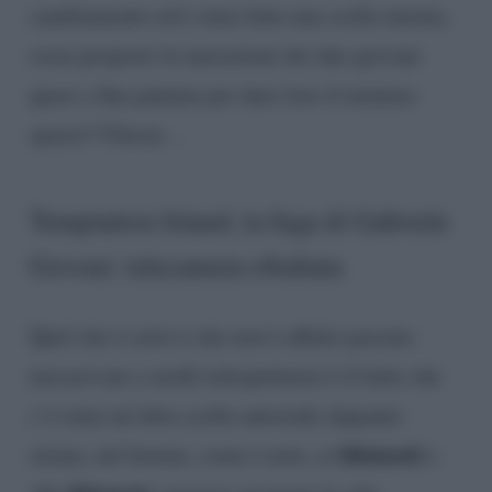
cambiamento ed è stata fatta una scelta mirata,
ossia proporre la narrazione dei due giovani
quasi a fine puntata per dare loro il minimo
spazio? Chissà…
Temptation Island, la fuga di Gabriele
Govoni: telecamera ribaltata
Quel che è certo è che non è affatto passato
inosservato a molti telespettatori è il fatto che
c’è stata un’altra scelta autoriale alquanto
fidanzati
strana: nel format, come è noto, ai
e