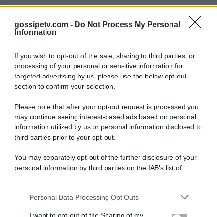
gossipetv.com -
Do Not Process My Personal
Information
If you wish to opt-out of the sale, sharing to third parties, or
processing of your personal or sensitive information for
targeted advertising by us, please use the below opt-out
section to confirm your selection.
Please note that after your opt-out request is processed you
Gossip e TV è un sito di MASTE S.r.l.
may continue seeing interest-based ads based on personal
viale Luigi Majno n. 21 - 20129 Milano (MI)
information utilized by us or personal information disclosed to
P.Iva 10909580960
third parties prior to your opt-out.
You may separately opt-out of the further disclosure of your
personal information by third parties on the IAB’s list of
Categorie
downstream participants.
Gossip
Personal Data Processing Opt Outs
This information may also be disclosed by us to third parties
on the IAB’s List of Downstream Participants that may further
I want to opt-out of the Sharing of my