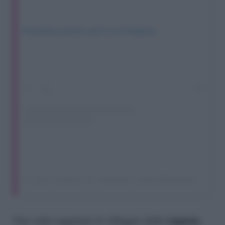
Visualizza questo post su Instagram
Un post condiviso da Temptation Island (@temptationislandita)
ragazze
Una volta raggiunto il villaggio delle
,