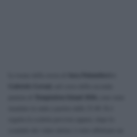
Sara Palumbieri e
Le trame della storia di
Gabriele Govoni
, nel corso della seconda
Temptation Island 2026,
puntata di
sono state
mandate in onda a partire dalle 23.40. Si è
seguita la scaletta prevista oppure, dopo lo
scandalo dei video intimi, è stato effettuato un