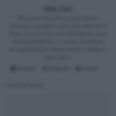
Mirko Vitali
Nato in una città del Nord, un paio di lauree
umanistiche e un master in critica dello spettacolo. Si
diletta a scrivere di televisione e dell'infernale mondo
del gossip del Bel Paese (è convinto che qualcuno
dovrà pur farlo questo ingrato mestiere di spifferare i
fattacci altrui).
Facebook
Instagram
LinkedIn
Lascia una risposta