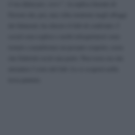
il tuo fidanzato, vero?”
, la replica furente di
Govoni che, poi, una volta rientrato negli alloggi
dei fidanzati, ha chiesto il falò di confronto. I
social sono esplosi e molti telespettatori sono
tornati a manifestare un pesante sospetto, ossia
che Gabriele reciti una parte. Non resta ora che
attendere l’esito del falò. Lo si scoprirà nella
terza puntata.