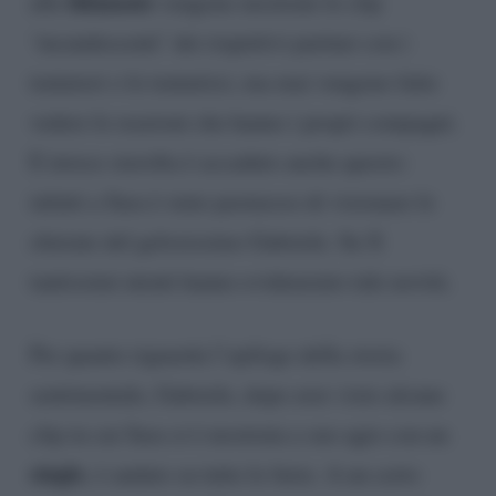
fidanzate
alle
vengono mostrate le clip
‘incandescenti’ dei rispettivi partner con i
tentatori o le tentatrici, ma mai vengono fatte
vedere le reazioni che hanno i propri compagni.
E invece stavolta è accaduto anche questo:
infatti a Sara è stato permesso di visionare le
sfuriate del gelosissimo Gabriele. Su X
tantissimi utenti hanno evidenziato tale novità.
Per quanto riguarda l’epilogo della storia
sentimentale, Gabriele, dopo aver visto alcune
clip in cui Sara si è mostrata a suo agio con un
single
, è andato su tutte le furie. A un certo