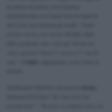
ha preteso di parlare con il tentatore
palestratissimo con il quale Sara ha legato di
più. E non sono mancati gli insulti: “
Voglio
parlare con lui, non con lei. Oh Hulk, Hulk,
Hulk (gridando, ndr), vieni qui! Perché non
vieni a parlare? Fancu**, mezza se**, hai 65
single
anni”.
Il
, saggiamente, se ne è stato in
disparte.
Soraya
Ad affrontare Gabriele ci ha pensato
,
fidanzata di Cristian: “
Tu a Sara non stai
facendo bene”. “Tu invece ti comporti bene con