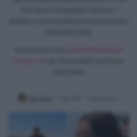
fuori di sé a Temptation Island e il
pubblico nota una dinamica mai proposta
prima dal reality
Entra anche tu sul
canale WhatsApp di
Gossip e TV
per non perderti nemmeno
una notizia!
Mirko Vitali
2 Luglio 2026
3 minuti di lettura