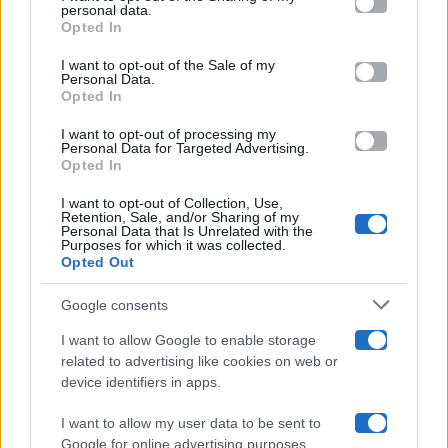
Televisione
disclose it to other third parties.
personal data.
Opted In
Please note that this website/app uses one or more Google
services and may gather and store information including but
I want to opt-out of the Sale of my
Programmi TV
Personal Data.
not limited to your visit or usage behaviour. You may click to
Opted In
grant or deny consent to Google and its third-party tags to
Amici
use your data for below specified purposes in below Google
I want to opt-out of processing my
consent section.
Personal Data for Targeted Advertising.
Opted In
Ballando Con Le Stelle
I want to opt-out of Collection, Use,
Retention, Sale, and/or Sharing of my
Grande Fratello
Personal Data that Is Unrelated with the
Purposes for which it was collected.
Opted Out
Isola Dei Famosi
Google consents
Pechino Express
I want to allow Google to enable storage
related to advertising like cookies on web or
Uomini E Donne
device identifiers in apps.
I want to allow my user data to be sent to
Google for online advertising purposes.