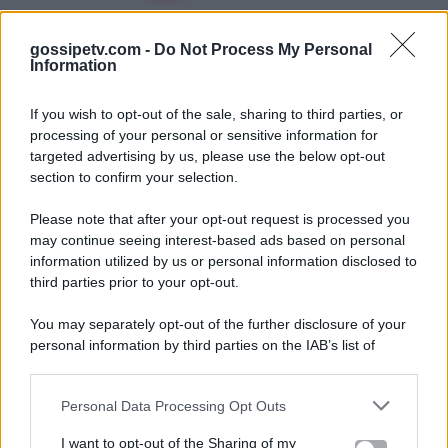
gossipetv.com -
Do Not Process My Personal
Information
If you wish to opt-out of the sale, sharing to third parties, or
processing of your personal or sensitive information for
targeted advertising by us, please use the below opt-out
section to confirm your selection.
Please note that after your opt-out request is processed you
Gossip e TV è un sito di MASTE S.r.l.
may continue seeing interest-based ads based on personal
viale Luigi Majno n. 21 - 20129 Milano (MI)
information utilized by us or personal information disclosed to
P.Iva 10909580960
third parties prior to your opt-out.
You may separately opt-out of the further disclosure of your
personal information by third parties on the IAB’s list of
Categorie
downstream participants.
Gossip
Personal Data Processing Opt Outs
This information may also be disclosed by us to third parties
on the IAB’s List of Downstream Participants that may further
I want to opt-out of the Sharing of my
Televisione