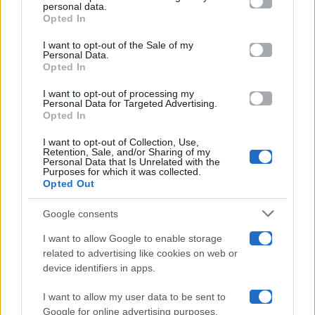
disclose it to other third parties.
personal data.
Opted In
Please note that this website/app uses one or more Google
services and may gather and store information including but
I want to opt-out of the Sale of my
Programmi TV
Personal Data.
not limited to your visit or usage behaviour. You may click to
Opted In
grant or deny consent to Google and its third-party tags to
Amici
use your data for below specified purposes in below Google
I want to opt-out of processing my
consent section.
Personal Data for Targeted Advertising.
Opted In
Ballando Con Le Stelle
I want to opt-out of Collection, Use,
Retention, Sale, and/or Sharing of my
Grande Fratello
Personal Data that Is Unrelated with the
Purposes for which it was collected.
Opted Out
Isola Dei Famosi
Google consents
Pechino Express
I want to allow Google to enable storage
related to advertising like cookies on web or
Uomini E Donne
device identifiers in apps.
I want to allow my user data to be sent to
Google for online advertising purposes.