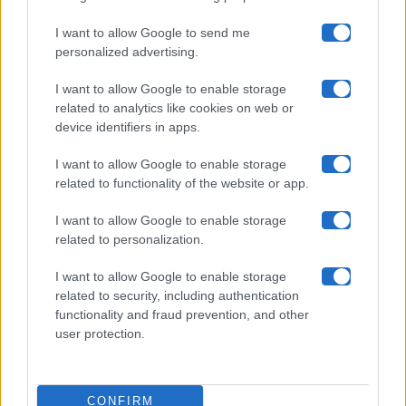
Maste S.r.l.
I want to allow Google to send me
Chi siamo
personalized advertising.
Collabora con noi
I want to allow Google to enable storage
related to analytics like cookies on web or
device identifiers in apps.
Contatti
I want to allow Google to enable storage
Privacy Policy
related to functionality of the website or app.
Cookie Policy
I want to allow Google to enable storage
related to personalization.
Pubblicità
I want to allow Google to enable storage
related to security, including authentication
functionality and fraud prevention, and other
user protection.
© 2026 Gossip e Tv. email:
redazione@gossipetv.com
-
Preferenze Privacy
- Riproduzione riservata - Photo
CONFIRM